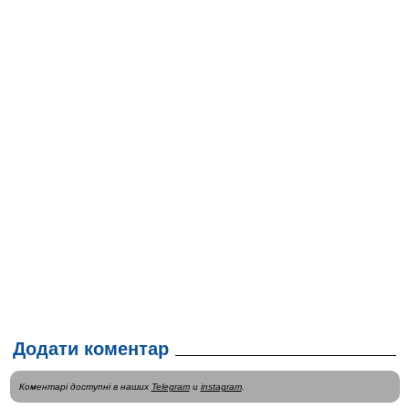
Додати коментар
Коментарі доступні в наших
Telegram
и
instagram
.