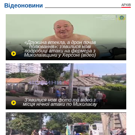
Відеоновини
АРХІВ
«Дружина втекла, а дрон почав
полювання»: з'явилися нові
подробиці атаки на фермера з
Миколаївщини у Херсоні (відео)
З'явилися нові фото та відео з
місця нічної атаки по Миколаєву