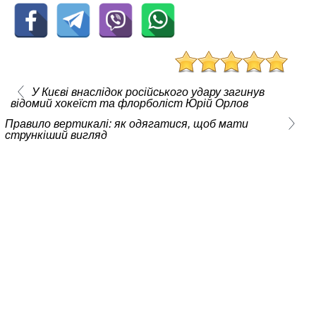
У Києві внаслідок російського удару загинув
відомий хокеїст та флорболіст Юрій Орлов
Правило вертикалі: як одягатися, щоб мати
стрункіший вигляд