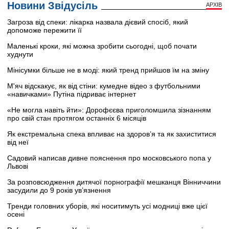
Новини Звідусіль
АРХІВ
Загроза від спеки: лікарка назвала дієвий спосіб, який
допоможе пережити її
Маленькі кроки, які можна зробити сьогодні, щоб почати
худнути
Мінісумки більше не в моді: який тренд прийшов їм на зміну
М'яч відскакує, як від стіни: кумедне відео з футбольними
«навичками» Путіна підриває інтернет
«Не могла навіть йти»: Дорофєєва приголомшила зізнанням
про свій стан протягом останніх 6 місяців
Як екстремальна спека впливає на здоров’я та як захиститися
від неї
Садовий написав дивне пояснення про московського попа у
Львові
За розповсюдження дитячої порнографії мешканця Вінниччини
засудили до 9 років ув’язнення
Тренди головних уборів, які носитимуть усі модниці вже цієї
осені