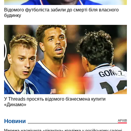
Новини
АРХІВ
Мережа насмішила «пікантна» крадіжка у російському салоні