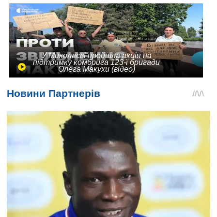
У Миколаєві пройшла акція на
підтримку комбрига 123-ї бригади
Олега Макухи (відео)