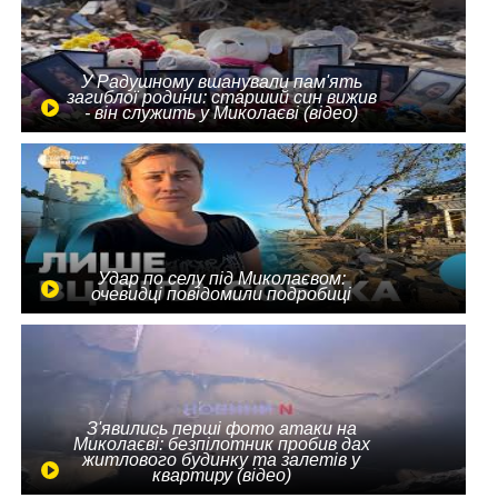
У Радушному вшанували пам'ять
загиблої родини: старший син вижив
- він служить у Миколаєві (відео)
Удар по селу під Миколаєвом:
очевидці повідомили подробиці
З'явились перші фото атаки на
Миколаєві: безпілотник пробив дах
житлового будинку та залетів у
квартиру (відео)