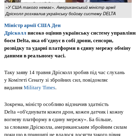
«У США такого немає». Американський міністр армії
Дрісколл розхвалив українську бойову систему DELTA
Міністр армії США Ден
Дрісколл
високо оцінив українську систему управлінн
боєм Delta, яка об'єднує в собі дрони, сенсори,
розвідку та ударні платформи в єдину мережу обміну
даними в реальному часі.
Таку заяву 14 травня Дрісколл зробив під час слухань
у Комітеті Сенату зі збройних сил, повідомляє
видання
Military Times
.
Зокрема, міністр особливо відзначив здатність
Delta «об'єднувати кожен дрон, кожен датчик і кожну
вогневу платформу в єдину мережу». Ба більше,
за словами Дрісколла, американським збройним силам
поки що в принципі не вдалося досягти такого рівня