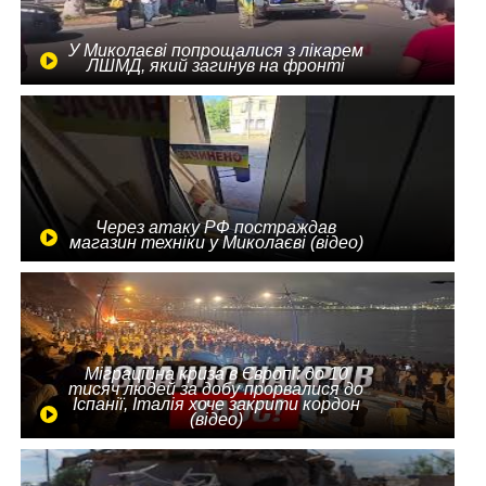
У Миколаєві попрощалися з лікарем
ЛШМД, який загинув на фронті
Через атаку РФ постраждав
магазин техніки у Миколаєві (відео)
Міграційна криза в Європі: до 10
тисяч людей за добу прорвалися до
Іспанії, Італія хоче закрити кордон
(відео)