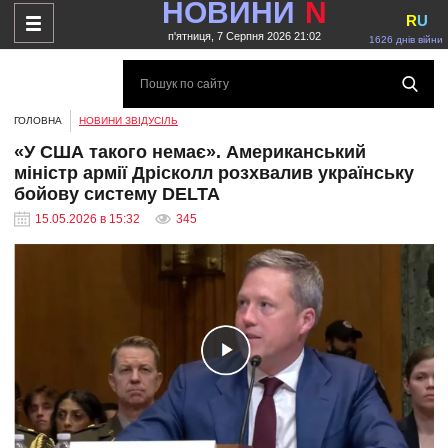
НОВИНИ
N
R
U
п'ятниця, 7 Серпня 2026 21:02
1626 днів війни
ГОЛОВНА
НОВИНИ ЗВІДУСІЛЬ
«У США такого немає». Американський
міністр армії Дрісколл розхвалив українську
бойову систему DELTA
15.05.2026 в 15:32
345