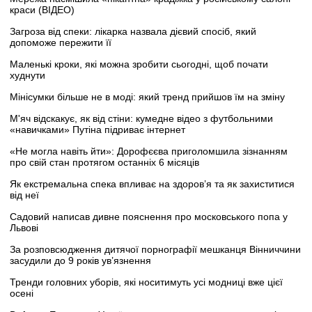
краси (ВІДЕО)
Загроза від спеки: лікарка назвала дієвий спосіб, який
допоможе пережити її
Маленькі кроки, які можна зробити сьогодні, щоб почати
худнути
Мінісумки більше не в моді: який тренд прийшов їм на зміну
М'яч відскакує, як від стіни: кумедне відео з футбольними
«навичками» Путіна підриває інтернет
«Не могла навіть йти»: Дорофєєва приголомшила зізнанням
про свій стан протягом останніх 6 місяців
Як екстремальна спека впливає на здоров’я та як захиститися
від неї
Садовий написав дивне пояснення про московського попа у
Львові
За розповсюдження дитячої порнографії мешканця Вінниччини
засудили до 9 років ув’язнення
Тренди головних уборів, які носитимуть усі модниці вже цієї
осені