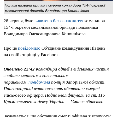
Поліція назвала причину смерті командира 154-ї окремої
механізованої бригади Володимира Кононнікова
28 червня, було
виявлено без ознак життя
командира
154-ї окремої механізованої бригади полковника
Володимира Олександровича Кононнікова.
Про це
повідомило
Об'єднане командування Південь
на своїй сторінці у Facebook.
Оновлено 22:42
Командира однієї з військових частин
знайшли мертвим з вогнепальним
пораненням,
повідомила
поліція Запорізької області.
Правоохоронці встановлюють обставини смерті
військового офіцера. Подію кваліфікували за ст. 115
Кримінального кодексу України — Умисне вбивство.
Зазначається, що обставини смерті офіцера з’ясовують: