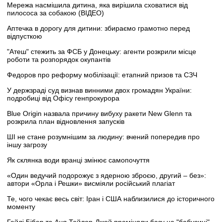
Мережа насмішила дитина, яка вирішила сховатися від
пилососа за собакою (ВІДЕО)
Аптечка в дорогу для дитини: збираємо грамотно перед
відпусткою
"Атеш" стежить за ФСБ у Донецьку: агенти розкрили місце
роботи та розпорядок окупантів
Федоров про реформу мобілізації: етапний призов та СЗЧ
У держзраді суд визнав винними двох громадян України:
подробиці від Офісу генпрокурора
Blue Origin назвала причину вибуху ракети New Glenn та
розкрила план відновлення запусків
ШІ не стане розумнішим за людину: вчений попередив про
іншу загрозу
Як склянка води вранці змінює самопочуття
«Один ведучий подорожує з ядерною зброєю, другий – без»:
автори «Орла і Решки» висміяли російський плагіат
Те, чого чекає весь світ: Іран і США наблизилися до історичного
моменту