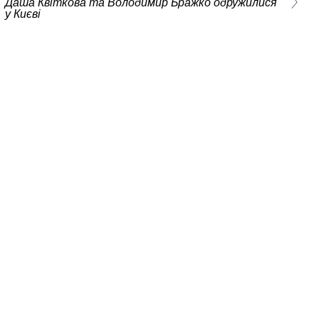
Даша Квіткова та Володимир Бражко одружилися
у Києві