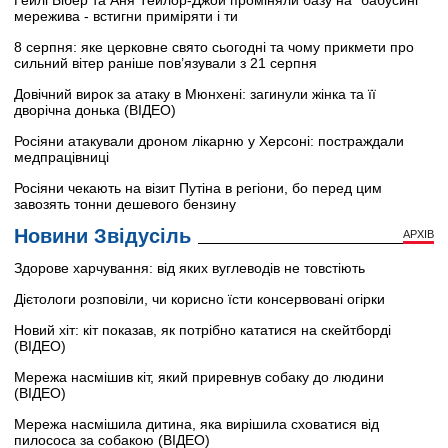
Гейлі Бібер та Аня Тейлор-Джой проміняли базу на "бабусині"
мережива - встигни приміряти і ти
8 серпня: яке церковне свято сьогодні та чому прикмети про
сильний вітер раніше пов’язували з 21 серпня
Довічний вирок за атаку в Мюнхені: загинули жінка та її
дворічна донька (ВІДЕО)
Росіяни атакували дроном лікарню у Херсоні: постраждали
медпрацівниці
Росіяни чекають на візит Путіна в регіони, бо перед цим
завозять тонни дешевого бензину
Новини Звідусіль
АРХІВ
Здорове харчування: від яких вуглеводів не товстіють
Дієтологи розповіли, чи корисно їсти консервовані огірки
Новий хіт: кіт показав, як потрібно кататися на скейтборді
(ВІДЕО)
Мережа насмішив кіт, який приревнув собаку до людини
(ВІДЕО)
Мережа насмішила дитина, яка вирішила сховатися від
пилососа за собакою (ВІДЕО)