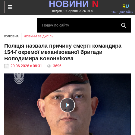
НОВИНИ
N
R
U
неділя, 9 Серпня 2026 01:01
1628 днів війни
ГОЛОВНА
НОВИНИ ЗВІДУСІЛЬ
Поліція назвала причину смерті командира
154-ї окремої механізованої бригади
Володимира Кононнікова
29.06.2026 в 08:31
3696