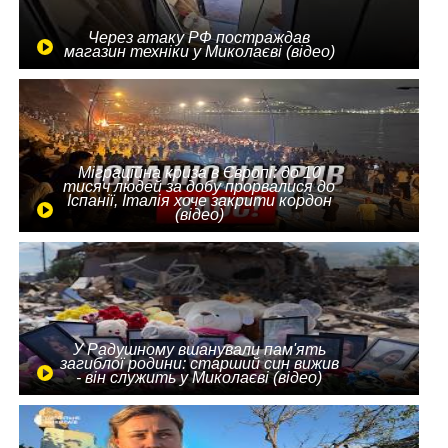
Через атаку РФ постраждав
магазин техніки у Миколаєві (відео)
Міграційна криза в Європі: до 10
тисяч людей за добу прорвалися до
Іспанії, Італія хоче закрити кордон
(відео)
У Радушному вшанували пам'ять
загиблої родини: старший син вижив
- він служить у Миколаєві (відео)