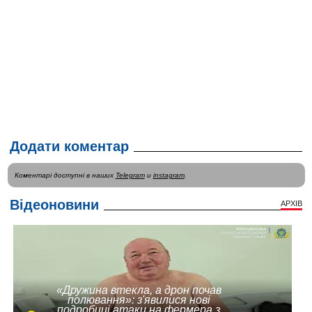
Додати коментар
Коментарі доступні в наших
Telegram
и
instagram
.
Відеоновини
АРХІВ
«Дружина втекла, а дрон почав
полювання»: з'явилися нові
подробиці атаки на фермера з