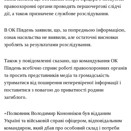
правоохоронні органи проводять першочергові слідчі
дії, а також призначене службове розслідування.
В ОК Південь заявили, що, за попредньою інформацією,
ознак насильства не виявили, але остаточні висновки
зроблять за результатами розслідування.
Також у повідомленні сказано, що командування ОК
Південь всебічно сприяє роботі правоохоронних органів
та просить представників медіа та громадськість
утриматися від поширення неперевіреної інформації і
поставитися з повагою до приватності родини
загиблого.
«Полковник Володимир Кононніков був відданим
Україні та військовій справі офіцером, відповідальним
командиром, який дбав про особовий склад і потреби