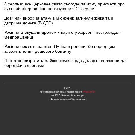
8 серпня: яке церковне свято сьогодні та чому прикмети про
сильний вітер раніше пов’язували з 21 серпня
Довічний вирок за атаку в Мюнхені: загинули жінка та її
дворічна донька (ВІДЕО)
Росіяни атакували дроном лікарню у Херсоні: постраждали
медпрацівниці
Росіяни чекають на візит Путіна в регіони, бо перед цим
завозять тонни дешевого бензину
Пентагон витратить майже півмільярда доларів на лазери для
боротьби з дронами
© 2026.
Миколаївська обласна інтернет-газета
«Новини N»
це: 705,519 новин, 0 коментарів
и 19 років 5 місяців 26 днів онлайн.