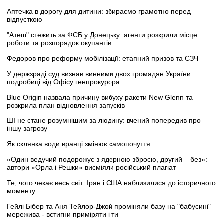
Аптечка в дорогу для дитини: збираємо грамотно перед
відпусткою
"Атеш" стежить за ФСБ у Донецьку: агенти розкрили місце
роботи та розпорядок окупантів
Федоров про реформу мобілізації: етапний призов та СЗЧ
У держзраді суд визнав винними двох громадян України:
подробиці від Офісу генпрокурора
Blue Origin назвала причину вибуху ракети New Glenn та
розкрила план відновлення запусків
ШІ не стане розумнішим за людину: вчений попередив про
іншу загрозу
Як склянка води вранці змінює самопочуття
«Один ведучий подорожує з ядерною зброєю, другий – без»:
автори «Орла і Решки» висміяли російський плагіат
Те, чого чекає весь світ: Іран і США наблизилися до історичного
моменту
Гейлі Бібер та Аня Тейлор-Джой проміняли базу на "бабусині"
мережива - встигни приміряти і ти