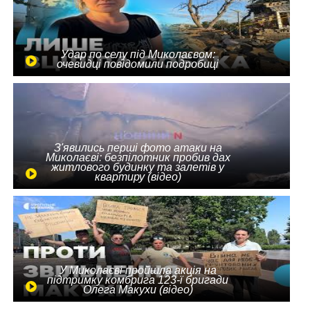
Удар по селу під Миколаєвом:
очевидці повідомили подробиці
З'явились перші фото атаки на
Миколаєві: безпілотник пробив дах
житлового будинку та залетів у
квартиру (відео)
У Миколаєві пройшла акція на
підтримку комбрига 123-ї бригади
Олега Макухи (відео)