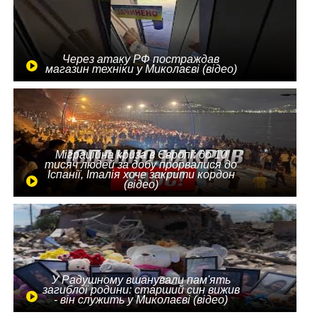
Через атаку РФ постраждав
магазин техніки у Миколаєві (відео)
Міграційна криза в Європі: до 10
тисяч людей за добу прорвалися до
Іспанії, Італія хоче закрити кордон
(відео)
У Радушному вшанували пам'ять
загиблої родини: старший син вижив
- він служить у Миколаєві (відео)