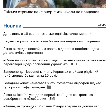
Новини
АРХІВ
День ангела 10 серпня: хто сьогодні відзначає іменини
Людей зворушила «запекла бійка» між ведмежам і тигреням
Ліжко виглядає неохайним навіть із дорогою постіллю: одна
деталь змінює враження
«Саме по тих кроках, які необхідні». Зеленський анонсував нові
переговори щодо посилення української ППО
Занесено до Червоної книги: у Карпатах знайшли рідкісний
гриб вперше більш ніж за 10 років
Голодний койот намагався з'їсти пухнастий мікрофон під час
турніру з гольфу: кумедне
Ліван та Ізраїль узгодили перелік країн для контролю за
роззброєнням «Хезболли» - ЗМІ
«Квітне, як троянда»: 79-річна Ротару вперше за довгий час