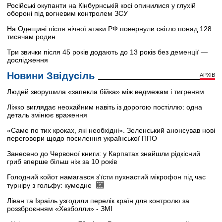
Російські окупанти на Кінбурнській косі опинилися у глухій
обороні під вогневим контролем ЗСУ
На Одещині після нічної атаки РФ повернули світло понад 128
тисячам родин
Три звички після 45 років додають до 13 років без деменції —
дослідження
Новини Звідусіль
АРХІВ
Людей зворушила «запекла бійка» між ведмежам і тигреням
Ліжко виглядає неохайним навіть із дорогою постіллю: одна
деталь змінює враження
«Саме по тих кроках, які необхідні». Зеленський анонсував нові
переговори щодо посилення української ППО
Занесено до Червоної книги: у Карпатах знайшли рідкісний
гриб вперше більш ніж за 10 років
Голодний койот намагався з'їсти пухнастий мікрофон під час
турніру з гольфу: кумедне
Ліван та Ізраїль узгодили перелік країн для контролю за
роззброєнням «Хезболли» - ЗМІ