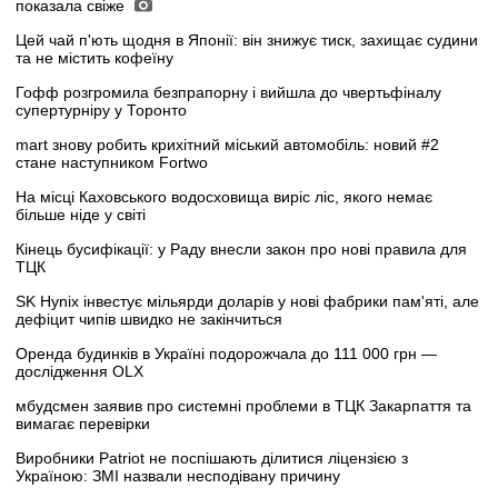
показала свіже
Цей чай п'ють щодня в Японії: він знижує тиск, захищає судини
та не містить кофеїну
Гофф розгромила безпрапорну і вийшла до чвертьфіналу
супертурніру у Торонто
mart знову робить крихітний міський автомобіль: новий #2
стане наступником Fortwo
На місці Каховського водосховища виріс ліс, якого немає
більше ніде у світі
Кінець бусифікації: у Раду внесли закон про нові правила для
ТЦК
SK Hynix інвестує мільярди доларів у нові фабрики пам'яті, але
дефіцит чипів швидко не закінчиться
Оренда будинків в Україні подорожчала до 111 000 грн —
дослідження OLX
мбудсмен заявив про системні проблеми в ТЦК Закарпаття та
вимагає перевірки
Виробники Patriot не поспішають ділитися ліцензією з
Україною: ЗМІ назвали несподівану причину