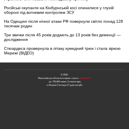
Російські окупанти на Кінбурнській косі опинилися у глухій
обороні під вогневим контролем ЗСУ
На Одещині після нічної атаки РФ повернули світло понад 128
тисячам родин
Три звички після 45 років додають до 13 років без деменції —
дослідження
Стюардеса провернула в літаку кумедний трюк і стала зіркою
Мережі (ВІДЕО)
© 2026.
Миколаївська обласна інтернет-газета
«Новини N»
це: 705,664 новин, 0 коментарів
и 19 років 5 місяців 27 днів онлайн.