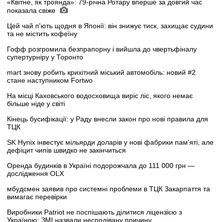
«Квітне, як троянда»: 79-річна Ротару вперше за довгий час
показала свіже
Цей чай п'ють щодня в Японії: він знижує тиск, захищає судини
та не містить кофеїну
Гофф розгромила безпрапорну і вийшла до чвертьфіналу
супертурніру у Торонто
mart знову робить крихітний міський автомобіль: новий #2
стане наступником Fortwo
На місці Каховського водосховища виріс ліс, якого немає
більше ніде у світі
Кінець бусифікації: у Раду внесли закон про нові правила для
ТЦК
SK Hynix інвестує мільярди доларів у нові фабрики пам'яті, але
дефіцит чипів швидко не закінчиться
Оренда будинків в Україні подорожчала до 111 000 грн —
дослідження OLX
мбудсмен заявив про системні проблеми в ТЦК Закарпаття та
вимагає перевірки
Виробники Patriot не поспішають ділитися ліцензією з
Україною: ЗМІ назвали несподівану причину