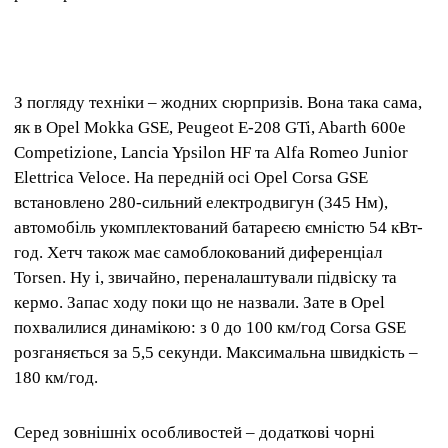
З погляду техніки – жодних сюрпризів. Вона така сама,
як в Opel Mokka GSE, Peugeot E-208 GTi, Abarth 600e
Competizione, Lancia Ypsilon HF та Alfa Romeo Junior
Elettrica Veloce. На передній осі Opel Corsa GSE
встановлено 280-сильний електродвигун (345 Нм),
автомобіль укомплектований батареєю ємністю 54 кВт-
год. Хетч також має самоблокований диференціал
Torsen. Ну і, звичайно, переналаштували підвіску та
кермо. Запас ходу поки що не назвали. Зате в Opel
похвалилися динамікою: з 0 до 100 км/год Corsa GSE
розганяється за 5,5 секунди. Максимальна швидкість –
180 км/год.
Серед зовнішніх особливостей – додаткові чорні