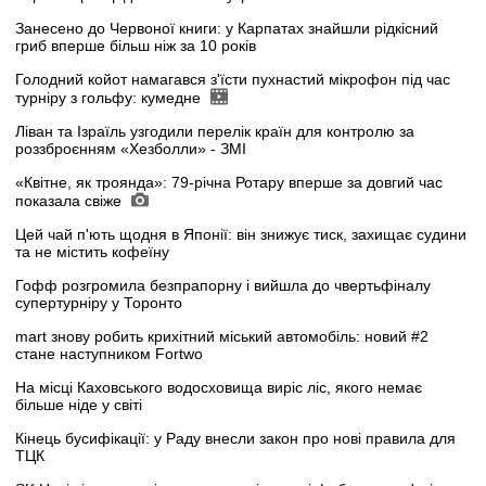
Занесено до Червоної книги: у Карпатах знайшли рідкісний
гриб вперше більш ніж за 10 років
Голодний койот намагався з'їсти пухнастий мікрофон під час
турніру з гольфу: кумедне
Ліван та Ізраїль узгодили перелік країн для контролю за
роззброєнням «Хезболли» - ЗМІ
«Квітне, як троянда»: 79-річна Ротару вперше за довгий час
показала свіже
Цей чай п'ють щодня в Японії: він знижує тиск, захищає судини
та не містить кофеїну
Гофф розгромила безпрапорну і вийшла до чвертьфіналу
супертурніру у Торонто
mart знову робить крихітний міський автомобіль: новий #2
стане наступником Fortwo
На місці Каховського водосховища виріс ліс, якого немає
більше ніде у світі
Кінець бусифікації: у Раду внесли закон про нові правила для
ТЦК