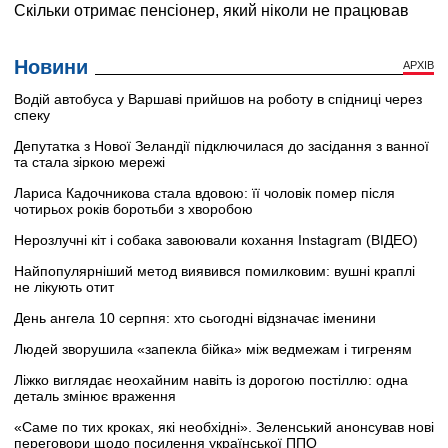
Новини
АРХІВ
Водій автобуса у Варшаві прийшов на роботу в спідниці через
спеку
Депутатка з Нової Зеландії підключилася до засідання з ванної
та стала зіркою мережі
Лариса Кадочникова стала вдовою: її чоловік помер після
чотирьох років боротьби з хворобою
Нерозлучні кіт і собака завоювали кохання Instagram (ВІДЕО)
Найпопулярніший метод виявився помилковим: вушні краплі
не лікують отит
День ангела 10 серпня: хто сьогодні відзначає іменини
Людей зворушила «запекла бійка» між ведмежам і тигреням
Ліжко виглядає неохайним навіть із дорогою постіллю: одна
деталь змінює враження
«Саме по тих кроках, які необхідні». Зеленський анонсував нові
переговори щодо посилення української ППО