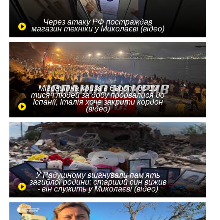
Через атаку РФ постраждав
магазин техніки у Миколаєві (відео)
Міграційна криза в Європі: до 10
тисяч людей за добу прорвалися до
Іспанії, Італія хоче закрити кордон
(відео)
У Радушному вшанували пам'ять
загиблої родини: старший син вижив
- він служить у Миколаєві (відео)