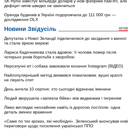
SK Hynix інвестує мільярди доларів у нові фабрики пам'яті, але
дефіцит чипів швидко не закінчиться
Оренда будинків в Україні подорожчала до 111 000 грн —
дослідження OLX
Новини Звідусіль
АРХІВ
Депутатка з Нової Зеландії підключилася до засідання з ванної
та стала зіркою мережі
Лариса Кадочникова стала вдовою: її чоловік помер після
чотирьох років боротьби з хворобою
Нерозлучні кіт і собака завоювали кохання Instagram (ВІДЕО)
Найпопулярніший метод виявився помилковим: вушні краплі
не лікують отит
День ангела 10 серпня: хто сьогодні відзначає іменини
Людей зворушила «запекла бійка» між ведмежам і тигреням
Ліжко виглядає неохайним навіть із дорогою постіллю: одна
деталь змінює враження
«Саме по тих кроках, які необхідні». Зеленський анонсував нові
переговори щодо посилення української ППО