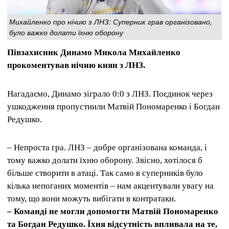
Михайленко про нічию з ЛНЗ: Суперник грав організовано,
було важко долати їхню оборону
Півзахисник Динамо Микола Михайленко
прокоментував нічию киян з ЛНЗ.
Нагадаємо, Динамо зіграло 0:0 з ЛНЗ. Поєдинок через
ушкодження пропустиили Матвій Пономаренко і Богдан
Редушко.
– Непроста гра. ЛНЗ – добре організована команда, і
тому важко долати їхню оборону. Звісно, хотілося б
більше створити в атаці. Так само в суперників було
кілька непоганих моментів – нам акцентували увагу на
тому, що вони можуть вибігати в контратаки.
– Команді не могли допомогти Матвій Пономаренко
та Богдан Редушко. Їхня відсутність впливала на те,