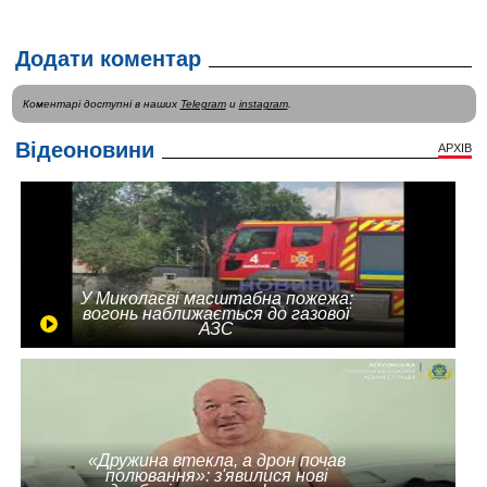
Додати коментар
Коментарі доступні в наших
Telegram
и
instagram
.
Відеоновини
АРХІВ
У Миколаєві масштабна пожежа:
вогонь наближається до газової
АЗС
«Дружина втекла, а дрон почав
полювання»: з'явилися нові