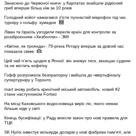
Занесено до Червоної книги: у Карпатах знайшли рідкісний
гриб вперше більш ніж за 10 років
Голодний койот намагався з'їсти пухнастий мікрофон під час
турніру з гольфу: кумедне
Ліван та Ізраїль узгодили перелік країн для контролю за
роззброєнням «Хезболли» - ЗМІ
«Квітне, як троянда»: 79-річна Ротару вперше за довгий час
показала свіже
Цей чай п'ють щодня в Японії: він знижує тиск, захищає судини
та не містить кофеїну
Гофф розгромила безпрапорну і вийшла до чвертьфіналу
супертурніру у Торонто
mart знову робить крихітний міський автомобіль: новий #2
стане наступником Fortwo
На місці Каховського водосховища виріс ліс, якого немає
більше ніде у світі
Кінець бусифікації: у Раду внесли закон про нові правила для
ТЦК
SK Hynix інвестує мільярди доларів у нові фабрики пам'яті, але