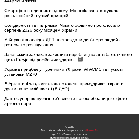
енергію й життя
Смартфон і годинник в одному: Motorola запатентувала
революційний гнучкий пристрій
Солідарність та підтримка: Чикаго офіційно проголосило
серпень 2026 року місяцем України
У Харкові внаслідок ДТП постраждали дев’ятеро людей -
розпочато розлідування
Зеленський закликав захистити виробництво антибалістичного
щита Freyja від російських ударів -
Україна придбає у Туреччини 70 ракет ATACMS та пускові
установки M270
В Аргентині злодюжка-канатоходець примудрився вкрасти
дроти на великій висоті (ВІДЕО)
Дантес уперше публічно з’явився з новою обраницею: фото
зіркової пари
© 2026.
Миколаївська обласна інтернет-газета
«Новини N»
це: 705,572 новин, 0 коментарів
и 19 років 5 місяців 26 днів онлайн.