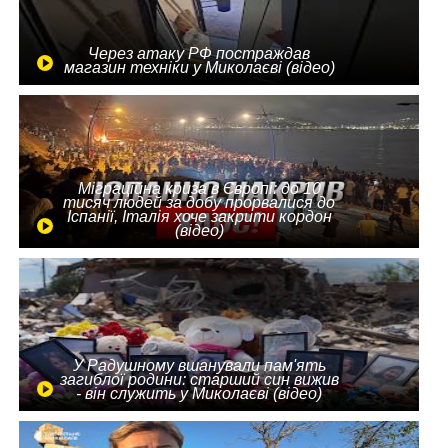
Через атаку РФ постраждав
магазин техніки у Миколаєві (відео)
Міграційна криза в Європі: до 10
тисяч людей за добу прорвалися до
Іспанії, Італія хоче закрити кордон
(відео)
У Радушному вшанували пам'ять
загиблої родини: старший син вижив
- він служить у Миколаєві (відео)