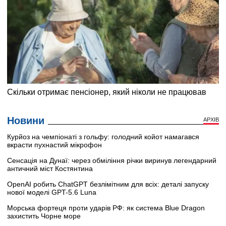
Новини
АРХІВ
Курйоз на чемпіонаті з гольфу: голодний койот намагався
вкрасти пухнастий мікрофон
Сенсація на Дунаї: через обміління річки виринув легендарний
античний міст Костянтина
OpenAI робить ChatGPT безлімітним для всіх: деталі запуску
нової моделі GPT-5.6 Luna
Морська фортеця проти ударів РФ: як система Blue Dragon
захистить Чорне море