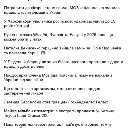
Потрапити до лікарні стане важче: МОЗ кардинально змінило
правила госпіталізації в Україні
У Харкові коригувальника російських ударів засудили до 15
років в'язниці
Ручна поклажа Wizz Air, Ryanair та Easyjet у 2026 році: що
можна брати у літак
Наталка Денисенко офіційно вийшла заміж за Юрія Ярошенка
та показала перші
У Південній Африці дитинча білого носорога прогнало з дороги
прайд із десяти левів
Продюсерка Олена Мозгова пояснила, чому не виїхала з
України під час війни
Що станеться з організмом, якщо пити пиво щодня:
застереження лікаря
Легенда Барселони став гравцем Лос-Анджелес Гелаксі
Майже мільйон кілометрів: в Австралії продають унікальну
Toyota Land Cruiser 200
Нова теорія квантової гравітації пов'язує ентропію, темну