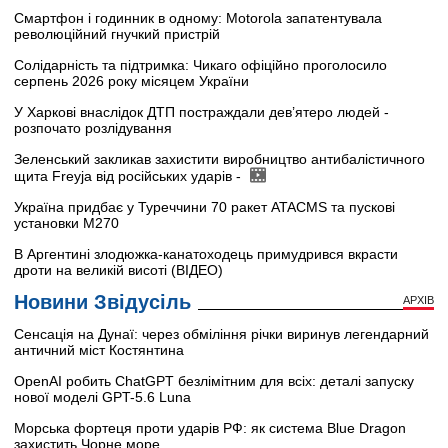
Смартфон і годинник в одному: Motorola запатентувала
революційний гнучкий пристрій
Солідарність та підтримка: Чикаго офіційно проголосило
серпень 2026 року місяцем України
У Харкові внаслідок ДТП постраждали дев’ятеро людей -
розпочато розлідування
Зеленський закликав захистити виробництво антибалістичного
щита Freyja від російських ударів -
Україна придбає у Туреччини 70 ракет ATACMS та пускові
установки M270
В Аргентині злодюжка-канатоходець примудрився вкрасти
дроти на великій висоті (ВІДЕО)
Новини Звідусіль
АРХІВ
Сенсація на Дунаї: через обміління річки виринув легендарний
античний міст Костянтина
OpenAI робить ChatGPT безлімітним для всіх: деталі запуску
нової моделі GPT-5.6 Luna
Морська фортеця проти ударів РФ: як система Blue Dragon
захистить Чорне море