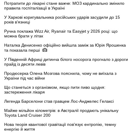
Потрапити до лікарні стане важче: МОЗ кардинально змінило
правила госпіталізації в Україні
У Харкові коригувальника російських ударів засудили до 15
років в'язниці
Ручна поклажа Wizz Air, Ryanair та Easyjet у 2026 році: що
можна брати у літак
Наталка Денисенко офіційно вийшла заміж за Юрія Ярошенка
та показала перші
У Південній Африці дитинча білого носорога прогнало з дороги
прайд із десяти левів
Продюсерка Олена Мозгова пояснила, чому не виїхала з
України під час війни
Що станеться з організмом, якщо пити пиво щодня:
застереження лікаря
Легенда Барселони став гравцем Лос-Анджелес Гелаксі
Майже мільйон кілометрів: в Австралії продають унікальну
Toyota Land Cruiser 200
Нова теорія квантової гравітації пов'язує ентропію, темну
енергію й життя