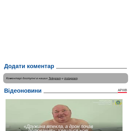
Додати коментар
Коментарі доступні в наших
Telegram
и
instagram
.
Відеоновини
АРХІВ
«Дружина втекла, а дрон почав
полювання»: з'явилися нові