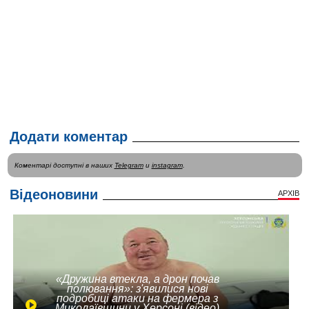
Додати коментар
Коментарі доступні в наших
Telegram
и
instagram
.
Відеоновини
АРХІВ
«Дружина втекла, а дрон почав
полювання»: з'явилися нові
подробиці атаки на фермера з
Миколаївщини у Херсоні (відео)