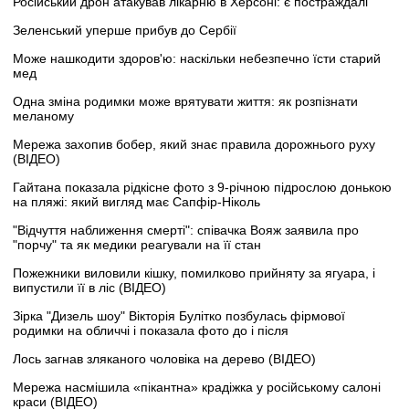
Російський дрон атакував лікарню в Херсоні: є постраждалі
Зеленський уперше прибув до Сербії
Може нашкодити здоров'ю: наскільки небезпечно їсти старий
мед
Одна зміна родимки може врятувати життя: як розпізнати
меланому
Мережа захопив бобер, який знає правила дорожнього руху
(ВІДЕО)
Гайтана показала рідкісне фото з 9-річною підрослою донькою
на пляжі: який вигляд має Сапфір-Ніколь
"Відчуття наближення смерті": співачка Вояж заявила про
"порчу" та як медики реагували на її стан
Пожежники виловили кішку, помилково прийняту за ягуара, і
випустили її в ліс (ВІДЕО)
Зірка "Дизель шоу" Вікторія Булітко позбулась фірмової
родимки на обличчі і показала фото до і після
Лось загнав зляканого чоловіка на дерево (ВІДЕО)
Мережа насмішила «пікантна» крадіжка у російському салоні
краси (ВІДЕО)