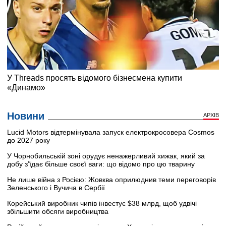
Новини
АРХІВ
Lucid Motors відтермінувала запуск електрокросовера Cosmos
до 2027 року
У Чорнобильській зоні орудує ненажерливий хижак, який за
добу з’їдає більше своєї ваги: що відомо про цю тварину
Не лише війна з Росією: Жовква оприлюднив теми переговорів
Зеленського і Вучича в Сербії
Корейський виробник чипів інвестує $38 млрд, щоб удвічі
збільшити обсяги виробництва