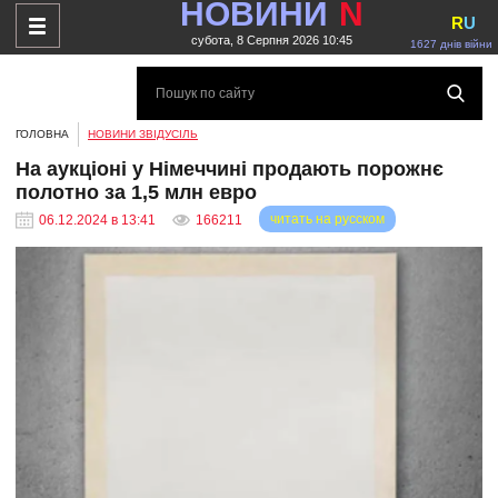
НОВИНИ
N
R
U
субота, 8 Серпня 2026 10:45
1627 днів війни
ГОЛОВНА
НОВИНИ ЗВІДУСІЛЬ
На аукціоні у Німеччині продають порожнє
полотно за 1,5 млн евро
читать на русском
06.12.2024 в 13:41
166211