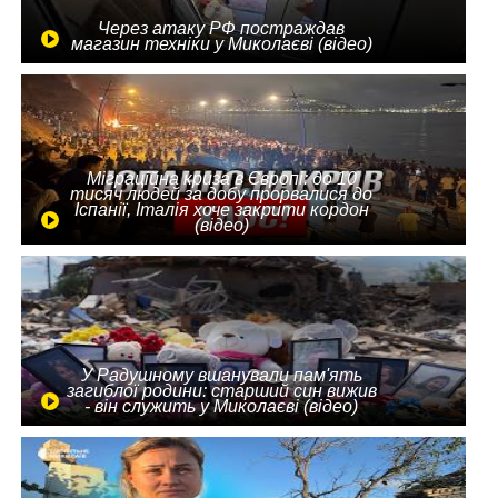
Через атаку РФ постраждав
магазин техніки у Миколаєві (відео)
Міграційна криза в Європі: до 10
тисяч людей за добу прорвалися до
Іспанії, Італія хоче закрити кордон
(відео)
У Радушному вшанували пам'ять
загиблої родини: старший син вижив
- він служить у Миколаєві (відео)