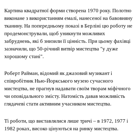
Картина квадратної форми створена 1970 року. Полотно
виконане з використанням емалі, нанесеної на бавовняну
тканину. На попередньому показі в Берліні цю роботу не
продемонстрували, щоб уникнути можливих
забруднень, які б знизили її цінність. При цьому фахівці
зазначили, що 50-річний витвір мистецтва "у дуже
хорошому стані".
Роберт Райман, відомий як джазовий музикант і
співробітник Нью-Йоркського музею сучасного
мистецтва, не прагнув надавати своїм творам міфічного
чи оповідального змісту. Натомість давав можливість
глядачеві стати активним учасником мистецтва.
Ті роботи, що виставлялися лише тричі – в 1972, 1977 і
1982 роках, високо цінуються на ринку мистецтва.