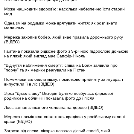
Може нашкодити здоров'ю: наскільки небезпечно їсти старий
мед
Одна зміна родимки може врятувати життя: як розпізнати
меланому
Мережа захопив бобер, який знає правила дорожнього руху
(ВІДЕО)
Гайтана показала рідкісне фото з 9-річною підрослою донькою
на пляжі: який вигляд має Сапфір-Ніколь
"Відчуття наближення смерті": співачка Вояж заявила про
"порчу" та як медики реагували на її стан
Пожежники виловили кішку, помилково прийняту за ягуара, і
випустили її в ліс (ВІДЕО)
Зірка "Дизель шоу" Вікторія Булітко позбулась фірмової
родимки на обличчі і показала фото до і після
Лось загнав зляканого чоловіка на дерево (ВІДЕО)
Мережа насмішила «пікантна» крадіжка у російському салоні
краси (ВІДЕО)
Загроза від спеки: лікарка назвала дієвий спосіб, який