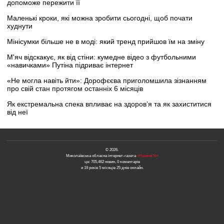
допоможе пережити її
Маленькі кроки, які можна зробити сьогодні, щоб почати
худнути
Мінісумки більше не в моді: який тренд прийшов їм на зміну
М'яч відскакує, як від стіни: кумедне відео з футбольними
«навичками» Путіна підриває інтернет
«Не могла навіть йти»: Дорофєєва приголомшила зізнанням
про свій стан протягом останніх 6 місяців
Як екстремальна спека впливає на здоров’я та як захиститися
від неї
© 2026.
Миколаївська обласна інтернет-газета
«Новини N»
це: 705,462 новин, 0 коментарів
и 19 років 5 місяців 25 днів онлайн.