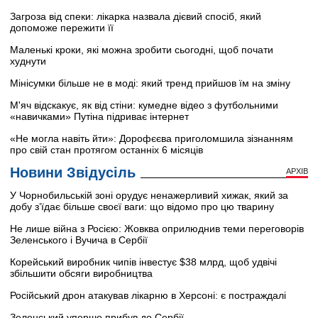
Загроза від спеки: лікарка назвала дієвий спосіб, який
допоможе пережити її
Маленькі кроки, які можна зробити сьогодні, щоб почати
худнути
Мінісумки більше не в моді: який тренд прийшов їм на зміну
М'яч відскакує, як від стіни: кумедне відео з футбольними
«навичками» Путіна підриває інтернет
«Не могла навіть йти»: Дорофєєва приголомшила зізнанням
про свій стан протягом останніх 6 місяців
Новини Звідусіль
АРХІВ
У Чорнобильській зоні орудує ненажерливий хижак, який за
добу з’їдає більше своєї ваги: що відомо про цю тварину
Не лише війна з Росією: Жовква оприлюднив теми переговорів
Зеленського і Вучича в Сербії
Корейський виробник чипів інвестує $38 млрд, щоб удвічі
збільшити обсяги виробництва
Російський дрон атакував лікарню в Херсоні: є постраждалі
Зеленський уперше прибув до Сербії