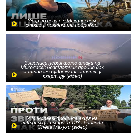
Удар по селу під Миколаєвом:
очевидці повідомили подробиці
З'явились перші фото атаки на
Миколаєві: безпілотник пробив дах
житлового будинку та залетів у
квартиру (відео)
У Миколаєві пройшла акція на
підтримку комбрига 123-ї бригади
Олега Макухи (відео)