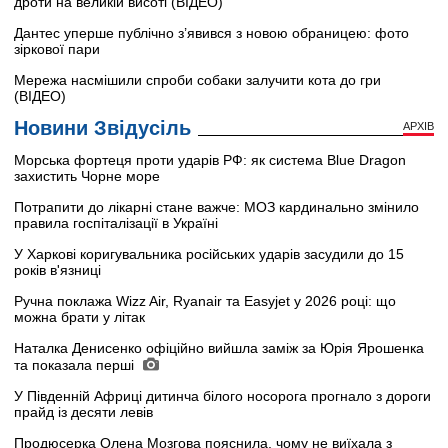
дроти на великій висоті (ВІДЕО)
Дантес уперше публічно з’явився з новою обраницею: фото
зіркової пари
Мережа насмішили спроби собаки залучити кота до гри
(ВІДЕО)
Новини Звідусіль
АРХІВ
Морська фортеця проти ударів РФ: як система Blue Dragon
захистить Чорне море
Потрапити до лікарні стане важче: МОЗ кардинально змінило
правила госпіталізації в Україні
У Харкові коригувальника російських ударів засудили до 15
років в'язниці
Ручна поклажа Wizz Air, Ryanair та Easyjet у 2026 році: що
можна брати у літак
Наталка Денисенко офіційно вийшла заміж за Юрія Ярошенка
та показала перші
У Південній Африці дитинча білого носорога прогнало з дороги
прайд із десяти левів
Продюсерка Олена Мозгова пояснила, чому не виїхала з