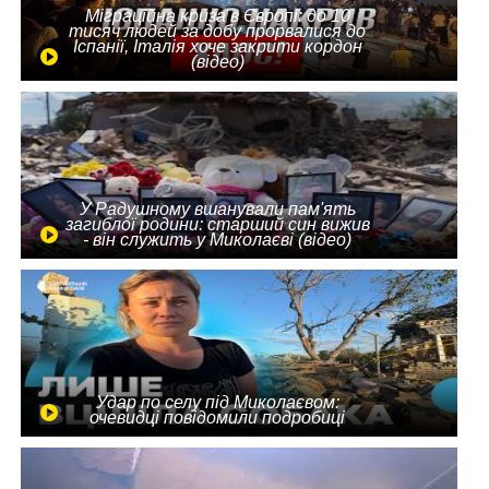
Міграційна криза в Європі: до 10
тисяч людей за добу прорвалися до
Іспанії, Італія хоче закрити кордон
(відео)
У Радушному вшанували пам'ять
загиблої родини: старший син вижив
- він служить у Миколаєві (відео)
Удар по селу під Миколаєвом:
очевидці повідомили подробиці