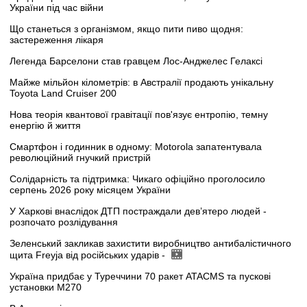
України під час війни
Що станеться з організмом, якщо пити пиво щодня:
застереження лікаря
Легенда Барселони став гравцем Лос-Анджелес Гелаксі
Майже мільйон кілометрів: в Австралії продають унікальну
Toyota Land Cruiser 200
Нова теорія квантової гравітації пов'язує ентропію, темну
енергію й життя
Смартфон і годинник в одному: Motorola запатентувала
революційний гнучкий пристрій
Солідарність та підтримка: Чикаго офіційно проголосило
серпень 2026 року місяцем України
У Харкові внаслідок ДТП постраждали дев’ятеро людей -
розпочато розлідування
Зеленський закликав захистити виробництво антибалістичного
щита Freyja від російських ударів -
Україна придбає у Туреччини 70 ракет ATACMS та пускові
установки M270