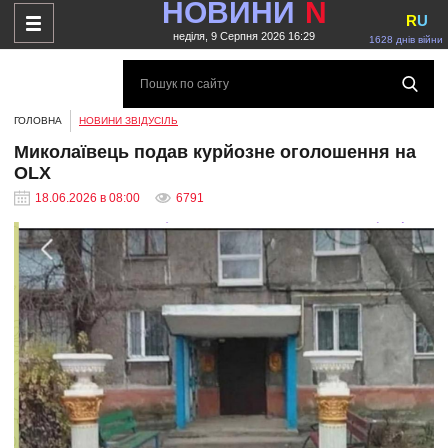
НОВИНИ
N
R
U
неділя, 9 Серпня 2026 16:29
1628 днів війни
ГОЛОВНА
НОВИНИ ЗВІДУСІЛЬ
Миколаївець подав курйозне оголошення на
OLX
18.06.2026 в 08:00
6791