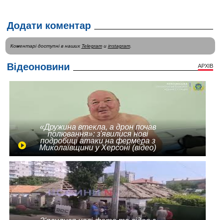
Додати коментар
Коментарі доступні в наших
Telegram
и
instagram
.
Відеоновини
АРХІВ
«Дружина втекла, а дрон почав
полювання»: з'явилися нові
подробиці атаки на фермера з
Миколаївщини у Херсоні (відео)