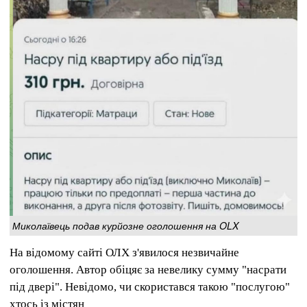
Миколаївець подав курйозне оголошення на OLX
На відомому сайті ОЛХ з'явилося незвичайне
оголошення. Автор обіцяє за невелику сумму "насрати
під двері". Невідомо, чи скористався такою "послугою"
хтось із містян