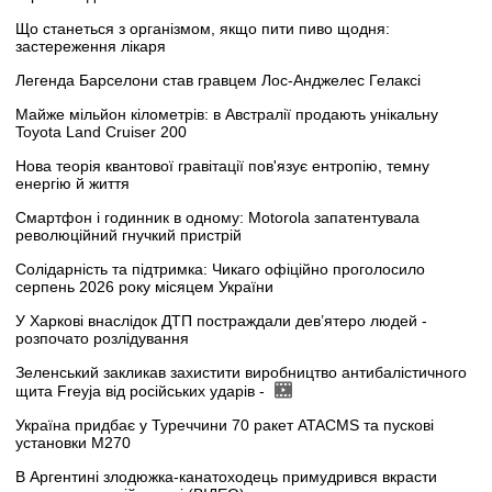
Що станеться з організмом, якщо пити пиво щодня:
застереження лікаря
Легенда Барселони став гравцем Лос-Анджелес Гелаксі
Майже мільйон кілометрів: в Австралії продають унікальну
Toyota Land Cruiser 200
Нова теорія квантової гравітації пов'язує ентропію, темну
енергію й життя
Смартфон і годинник в одному: Motorola запатентувала
революційний гнучкий пристрій
Солідарність та підтримка: Чикаго офіційно проголосило
серпень 2026 року місяцем України
У Харкові внаслідок ДТП постраждали дев’ятеро людей -
розпочато розлідування
Зеленський закликав захистити виробництво антибалістичного
щита Freyja від російських ударів -
Україна придбає у Туреччини 70 ракет ATACMS та пускові
установки M270
В Аргентині злодюжка-канатоходець примудрився вкрасти