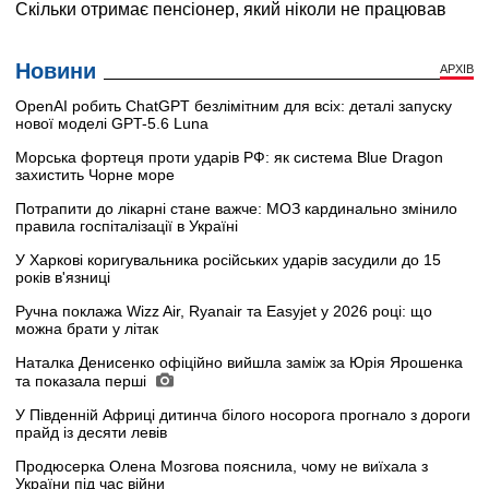
Новини
АРХІВ
OpenAI робить ChatGPT безлімітним для всіх: деталі запуску
нової моделі GPT-5.6 Luna
Морська фортеця проти ударів РФ: як система Blue Dragon
захистить Чорне море
Потрапити до лікарні стане важче: МОЗ кардинально змінило
правила госпіталізації в Україні
У Харкові коригувальника російських ударів засудили до 15
років в'язниці
Ручна поклажа Wizz Air, Ryanair та Easyjet у 2026 році: що
можна брати у літак
Наталка Денисенко офіційно вийшла заміж за Юрія Ярошенка
та показала перші
У Південній Африці дитинча білого носорога прогнало з дороги
прайд із десяти левів
Продюсерка Олена Мозгова пояснила, чому не виїхала з
України під час війни