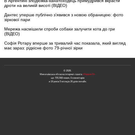
В Аргентині злодюжка-канатоходець примудрився вкрасти
дроти на великій висоті (ВІДЕО)
Дантес уперше публічно з’явився з новою обраницею: фото
зіркової пари
Мережа насмішили спроби собаки залучити кота до гри
(ВІДЕО)
Софія Ротару вперше за тривалий час показала, який вигляд
має зараз: рідкісне фото 79-річної зірки
© 2026.
Миколаївська обласна інтернет-газета
«Новини N»
це: 705,568 новин, 0 коментарів
и 19 років 5 місяців 26 днів онлайн.