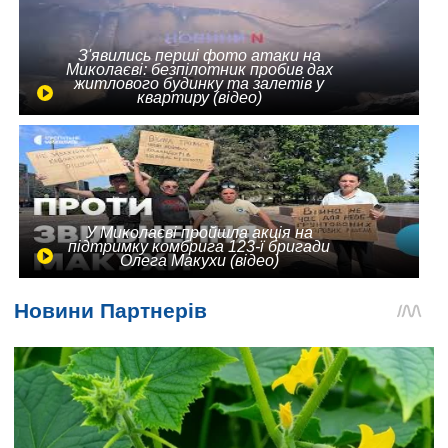
З'явились перші фото атаки на
Миколаєві: безпілотник пробив дах
житлового будинку та залетів у
квартиру (відео)
У Миколаєві пройшла акція на
підтримку комбрига 123-ї бригади
Олега Макухи (відео)