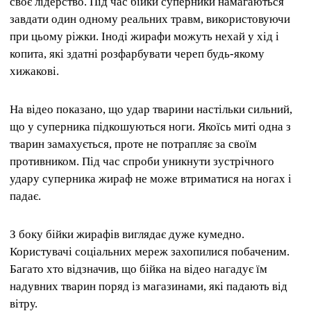
своє лідерство. Під час бійки суперники намагаються
завдати один одному реальних травм, використовуючи
при цьому ріжки. Іноді жирафи можуть нехай у хід і
копита, які здатні розфарбувати череп будь-якому
хижакові.
На відео показано, що удар тварини настільки сильний,
що у суперника підкошуються ноги. Якоїсь миті одна з
тварин замахується, проте не потрапляє за своїм
противником. Під час спроби уникнути зустрічного
удару суперника жираф не може втриматися на ногах і
падає.
З боку бійки жирафів виглядає дуже кумедно.
Користувачі соціальних мереж захопилися побаченим.
Багато хто відзначив, що бійка на відео нагадує їм
надувних тварин поряд із магазинами, які падають від
вітру.