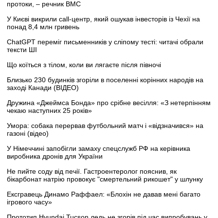
протоки, – речник ВМС
У Києві викрили call-центр, який ошукав інвесторів із Чехії на
понад 8,4 млн гривень
ChatGPT переміг письменників у сліпому тесті: читачі обрали
тексти ШІ
Що коїться з тілом, коли ви лягаєте після півночі
Близько 230 будинків згоріли в поселенні корінних народів на
заході Канади (ВІДЕО)
Дружина «Джеймса Бонда» про срібне весілля: «З нетерпінням
чекаю наступних 25 років»
Умора: собака перервав футбольний матч і «відзначився» на
газоні (відео)
У Німеччині запобігли замаху спецслужб РФ на керівника
виробника дронів для України
Не пийте соду від печії. Гастроентеролог пояснив, як
бікарбонат натрію провокує "смертельний рикошет" у шлунку
Ексгравець Динамо Раффаел: «Блохін не давав мені багато
ігрового часу»
Прототип Hyundai Tucson ледь не згорів під час випробувань у