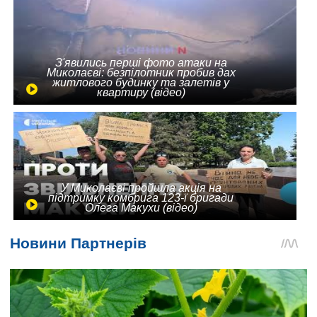
З'явились перші фото атаки на
Миколаєві: безпілотник пробив дах
житлового будинку та залетів у
квартиру (відео)
У Миколаєві пройшла акція на
підтримку комбрига 123-ї бригади
Олега Макухи (відео)