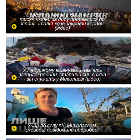
Міграційна криза в Європі: до 10
тисяч людей за добу прорвалися до
Іспанії, Італія хоче закрити кордон
(відео)
У Радушному вшанували пам'ять
загиблої родини: старший син вижив
- він служить у Миколаєві (відео)
Удар по селу під Миколаєвом:
очевидці повідомили подробиці