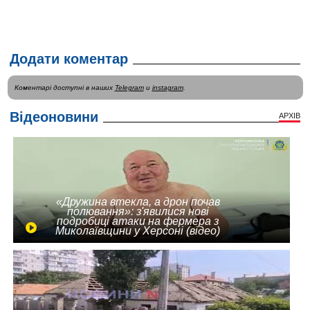
Додати коментар
Коментарі доступні в наших
Telegram
и
instagram
.
Відеоновини
АРХІВ
«Дружина втекла, а дрон почав
полювання»: з'явилися нові
подробиці атаки на фермера з
Миколаївщини у Херсоні (відео)