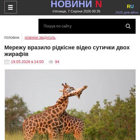
НОВИНИ
N
R
U
п'ятниця, 7 Серпня 2026 00:35
1626 днів війни
ГОЛОВНА
НОВИНИ ЗВІДУСІЛЬ
Мережу вразило рідкісне відео сутички двох
жирафів
19.05.2026 в 14:00
94