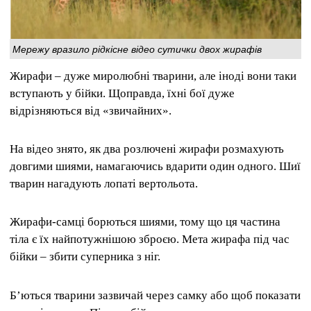
Мережу вразило рідкісне відео сутички двох жирафів
Жирафи – дуже миролюбні тварини, але іноді вони таки
вступають у бійки. Щоправда, їхні бої дуже
відрізняються від «звичайних».
На відео знято, як два розлючені жирафи розмахують
довгими шиями, намагаючись вдарити один одного. Шиї
тварин нагадують лопаті вертольота.
Жирафи-самці борються шиями, тому що ця частина
тіла є їх найпотужнішою зброєю. Мета жирафа під час
бійки – збити суперника з ніг.
Б’ються тварини зазвичай через самку або щоб показати