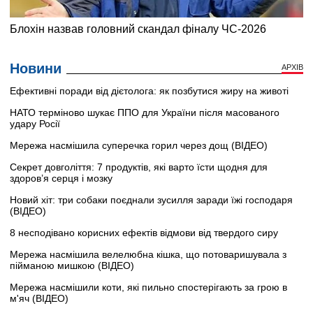
Новини
АРХІВ
Ефективні поради від дієтолога: як позбутися жиру на животі
НАТО терміново шукає ППО для України після масованого
удару Росії
Мережа насмішила суперечка горил через дощ (ВІДЕО)
Секрет довголіття: 7 продуктів, які варто їсти щодня для
здоров’я серця і мозку
Новий хіт: три собаки поєднали зусилля заради їжі господаря
(ВІДЕО)
8 несподівано корисних ефектів відмови від твердого сиру
Мережа насмішила велелюбна кішка, що потоваришувала з
пійманою мишкою (ВІДЕО)
Мережа насмішили коти, які пильно спостерігають за грою в
м'яч (ВІДЕО)