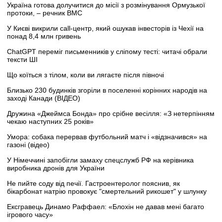
Україна готова долучитися до місії з розмінування Ормузької
протоки, – речник ВМС
У Києві викрили call-центр, який ошукав інвесторів із Чехії на
понад 8,4 млн гривень
ChatGPT переміг письменників у сліпому тесті: читачі обрали
тексти ШІ
Що коїться з тілом, коли ви лягаєте після півночі
Близько 230 будинків згоріли в поселенні корінних народів на
заході Канади (ВІДЕО)
Дружина «Джеймса Бонда» про срібне весілля: «З нетерпінням
чекаю наступних 25 років»
Умора: собака перервав футбольний матч і «відзначився» на
газоні (відео)
У Німеччині запобігли замаху спецслужб РФ на керівника
виробника дронів для України
Не пийте соду від печії. Гастроентеролог пояснив, як
бікарбонат натрію провокує "смертельний рикошет" у шлунку
Ексгравець Динамо Раффаел: «Блохін не давав мені багато
ігрового часу»