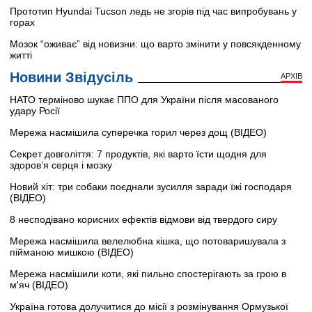
Прототип Hyundai Tucson ледь не згорів під час випробувань у
горах
Мозок “оживає” від новизни: що варто змінити у повсякденному
житті
Новини Звідусіль
АРХІВ
НАТО терміново шукає ППО для України після масованого
удару Росії
Мережа насмішила суперечка горил через дощ (ВІДЕО)
Секрет довголіття: 7 продуктів, які варто їсти щодня для
здоров’я серця і мозку
Новий хіт: три собаки поєднали зусилля заради їжі господаря
(ВІДЕО)
8 несподівано корисних ефектів відмови від твердого сиру
Мережа насмішила велелюбна кішка, що потоваришувала з
пійманою мишкою (ВІДЕО)
Мережа насмішили коти, які пильно спостерігають за грою в
м'яч (ВІДЕО)
Україна готова долучитися до місії з розмінування Ормузької