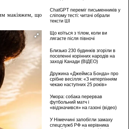
ChatGPT переміг письменників у
чим макіяжем, що
сліпому тесті: читачі обрали
тексти ШІ
Що коїться з тілом, коли ви
лягаєте після півночі
Близько 230 будинків згоріли в
поселенні корінних народів на
заході Канади (ВІДЕО)
Дружина «Джеймса Бонда» про
срібне весілля: «З нетерпінням
чекаю наступних 25 років»
Умора: собака перервав
футбольний матч і
«відзначився» на газоні (відео)
У Німеччині запобігли замаху
спецслужб РФ на керівника