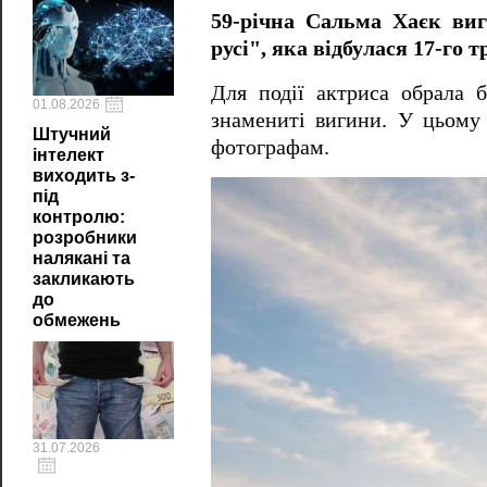
59-річна Сальма Хаєк ви
русі", яка відбулася 17-го
Для події актриса обрала б
01.08.2026
знамениті вигини. У цьому 
Штучний
фотографам.
інтелект
виходить з-
під
контролю:
розробники
налякані та
закликають
до
обмежень
31.07.2026