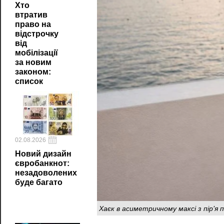
Хто
втратив
право на
відстрочку
від
мобілізації
за новим
законом:
список
02.08.2026
Новий дизайн
євробанкнот:
незадоволених
буде багато
Хаєк в асиметричному максі з пір'я