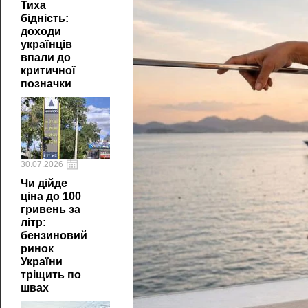
Тиха
бідність:
доходи
українців
впали до
критичної
позначки
30.07.2026
Чи дійде
ціна до 100
гривень за
літр:
бензиновий
ринок
України
тріщить по
швах