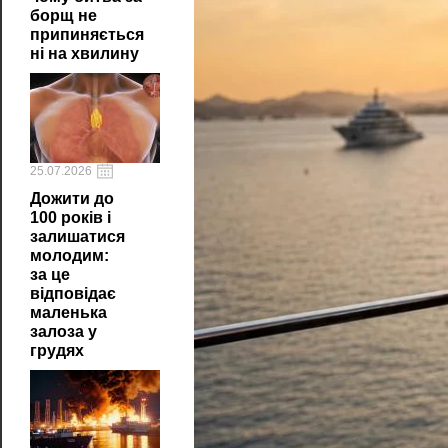
борщ не
припиняється
ні на хвилину
25.07.2026
Дожити до
100 років і
залишатися
молодим:
за це
відповідає
маленька
залоза у
грудях