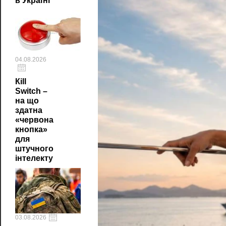
в Україні
04.08.2026
Кill
Switch –
на що
здатна
«червона
кнопка»
для
штучного
інтелекту
03.08.2026