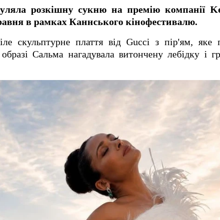
гуляла розкішну сукню на премію компанії K
 травня в рамках Каннського кінофестивалю.
іле скульптурне плаття від Gucci з пір'ям, яке 
образі Сальма нагадувала витончену лебідку і г