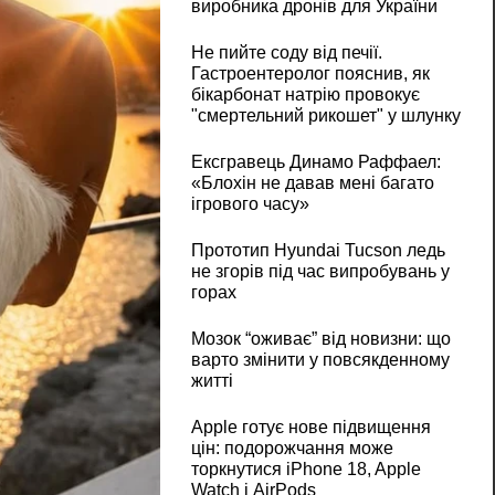
виробника дронів для України
Не пийте соду від печії.
Гастроентеролог пояснив, як
бікарбонат натрію провокує
"смертельний рикошет" у шлунку
Ексгравець Динамо Раффаел:
«Блохін не давав мені багато
ігрового часу»
Прототип Hyundai Tucson ледь
не згорів під час випробувань у
горах
Мозок “оживає” від новизни: що
варто змінити у повсякденному
житті
Apple готує нове підвищення
цін: подорожчання може
торкнутися iPhone 18, Apple
Watch і AirPods