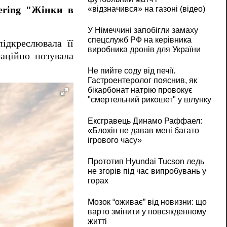
ering "Жінки в
«відзначився» на газоні (відео)
У Німеччині запобігли замаху
спецслужб РФ на керівника
підкреслювала її
виробника дронів для України
раційно позувала
Не пийте соду від печії.
Гастроентеролог пояснив, як
бікарбонат натрію провокує
"смертельний рикошет" у шлунку
Ексгравець Динамо Раффаел:
«Блохін не давав мені багато
ігрового часу»
Прототип Hyundai Tucson ледь
не згорів під час випробувань у
горах
Мозок “оживає” від новизни: що
варто змінити у повсякденному
житті