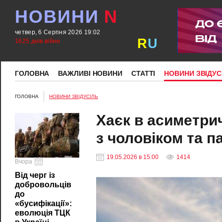
НОВИНИ
N
четвер, 6 Серпня 2026 19:02
R
U
1625 днів війни
ГОЛОВНА
ВАЖЛИВІ НОВИНИ
СТАТТІ
НОВИНИ ЗВІДУС
ГОЛОВНА
НОВИНИ ЗВІДУСІЛЬ
Хаєк в асиметрич
з чоловіком та 
19.05.2026 в 15:00
1414
Вчора
Від черг із
добровольців
до
«бусифікації»:
еволюція ТЦК