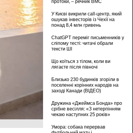
протоки, – речник ВМС
У Києві викрили call-центр, який
ошукав інвесторів із Чехії на
понад 8,4 млн гривень
ChatGPT переміг письменників у
сліпому тесті: читачі обрали
тексти ШІ
Що коїться з тілом, коли ви
лягаєте після півночі
Близько 230 будинків згоріли в
поселенні корінних народів на
заході Канади (ВІДЕО)
Дружина «Джеймса Бонда» про
срібне весілля: «З нетерпінням
чекаю наступних 25 років»
Умора: собака перервав
футбольний матч і