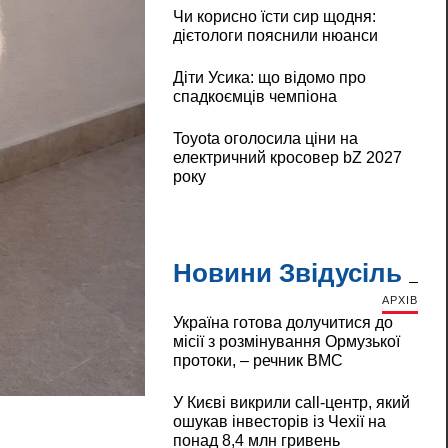
Чи корисно їсти сир щодня:
дієтологи пояснили нюанси
Діти Усика: що відомо про
спадкоємців чемпіона
Toyota оголосила ціни на
електричний кросовер bZ 2027
року
Новини Звідусіль
АРХІВ
Україна готова долучитися до
місії з розмінування Ормузької
протоки, – речник ВМС
У Києві викрили call-центр, який
ошукав інвесторів із Чехії на
понад 8,4 млн гривень