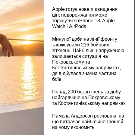
Apple готує нове підвищення
цін: подорожчання може
торкнутися iPhone 18, Apple
Watch і AirPods
Минулої доби на лінії фронту
зафіксували 216 бойових
зіткнень. Найбільш напруженою
залишається ситуація на
Покровському та
Костянтинівському напрямках,
де відбулася значна частина
боїв.
Понад 200 боєзіткнень за добу:
найгарячіше на Покровському
та Костянтинівському напрямках
Памела Андерсон розповіла, на
що витрачає найбільше грошей і
на чому економить