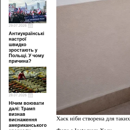
29.07.2026
Антиукраїнські
настрої
швидко
зростають у
Польщі. У чому
причина?
28.07.2026
Нічим воювати
далі: Трамп
визнав
Хаєк ніби створена для таких
виснаження
американського