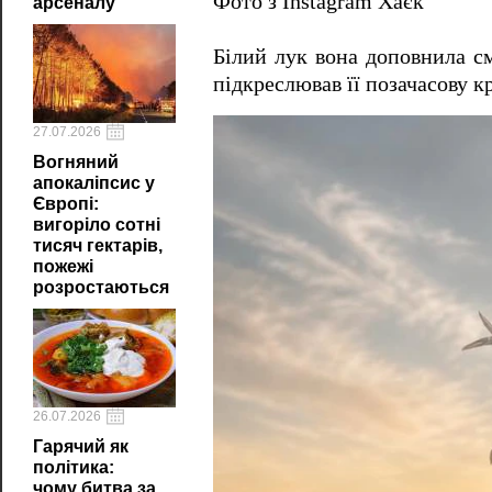
Фото з Instagram Хаєк
арсеналу
Білий лук вона доповнила с
підкреслював її позачасову кр
27.07.2026
Вогняний
апокаліпсис у
Європі:
вигоріло сотні
тисяч гектарів,
пожежі
розростаються
26.07.2026
Гарячий як
політика:
чому битва за