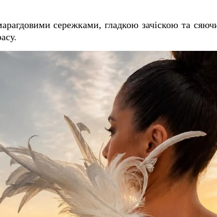
марагдовими сережками, гладкою зачіскою та сяю
асу.