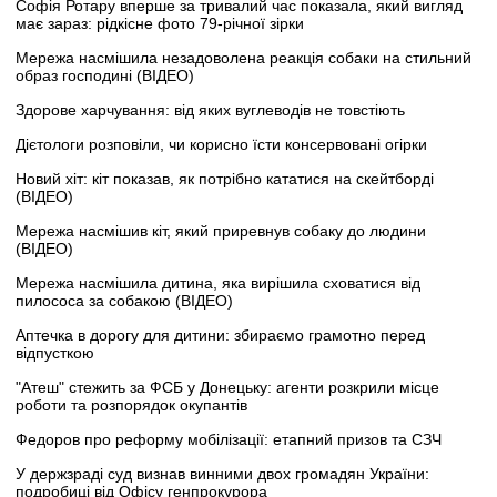
Софія Ротару вперше за тривалий час показала, який вигляд
має зараз: рідкісне фото 79-річної зірки
Мережа насмішила незадоволена реакція собаки на стильний
образ господині (ВІДЕО)
Здорове харчування: від яких вуглеводів не товстіють
Дієтологи розповіли, чи корисно їсти консервовані огірки
Новий хіт: кіт показав, як потрібно кататися на скейтборді
(ВІДЕО)
Мережа насмішив кіт, який приревнув собаку до людини
(ВІДЕО)
Мережа насмішила дитина, яка вирішила сховатися від
пилососа за собакою (ВІДЕО)
Аптечка в дорогу для дитини: збираємо грамотно перед
відпусткою
"Атеш" стежить за ФСБ у Донецьку: агенти розкрили місце
роботи та розпорядок окупантів
Федоров про реформу мобілізації: етапний призов та СЗЧ
У держзраді суд визнав винними двох громадян України:
подробиці від Офісу генпрокурора