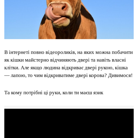
В інтернеті повно відеороликів, на яких можна побачити
як кішки майстерно відчиняють двері та навіть власні
клітки. Але якщо людина відкриває двері рукою, кішка
— лапою, то чим відкриватиме двері корова? Дивимося!
Та кому потрібні ці руки, коли ти маєш язик