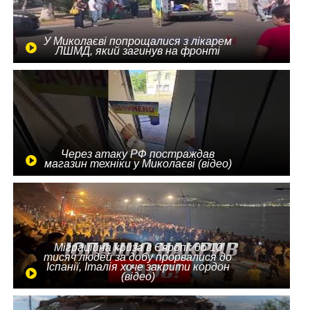
У Миколаєві попрощалися з лікарем
ЛШМД, який загинув на фронті
Через атаку РФ постраждав
магазин техніки у Миколаєві (відео)
Міграційна криза в Європі: до 10
тисяч людей за добу прорвалися до
Іспанії, Італія хоче закрити кордон
(відео)