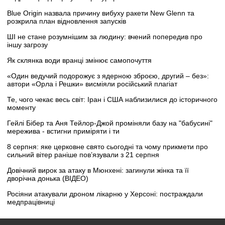
Blue Origin назвала причину вибуху ракети New Glenn та
розкрила план відновлення запусків
ШІ не стане розумнішим за людину: вчений попередив про
іншу загрозу
Як склянка води вранці змінює самопочуття
«Один ведучий подорожує з ядерною зброєю, другий – без»:
автори «Орла і Решки» висміяли російський плагіат
Те, чого чекає весь світ: Іран і США наблизилися до історичного
моменту
Гейлі Бібер та Аня Тейлор-Джой проміняли базу на "бабусині"
мережива - встигни приміряти і ти
8 серпня: яке церковне свято сьогодні та чому прикмети про
сильний вітер раніше пов’язували з 21 серпня
Довічний вирок за атаку в Мюнхені: загинули жінка та її
дворічна донька (ВІДЕО)
Росіяни атакували дроном лікарню у Херсоні: постраждали
медпрацівниці