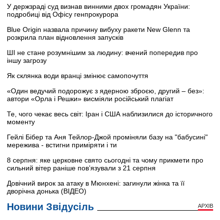
У держзраді суд визнав винними двох громадян України:
подробиці від Офісу генпрокурора
Blue Origin назвала причину вибуху ракети New Glenn та
розкрила план відновлення запусків
ШІ не стане розумнішим за людину: вчений попередив про
іншу загрозу
Як склянка води вранці змінює самопочуття
«Один ведучий подорожує з ядерною зброєю, другий – без»:
автори «Орла і Решки» висміяли російський плагіат
Те, чого чекає весь світ: Іран і США наблизилися до історичного
моменту
Гейлі Бібер та Аня Тейлор-Джой проміняли базу на "бабусині"
мережива - встигни приміряти і ти
8 серпня: яке церковне свято сьогодні та чому прикмети про
сильний вітер раніше пов’язували з 21 серпня
Довічний вирок за атаку в Мюнхені: загинули жінка та її
дворічна донька (ВІДЕО)
Новини Звідусіль
АРХІВ