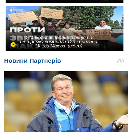
У Миколаєві пройшла акція на
підтримку комбрига 123-ї бригади
Олега Макухи (відео)