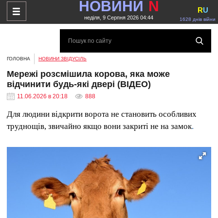
НОВИНИ
N
R
U
неділя, 9 Серпня 2026 04:44
1628 днів війни
ГОЛОВНА
НОВИНИ ЗВІДУСІЛЬ
Мережі розсмішила корова, яка може
відчинити будь-які двері (ВІДЕО)
11.06.2026 в 20:18
888
Для людини відкрити ворота не становить особливих
труднощів, звичайно якщо вони закриті не на замок
.