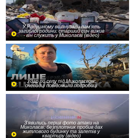
У Радушному вшанували пам'ять
загиблої родини: старший син вижив
- він служить у Миколаєві (відео)
Удар по селу під Миколаєвом:
очевидці повідомили подробиці
З'явились перші фото атаки на
Миколаєві: безпілотник пробив дах
житлового будинку та залетів у
квартиру (відео)