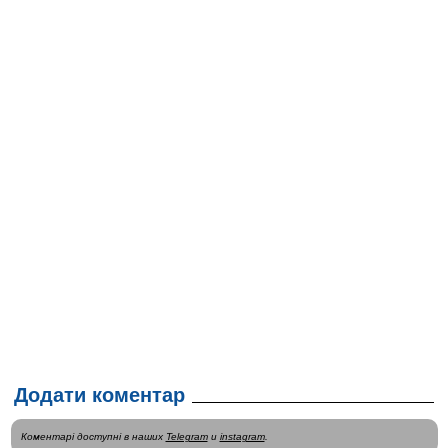
Додати коментар
Коментарі доступні в наших
Telegram
и
instagram
.