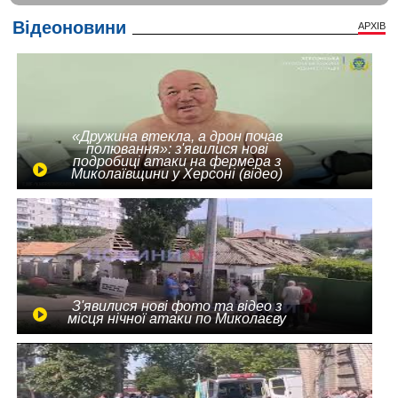
Відеоновини
АРХІВ
«Дружина втекла, а дрон почав
полювання»: з'явилися нові
подробиці атаки на фермера з
Миколаївщини у Херсоні (відео)
З'явилися нові фото та відео з
місця нічної атаки по Миколаєву