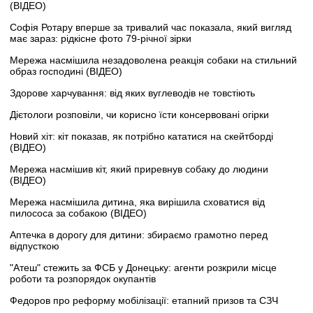
(ВІДЕО)
Софія Ротару вперше за тривалий час показала, який вигляд
має зараз: рідкісне фото 79-річної зірки
Мережа насмішила незадоволена реакція собаки на стильний
образ господині (ВІДЕО)
Здорове харчування: від яких вуглеводів не товстіють
Дієтологи розповіли, чи корисно їсти консервовані огірки
Новий хіт: кіт показав, як потрібно кататися на скейтборді
(ВІДЕО)
Мережа насмішив кіт, який приревнув собаку до людини
(ВІДЕО)
Мережа насмішила дитина, яка вирішила сховатися від
пилососа за собакою (ВІДЕО)
Аптечка в дорогу для дитини: збираємо грамотно перед
відпусткою
"Атеш" стежить за ФСБ у Донецьку: агенти розкрили місце
роботи та розпорядок окупантів
Федоров про реформу мобілізації: етапний призов та СЗЧ