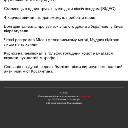
Сміливець в одних трусах зумів дати відсіч злодіям (ВІДЕО)
4 харчові звички, які допоможуть прибрати прищі
Болгарія заявила про зв'язок впалого дрона з Україною: у Києві
відреагували
Челсі розгромив Мілан у товариському матчі, Мудрик відіграв
лише п'ять хвилин
Курйоз на чемпіонаті з гольфу: голодний койот намагався
вкрасти пухнастий мікрофон
Сенсація на Дунаї: через обміління річки виринув легендарний
античний міст Костянтина
© 2026.
Миколаївська обласна інтернет-газета
«Новини N»
це: 705,626 новин, 0 коментарів
и 19 років 5 місяців 27 днів онлайн.