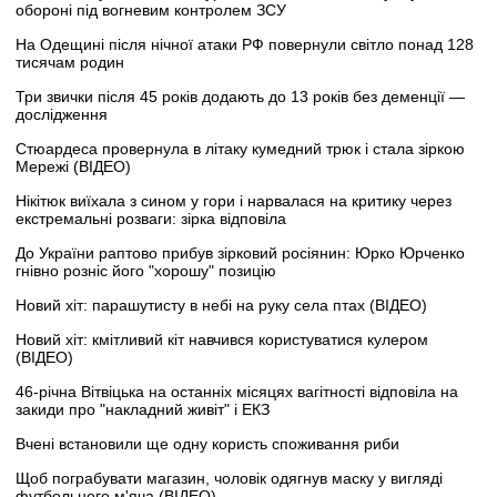
обороні під вогневим контролем ЗСУ
На Одещині після нічної атаки РФ повернули світло понад 128
тисячам родин
Три звички після 45 років додають до 13 років без деменції —
дослідження
Стюардеса провернула в літаку кумедний трюк і стала зіркою
Мережі (ВІДЕО)
Нікітюк виїхала з сином у гори і нарвалася на критику через
екстремальні розваги: зірка відповіла
До України раптово прибув зірковий росіянин: Юрко Юрченко
гнівно розніс його "хорошу" позицію
Новий хіт: парашутисту в небі на руку села птах (ВІДЕО)
Новий хіт: кмітливий кіт навчився користуватися кулером
(ВІДЕО)
46-річна Вітвіцька на останніх місяцях вагітності відповіла на
закиди про "накладний живіт" і ЕКЗ
Вчені встановили ще одну користь споживання риби
Щоб пограбувати магазин, чоловік одягнув маску у вигляді
футбольного м'яча (ВІДЕО)