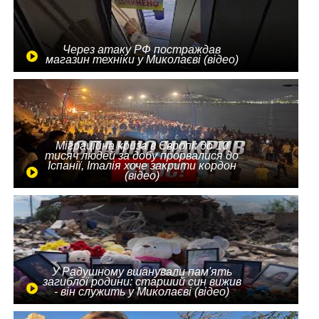
Через атаку РФ постраждав
магазин техніки у Миколаєві (відео)
Міграційна криза в Європі: до 10
тисяч людей за добу прорвалися до
Іспанії, Італія хоче закрити кордон
(відео)
У Радушному вшанували пам'ять
загиблої родини: старший син вижив
- він служить у Миколаєві (відео)