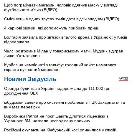
Щоб пограбувати магазин, чоловік одягнув маску у вигляді
футбольного м'яча (ВІДЕО)
Сміливець в одних трусах зумів дати відсіч злодіям (ВІДЕО)
4 харчові звички, які допоможуть прибрати прищі
Болгарія заявила про зв'язок впалого дрона з Україною: у Києві
відреагували
Челсі розгромив Мілан у товариському матчі, Мудрик відіграв
лише п'ять хвилин
Курйоз на чемпіонаті з гольфу: голодний койот намагався
вкрасти пухнастий мікрофон
Новини Звідусіль
АРХІВ
Оренда будинків в Україні подорожчала до 111 000 грн —
дослідження OLX
мбудсмен заявив про системні проблеми в ТЦК Закарпаття та
вимагає перевірки
Виробники Patriot не поспішають ділитися ліцензією з
Україною: ЗМІ назвали несподівану причину
Російські окупанти на Кінбурнській косі опинилися у глухій