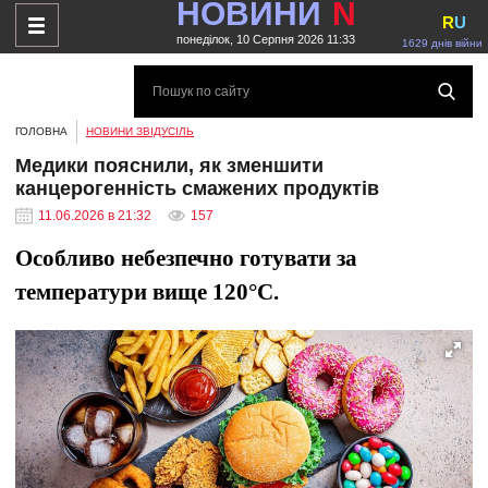
НОВИНИ
N
R
U
понеділок, 10 Серпня 2026 11:33
1629 днів війни
ГОЛОВНА
НОВИНИ ЗВІДУСІЛЬ
Медики пояснили, як зменшити
канцерогенність смажених продуктів
11.06.2026 в 21:32
157
Особливо небезпечно готувати за
температури вище 120°C.