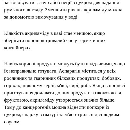
застосовувати глазур або спеції з цукром для надання
рум'яного вигляду. Зменшити рівень акриламіду можна
за допомогою вимочування у воді.
Кількість акриламіду в каві стає меншою, якщо
зберігати порошок тривалий час у герметичних
контейнерах.
Навіть корисні продукти можуть бути шкідливими, якщо
їх неправильно готувати. Аспарагін міститься у всіх
рослинних та тваринних білкових продуктах: бобових,
горіхах, цільному зерні, м'ясі, сирі, рибі. Якщо в процесі
приготування додавати до них продукти з глюкозою та
фруктозою, акриламіду утворюється значно більше.
Тому до канцерогенів можна віднести попкорн із
цукром, спаржу в глазурі та м'ясо-гриль під солодким
соусом.