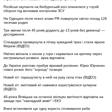
Російські окупанти на Кінбурнській косі опинилися у глухій
обороні під вогневим контролем ЗСУ
На Одещині після нічної атаки РФ повернули світло понад 128
тисячам родин
Три звички після 45 років додають до 13 років без деменції —
дослідження
Стюардеса провернула в літаку кумедний трюк і стала зіркою
Мережі (ВІДЕО)
Нікітюк виїхала з сином у гори і нарвалася на критику через
екстремальні розваги: зірка відповіла
До України раптово прибув зірковий росіянин: Юрко Юрченко
гнівно розніс його "хорошу" позицію
Новий хіт: парашутисту в небі на руку села птах (ВІДЕО)
Новий хіт: кмітливий кіт навчився користуватися кулером
(ВІДЕО)
46-річна Вітвіцька на останніх місяцях вагітності відповіла на
закиди про "накладний живіт" і ЕКЗ
Вчені встановили ще одну користь споживання риби