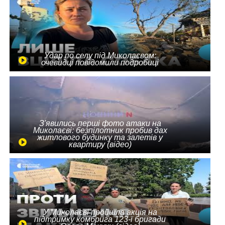
Удар по селу під Миколаєвом:
очевидці повідомили подробиці
З'явились перші фото атаки на
Миколаєві: безпілотник пробив дах
житлового будинку та залетів у
квартиру (відео)
У Миколаєві пройшла акція на
підтримку комбрига 123-ї бригади