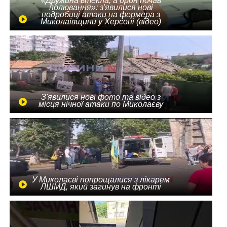
«Дружина втекла, а дрон почав
полювання»: з'явилися нові
подробиці атаки на фермера з
Миколаївщини у Херсоні (відео)
З'явилися нові фото та відео з
місця нічної атаки по Миколаєву
У Миколаєві попрощалися з лікарем
ЛШМД, який загинув на фронті