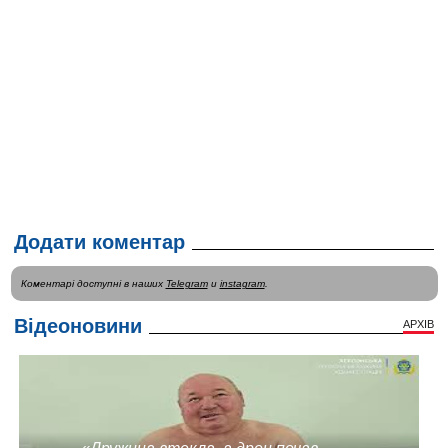
Додати коментар
Коментарі доступні в наших
Telegram
и
instagram
.
Відеоновини
АРХІВ