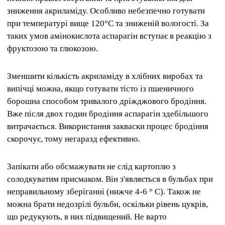
зниження акриламіду. Особливо небезпечно готувати
при температурі вище 120°C та зниженій вологості. За
таких умов амінокислота аспарагін вступає в реакцію з
фруктозою та глюкозою.
Зменшити кількість акриламіду в хлібних виробах та
випічці можна, якщо готувати тісто із пшеничного
борошна способом тривалого дріжджового бродіння.
Вже після двох годин бродіння аспарагін здебільшого
витрачається. Використання закваски процес бродіння
скорочує, тому негаразд ефективно.
Запікати або обсмажувати не слід картоплю з
солодкуватим присмаком. Він з'являється в бульбах при
неправильному зберіганні (нижче 4-6 ° C). Також не
можна брати недозрілі бульби, оскільки рівень цукрів,
що редукують, в них підвищений. Не варто