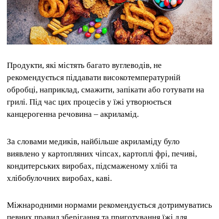
Продукти, які містять багато вуглеводів, не
рекомендується піддавати високотемпературній
обробці, наприклад, смажити, запікати або готувати на
грилі. Під час цих процесів у їжі утворюється
канцерогенна речовина – акриламід.
За словами медиків, найбільше акриламіду було
виявлено у картопляних чіпсах, картоплі фрі, печиві,
кондитерських виробах, підсмаженому хлібі та
хлібобулочних виробах, каві.
Міжнародними нормами рекомендується дотримуватись
певних правил зберігання та приготування їжі для