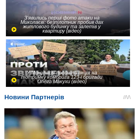
З'явились перші фото атаки на
Миколаєві: безпілотник пробив дах
житлового будинку та залетів у
квартиру (відео)
У Миколаєві пройшла акція на
підтримку комбрига 123-ї бригади
Олега Макухи (відео)