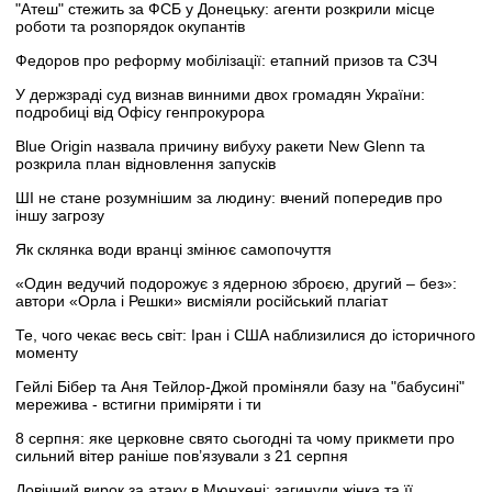
"Атеш" стежить за ФСБ у Донецьку: агенти розкрили місце
роботи та розпорядок окупантів
Федоров про реформу мобілізації: етапний призов та СЗЧ
У держзраді суд визнав винними двох громадян України:
подробиці від Офісу генпрокурора
Blue Origin назвала причину вибуху ракети New Glenn та
розкрила план відновлення запусків
ШІ не стане розумнішим за людину: вчений попередив про
іншу загрозу
Як склянка води вранці змінює самопочуття
«Один ведучий подорожує з ядерною зброєю, другий – без»:
автори «Орла і Решки» висміяли російський плагіат
Те, чого чекає весь світ: Іран і США наблизилися до історичного
моменту
Гейлі Бібер та Аня Тейлор-Джой проміняли базу на "бабусині"
мережива - встигни приміряти і ти
8 серпня: яке церковне свято сьогодні та чому прикмети про
сильний вітер раніше пов’язували з 21 серпня
Довічний вирок за атаку в Мюнхені: загинули жінка та її