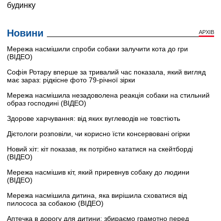
Новини
АРХІВ
Мережа насмішили спроби собаки залучити кота до гри
(ВІДЕО)
Софія Ротару вперше за тривалий час показала, який вигляд
має зараз: рідкісне фото 79-річної зірки
Мережа насмішила незадоволена реакція собаки на стильний
образ господині (ВІДЕО)
Здорове харчування: від яких вуглеводів не товстіють
Дієтологи розповіли, чи корисно їсти консервовані огірки
Новий хіт: кіт показав, як потрібно кататися на скейтборді
(ВІДЕО)
Мережа насмішив кіт, який приревнув собаку до людини
(ВІДЕО)
Мережа насмішила дитина, яка вирішила сховатися від
пилососа за собакою (ВІДЕО)
Аптечка в дорогу для дитини: збираємо грамотно перед