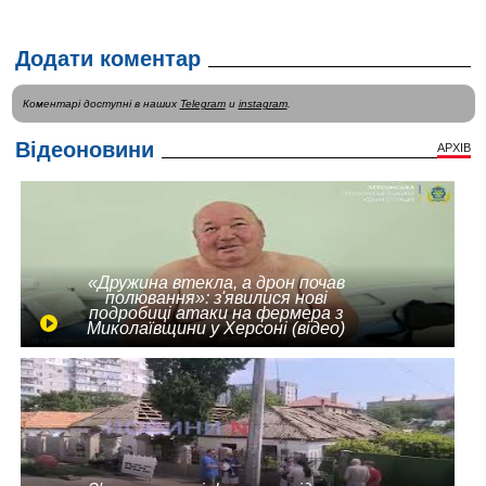
Додати коментар
Коментарі доступні в наших
Telegram
и
instagram
.
Відеоновини
АРХІВ
«Дружина втекла, а дрон почав
полювання»: з'явилися нові
подробиці атаки на фермера з
Миколаївщини у Херсоні (відео)