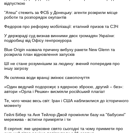
відпусткою
"Атеш" стежить за ФСБ у Донецьку: агенти розкрили місце
роботи та розпорядок окупантів
Федоров про реформу мобілізації: етапний призов та СЗЧ
У держзраді суд визнав винними двох громадян України:
подробиці від Офісу генпрокурора
Blue Origin назвала причину вибуху ракети New Glenn та
розкрила план відновлення запусків
ШІ не стане розумнішим за людину: вчений попередив про
іншу загрозу
Як склянка води вранці змінює самопочуття
«Один ведучий подорожує з ядерною зброєю, другий – без»:
автори «Орла і Решки» висміяли російський плагіат
Те, чого чекає весь світ: Іран і США наблизилися до історичного
моменту
Гейлі Бібер та Аня Тейлор-Джой проміняли базу на "бабусині"
мережива - встигни приміряти і ти
8 серпня: яке церковне свято сьогодні та чому прикмети про