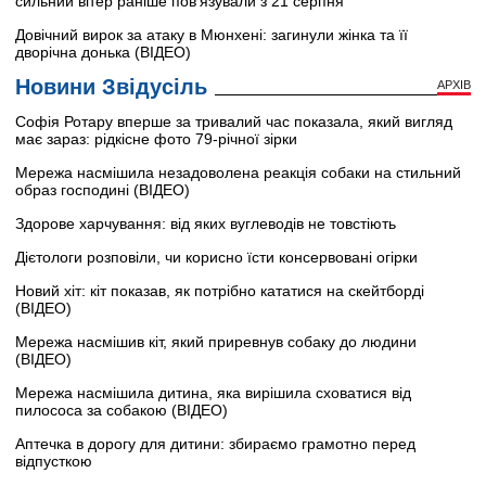
сильний вітер раніше пов’язували з 21 серпня
Довічний вирок за атаку в Мюнхені: загинули жінка та її
дворічна донька (ВІДЕО)
Новини Звідусіль
АРХІВ
Софія Ротару вперше за тривалий час показала, який вигляд
має зараз: рідкісне фото 79-річної зірки
Мережа насмішила незадоволена реакція собаки на стильний
образ господині (ВІДЕО)
Здорове харчування: від яких вуглеводів не товстіють
Дієтологи розповіли, чи корисно їсти консервовані огірки
Новий хіт: кіт показав, як потрібно кататися на скейтборді
(ВІДЕО)
Мережа насмішив кіт, який приревнув собаку до людини
(ВІДЕО)
Мережа насмішила дитина, яка вирішила сховатися від
пилососа за собакою (ВІДЕО)
Аптечка в дорогу для дитини: збираємо грамотно перед
відпусткою