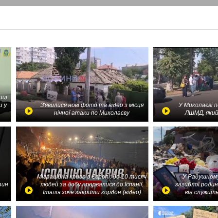
иці
и у
З'явилися нові фото та відео з місця
У Миколаєві 
нічної атаки по Миколаєву
ЛШМД, який
Міграційна криза в Європі: до 10 тисяч
У Радушному
зин
людей за добу прорвалися до Іспанії,
загиблої родин
Італія хоче закрити кордон (відео)
він служить