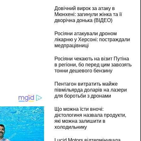
Довічний вирок за атаку в
Мюнхені: загинули жінка та її
дворічна донька (ВІДЕО)
Росіяни атакували дроном
лікарню у Херсоні: постраждали
медпрацівниці
Росіяни чекають на візит Путіна
в регіони, бо перед цим завозять
тонни дешевого бензину
Пентагон витратить майже
півмільярда доларів на лазери
для боротьби з дронами
Що можна їсти вночі:
дієтологиня назвала продукти,
які можна залишити в
холодильнику
Lucid Motors відтермінувала