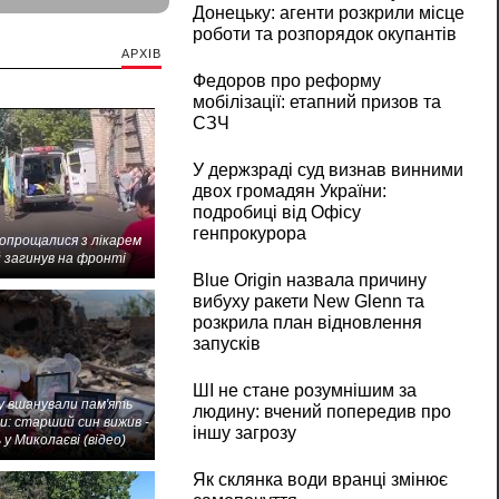
Донецьку: агенти розкрили місце
роботи та розпорядок окупантів
АРХІВ
Федоров про реформу
мобілізації: етапний призов та
СЗЧ
У держзраді суд визнав винними
двох громадян України:
подробиці від Офісу
генпрокурора
попрощалися з лікарем
 загинув на фронті
Blue Origin назвала причину
вибуху ракети New Glenn та
розкрила план відновлення
запусків
ШІ не стане розумнішим за
 вшанували пам'ять
людину: вчений попередив про
и: старший син вижив -
іншу загрозу
 у Миколаєві (відео)
Як склянка води вранці змінює