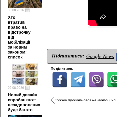
03.08.2026
Хто
втратив
право на
відстрочку
від
мобілізації
за новим
законом:
Підписатися:
Google News
список
Поділитися:
02.08.2026
Новий дизайн
євробанкнот:
Корова прокотилася на мотоциклі
незадоволених
буде багато