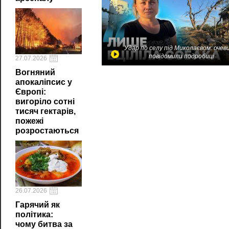
Удар по селу під Миколаєвом: очев
повідомили подробиці
27.07.2026
Вогняний
апокаліпсис у
Європі:
вигоріло сотні
тисяч гектарів,
пожежі
розростаються
26.07.2026
Гарячий як
політика:
чому битва за