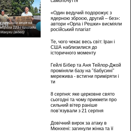
самопочуття
«Один ведучий подорожує з
ядерною зброєю, другий – без»:
і пройшла акція на
автори «Орла і Решки» висміяли
мбрига 123-ї бригади
російський плагіат
Макухи (відео)
Те, чого чекає весь світ: Іран і
США наблизилися до
історичного моменту
Гейлі Бібер та Аня Тейлор-Джой
проміняли базу на "бабусині"
мережива - встигни приміряти і
ти
8 серпня: яке церковне свято
сьогодні та чому прикмети про
сильний вітер раніше
пов’язували з 21 серпня
Довічний вирок за атаку в
Мюнхені: загинули жінка та її