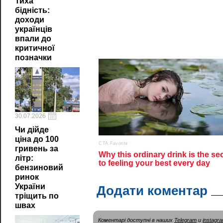
Тиха
бідність:
доходи
українців
впали до
критичної
позначки
30.07.2026
Чи дійде
ціна до 100
гривень за
літр:
бензиновий
ринок
України
Додати коментар
тріщить по
швах
Коментарі доступні в наших
Telegram
и
instagr