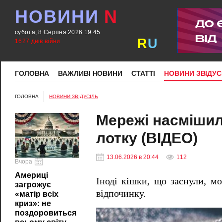
НОВИНИ
N
субота, 8 Серпня 2026 19:45
R
U
1627 днів війни
ГОЛОВНА
ВАЖЛИВІ НОВИНИ
СТАТТІ
НОВИНИ ЗВІДУС
ГОЛОВНА
НОВИНИ ЗВІДУСІЛЬ
Мережі насмішил
лотку (ВІДЕО)
13.06.2026 в 20:44
112
Вчора
Америці
Іноді кішки, що заснули, м
загрожує
відпочинку.
«матір всіх
криз»: не
поздоровиться