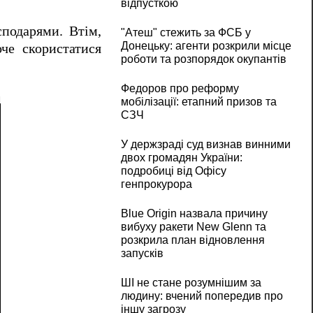
відпусткою
сподарями. Втім,
"Атеш" стежить за ФСБ у
Донецьку: агенти розкрили місце
че скористатися
роботи та розпорядок окупантів
Федоров про реформу
мобілізації: етапний призов та
СЗЧ
У держзраді суд визнав винними
двох громадян України:
подробиці від Офісу
генпрокурора
Blue Origin назвала причину
вибуху ракети New Glenn та
розкрила план відновлення
запусків
ШІ не стане розумнішим за
людину: вчений попередив про
іншу загрозу