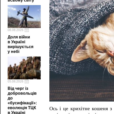
всьому світу
06.08.2026
Доля війни
в Україні
вирішується
у небі
05.08.2026
Від черг із
добровольців
до
«бусифікації»:
еволюція ТЦК
Ось і це крихітне кошеня з 
в Україні