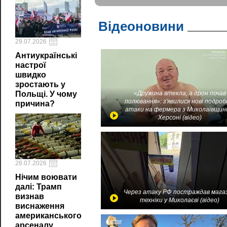
Відеоновини
29.07.2026
Антиукраїнські
настрої
швидко
зростають у
«Дружина втекла, а дрон почав
Польщі. У чому
полювання»: з'явилися нові подроб
причина?
атаки на фермера з Миколаївщин
Херсоні (відео)
28.07.2026
Нічим воювати
далі: Трамп
Через атаку РФ постраждав мага
визнав
техніки у Миколаєві (відео)
виснаження
американського
арсеналу