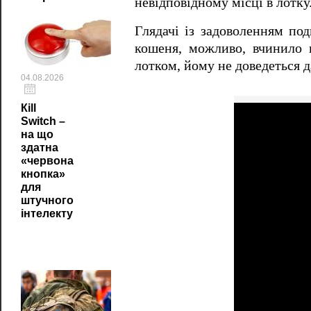
невідповідному місці в лотку
Глядачі із задоволенням под
кошеня, можливо, вчинило 
лотком, йому не доведеться д
04.08.2026
Кill
Switch –
на що
здатна
«червона
кнопка»
для
штучного
інтелекту