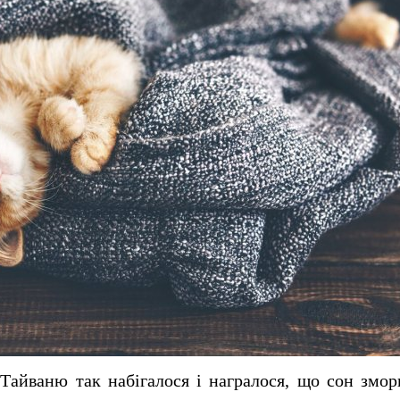
Тайваню так набігалося і награлося, що сон змор