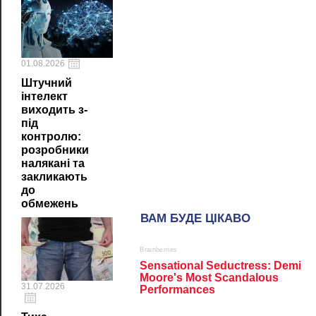
01.08.2026
Штучний
інтелект
виходить з-
під
контролю:
розробники
налякані та
закликають
до
обмежень
31.07.2026