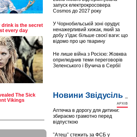
запуск електрокросовера
Cosmos до 2027 року
У Чорнобильській зоні орудує
ненажерливий хижак, який за
добу з’їдає більше своєї ваги: що
відомо про цю тварину
Не лише війна з Росією: Жовква
оприлюднив теми переговорів
Зеленського і Вучича в Сербії
Новини Звідусіль
АРХІВ
Аптечка в дорогу для дитини:
збираємо грамотно перед
відпусткою
"Атеш" стежить за ФСБ у