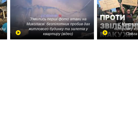
З'явились перші фото атаки на
Миколаєві: безпілотник пробив дах
У Миколаєв
идці
житлового будинку та залетів у
підтримку ко
квартиру (відео)
Олега 