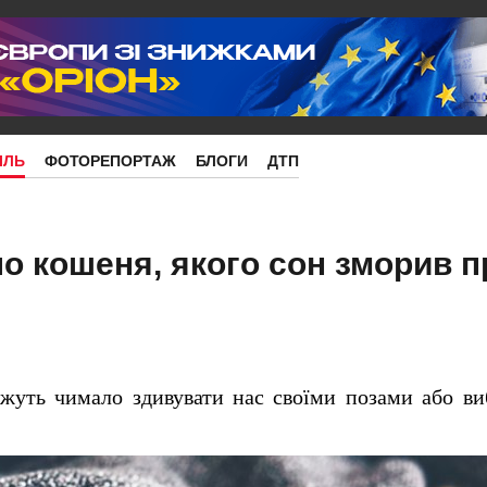
ІЛЬ
ФОТОРЕПОРТАЖ
БЛОГИ
ДТП
о кошеня, якого сон зморив п
ожуть чимало здивувати нас своїми позами або в