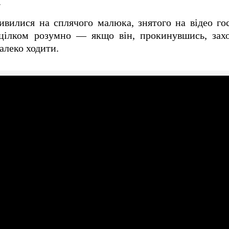
.
ивилися на сплячого малюка, знятого на відео го
цілком розумно — якщо він, прокинувшись, захо
алеко ходити.