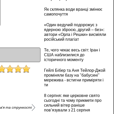
Як склянка води вранці змінює
самопочуття
«Один ведучий подорожує з
ядерною зброєю, другий – без»:
автори «Орла і Решки» висміяли
російський плагіат
Те, чого чекає весь світ: Іран і
США наблизилися до
історичного моменту
Гейлі Бібер та Аня Тейлор-Джой
проміняли базу на "бабусині"
мережива - встигни приміряти і
ти
8 серпня: яке церковне свято
сьогодні та чому прикмети про
сильний вітер раніше
в'я та стрункості
пов’язували з 21 серпня