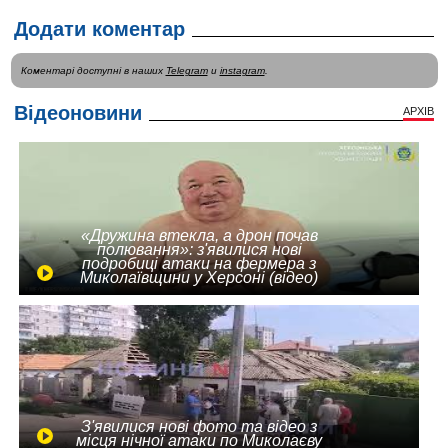
Додати коментар
Коментарі доступні в наших
Telegram
и
instagram
.
Відеоновини
АРХІВ
«Дружина втекла, а дрон почав
полювання»: з'явилися нові
подробиці атаки на фермера з
Миколаївщини у Херсоні (відео)
З'явилися нові фото та відео з
місця нічної атаки по Миколаєву