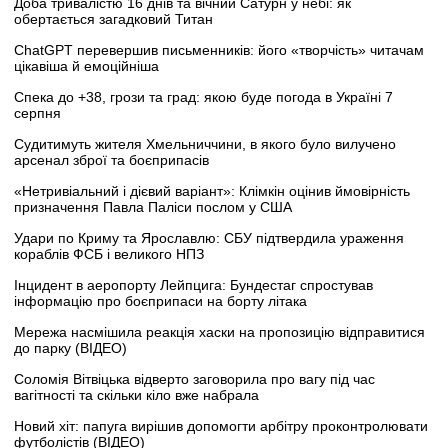
Доба тривалістю 16 днів та вічний Сатурн у небі: як
обертається загадковий Титан
ChatGPT перевершив письменників: його «творчість» читачам
цікавіша й емоційніша
Спека до +38, грози та град: якою буде погода в Україні 7
серпня
Судитимуть жителя Хмельниччини, в якого було вилучено
арсенал зброї та боєприпасів
«Нетривіальний і дієвий варіант»: Клімкін оцінив ймовірність
призначення Павла Паліси послом у США
Удари по Криму та Ярославлю: СБУ підтвердила ураження
кораблів ФСБ і великого НПЗ
Інцидент в аеропорту Лейпцига: Бундестаг спростував
інформацію про боєприпаси на борту літака
Мережа насмішила реакція хаски на пропозицію відправитися
до парку (ВІДЕО)
Соломія Вітвіцька відверто заговорила про вагу під час
вагітності та скільки кіло вже набрала
Новий хіт: папуга вирішив допомогти арбітру проконтролювати
футболістів (ВІДЕО)