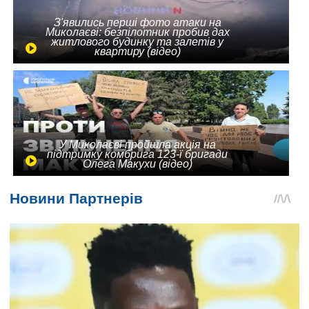
З'явились перші фото атаки на
Миколаєві: безпілотник пробив дах
житлового будинку та залетів у
квартиру (відео)
У Миколаєві пройшла акція на
підтримку комбрига 123-ї бригади
Олега Макухи (відео)