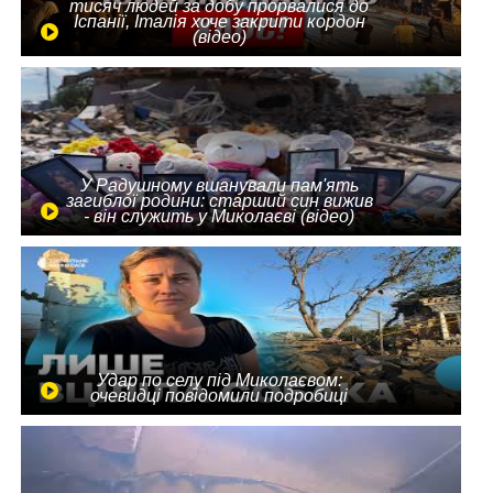
тисяч людей за добу прорвалися до
Іспанії, Італія хоче закрити кордон
(відео)
У Радушному вшанували пам'ять
загиблої родини: старший син вижив
- він служить у Миколаєві (відео)
Удар по селу під Миколаєвом:
очевидці повідомили подробиці