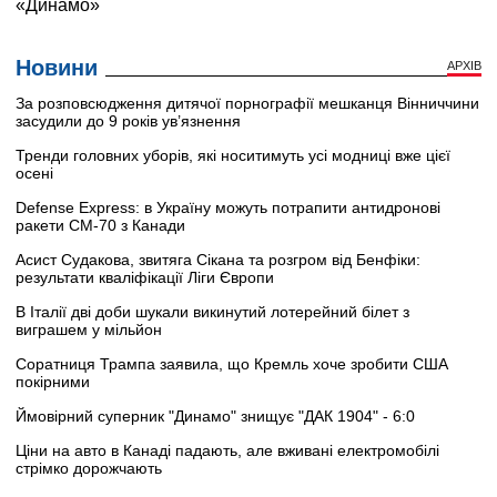
Новини
АРХІВ
За розповсюдження дитячої порнографії мешканця Вінниччини
засудили до 9 років ув’язнення
Тренди головних уборів, які носитимуть усі модниці вже цієї
осені
Defense Express: в Україну можуть потрапити антидронові
ракети CM-70 з Канади
Асист Судакова, звитяга Сікана та розгром від Бенфіки:
результати кваліфікації Ліги Європи
В Італії дві доби шукали викинутий лотерейний білет з
виграшем у мільйон
Соратниця Трампа заявила, що Кремль хоче зробити США
покірними
Ймовірний суперник "Динамо" знищує "ДАК 1904" - 6:0
Ціни на авто в Канаді падають, але вживані електромобілі
стрімко дорожчають