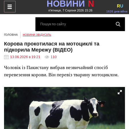
НОВИНИ
N
R
U
п'ятниця, 7 Серпня 2026 15:26
1626 днів війни
ГОЛОВНА
НОВИНИ ЗВІДУСІЛЬ
Корова прокотилася на мотоциклі та
підкорила Мережу (ВІДЕО)
13.06.2026 в 19:21
110
Чоловік із Пакистану вибрав незвичайний спосіб
перевезення корови. Він перевіз тварину мотоциклом.