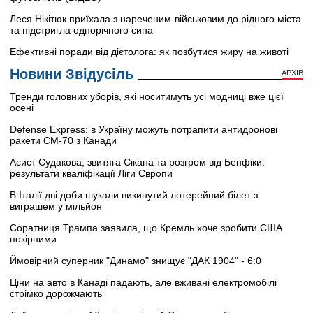
Леся Нікітюк приїхала з нареченим-військовим до рідного міста
та підстригла однорічного сина
Ефективні поради від дієтолога: як позбутися жиру на животі
Новини Звідусіль
АРХІВ
Тренди головних уборів, які носитимуть усі модниці вже цієї
осені
Defense Express: в Україну можуть потрапити антидронові
ракети CM-70 з Канади
Асист Судакова, звитяга Сікана та розгром від Бенфіки:
результати кваліфікації Ліги Європи
В Італії дві доби шукали викинутий лотерейний білет з
виграшем у мільйон
Соратниця Трампа заявила, що Кремль хоче зробити США
покірними
Ймовірний суперник "Динамо" знищує "ДАК 1904" - 6:0
Ціни на авто в Канаді падають, але вживані електромобілі
стрімко дорожчають