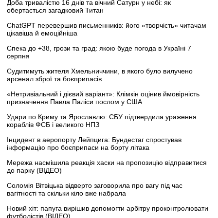
Доба тривалістю 16 днів та вічний Сатурн у небі: як
обертається загадковий Титан
ChatGPT перевершив письменників: його «творчість» читачам
цікавіша й емоційніша
Спека до +38, грози та град: якою буде погода в Україні 7
серпня
Судитимуть жителя Хмельниччини, в якого було вилучено
арсенал зброї та боєприпасів
«Нетривіальний і дієвий варіант»: Клімкін оцінив ймовірність
призначення Павла Паліси послом у США
Удари по Криму та Ярославлю: СБУ підтвердила ураження
кораблів ФСБ і великого НПЗ
Інцидент в аеропорту Лейпцига: Бундестаг спростував
інформацію про боєприпаси на борту літака
Мережа насмішила реакція хаски на пропозицію відправитися
до парку (ВІДЕО)
Соломія Вітвіцька відверто заговорила про вагу під час
вагітності та скільки кіло вже набрала
Новий хіт: папуга вирішив допомогти арбітру проконтролювати
футболістів (ВІДЕО)