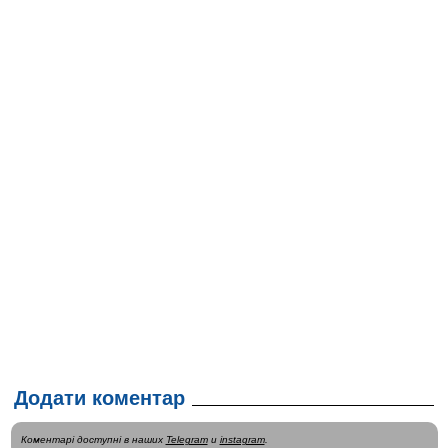
Додати коментар
Коментарі доступні в наших
Telegram
и
instagram
.