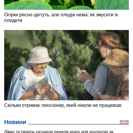
Новини
АРХІВ
Ліван та Ізраїль узгодили перелік країн для контролю за