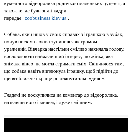
кумедного відеоролика родичкою маленьких цуценят, а
також те, де були зняті кадри,
передає
zoobusiness.kiev.ua
.
Собака, який йшов у своїх справах з іграшкою в зубах,
почув писк малюків і зупинився як громом
уражений. Вівчарка настільки сміливо нахиляла голову,
висловлюючи найжвавіший інтерес, що жінка, яка
знімала відео, не могла стримати сміх. Скінчилося тим,
що собака навіть виплюнула іграшку, щоб підійти до
щенят ближче і краще розглянути таке «диво».
Глядачі не поскупилися на коментар до відеоролика,
назвавши його і милим, і дуже смішним.