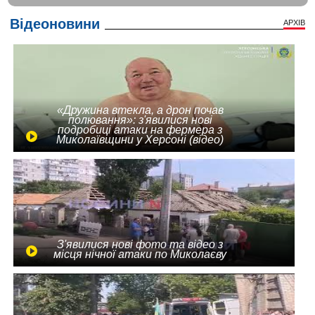
Відеоновини
АРХІВ
«Дружина втекла, а дрон почав
полювання»: з'явилися нові
подробиці атаки на фермера з
Миколаївщини у Херсоні (відео)
З'явилися нові фото та відео з
місця нічної атаки по Миколаєву