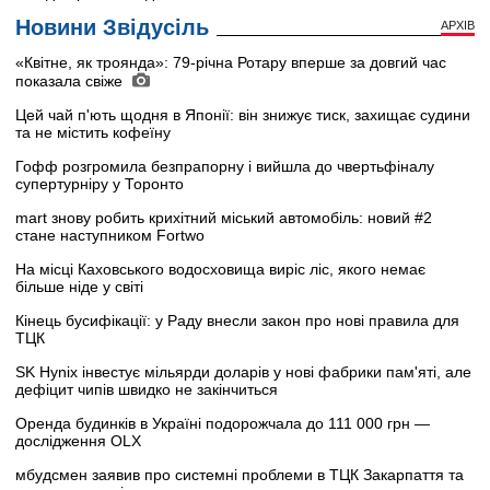
Новини Звідусіль
АРХІВ
«Квітне, як троянда»: 79-річна Ротару вперше за довгий час
показала свіже
Цей чай п'ють щодня в Японії: він знижує тиск, захищає судини
та не містить кофеїну
Гофф розгромила безпрапорну і вийшла до чвертьфіналу
супертурніру у Торонто
mart знову робить крихітний міський автомобіль: новий #2
стане наступником Fortwo
На місці Каховського водосховища виріс ліс, якого немає
більше ніде у світі
Кінець бусифікації: у Раду внесли закон про нові правила для
ТЦК
SK Hynix інвестує мільярди доларів у нові фабрики пам'яті, але
дефіцит чипів швидко не закінчиться
Оренда будинків в Україні подорожчала до 111 000 грн —
дослідження OLX
мбудсмен заявив про системні проблеми в ТЦК Закарпаття та