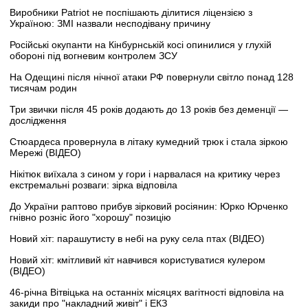
Виробники Patriot не поспішають ділитися ліцензією з
Україною: ЗМІ назвали несподівану причину
Російські окупанти на Кінбурнській косі опинилися у глухій
обороні під вогневим контролем ЗСУ
На Одещині після нічної атаки РФ повернули світло понад 128
тисячам родин
Три звички після 45 років додають до 13 років без деменції —
дослідження
Стюардеса провернула в літаку кумедний трюк і стала зіркою
Мережі (ВІДЕО)
Нікітюк виїхала з сином у гори і нарвалася на критику через
екстремальні розваги: зірка відповіла
До України раптово прибув зірковий росіянин: Юрко Юрченко
гнівно розніс його "хорошу" позицію
Новий хіт: парашутисту в небі на руку села птах (ВІДЕО)
Новий хіт: кмітливий кіт навчився користуватися кулером
(ВІДЕО)
46-річна Вітвіцька на останніх місяцях вагітності відповіла на
закиди про "накладний живіт" і ЕКЗ