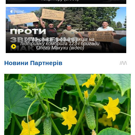
У Миколаєві пройшла акція на
підтримку комбрига 123-ї бригади
Олега Макухи (відео)