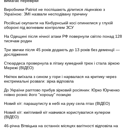
вимагає перевірки
Виробники Patriot не поспішають ділитися ліцензією з
Україною: ЗМІ назвали несподівану причину
Російські окупанти на Кінбурнській косі опинилися у глухій
обороні під вогневим контролем ЗСУ
На Одещині після нічної атаки РФ повернули світло понад 128
тисячам родин
Три звички після 45 років додають до 13 років без деменції —
дослідження
Стюардеса провернула в літаку кумедний трюк і стала зіркою
Мережі (ВІДЕО)
Нікітюк виїхала з сином у гори і нарвалася на критику через
екстремальні розваги: зірка відповіла
До України раптово прибув зірковий росіянин: Юрко Юрченко
гнівно розніс його "хорошу" позицію
Новий хіт: парашутисту в небі на руку села птах (ВІДЕО)
Новий хіт: кмітливий кіт навчився користуватися кулером
(ВІДЕО)
46-річна Вітвіцька на останніх місяцях вагітності відповіла на