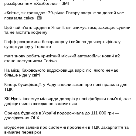
роззброєнням «Хезболли» - ЗМІ
«Квітне, як троянда»: 79-річна Ротару вперше за довгий час
показала свіже
Цей чай п'ють щодня в Японії: він знижує тиск, захищає судини
та не містить кофеїну
Гофф розгромила безпрапорну і вийшла до чвертьфіналу
супертурніру у Торонто
mart знову робить крихітний міський автомобіль: новий #2
стане наступником Fortwo
На місці Каховського водосховища виріс ліс, якого немає
більше ніде у світі
Кінець бусифікації: у Раду внесли закон про нові правила для
ТЦК
SK Hynix інвестує мільярди доларів у нові фабрики пам'яті, але
дефіцит чипів швидко не закінчиться
Оренда будинків в Україні подорожчала до 111 000 грн —
дослідження OLX
мбудсмен заявив про системні проблеми в ТЦК Закарпаття та
вимагає перевірки