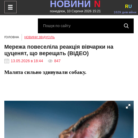
НОВИНИ
N
R
U
понеділок, 10 Серпня 2026 15:21
1629 днів війни
ГОЛОВНА
НОВИНИ ЗВІДУСІЛЬ
Мережа повеселіла реакція вівчарки на
цуценят, що верещать (ВІДЕО)
13.05.2026 в 18:44
847
Малята сильно здивували собаку.