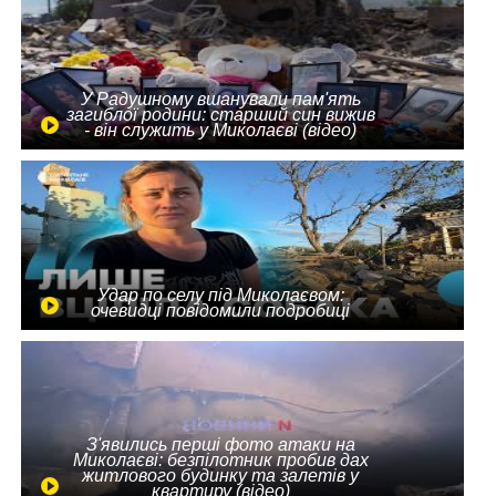
У Радушному вшанували пам'ять
загиблої родини: старший син вижив
- він служить у Миколаєві (відео)
Удар по селу під Миколаєвом:
очевидці повідомили подробиці
З'явились перші фото атаки на
Миколаєві: безпілотник пробив дах
житлового будинку та залетів у
квартиру (відео)