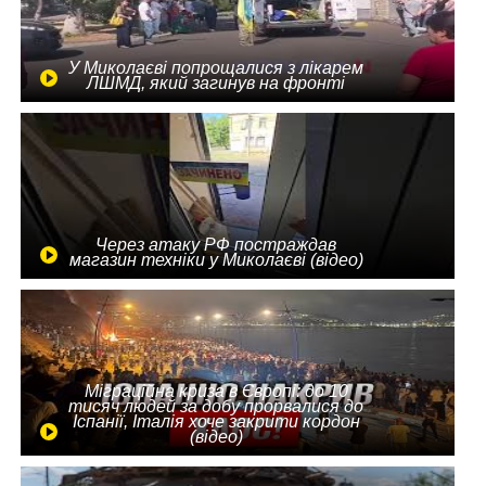
У Миколаєві попрощалися з лікарем
ЛШМД, який загинув на фронті
Через атаку РФ постраждав
магазин техніки у Миколаєві (відео)
Міграційна криза в Європі: до 10
тисяч людей за добу прорвалися до
Іспанії, Італія хоче закрити кордон
(відео)