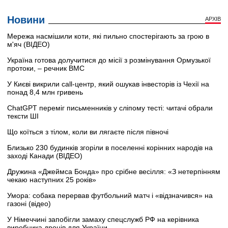
Новини
АРХІВ
Мережа насмішили коти, які пильно спостерігають за грою в
м'яч (ВІДЕО)
Україна готова долучитися до місії з розмінування Ормузької
протоки, – речник ВМС
У Києві викрили call-центр, який ошукав інвесторів із Чехії на
понад 8,4 млн гривень
ChatGPT переміг письменників у сліпому тесті: читачі обрали
тексти ШІ
Що коїться з тілом, коли ви лягаєте після півночі
Близько 230 будинків згоріли в поселенні корінних народів на
заході Канади (ВІДЕО)
Дружина «Джеймса Бонда» про срібне весілля: «З нетерпінням
чекаю наступних 25 років»
Умора: собака перервав футбольний матч і «відзначився» на
газоні (відео)
У Німеччині запобігли замаху спецслужб РФ на керівника
виробника дронів для України