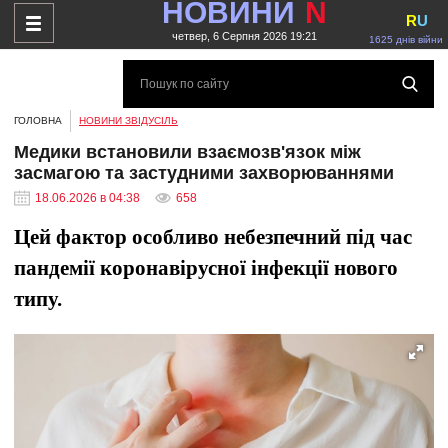
НОВИНИ
N
R
U
четвер, 6 Серпня 2026 19:21
1625 днів війни
ГОЛОВНА
НОВИНИ ЗВІДУСІЛЬ
Медики встановили взаємозв'язок між
засмагою та застудними захворюваннями
18.06.2026 в 04:38
658
Цей фактор особливо небезпечний під час
пандемії коронавірусної інфекції нового
типу.