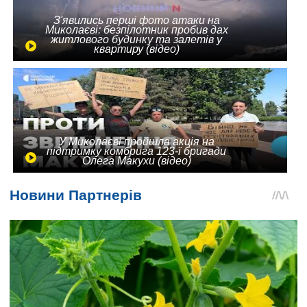
З'явились перші фото атаки на
Миколаєві: безпілотник пробив дах
житлового будинку та залетів у
квартиру (відео)
У Миколаєві пройшла акція на
підтримку комбрига 123-ї бригади
Олега Макухи (відео)