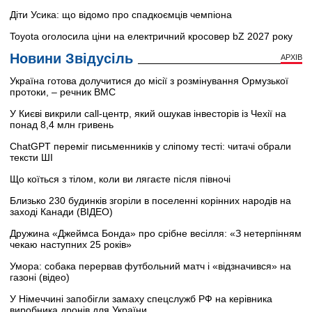
Діти Усика: що відомо про спадкоємців чемпіона
Toyota оголосила ціни на електричний кросовер bZ 2027 року
Новини Звідусіль
АРХІВ
Україна готова долучитися до місії з розмінування Ормузької
протоки, – речник ВМС
У Києві викрили call-центр, який ошукав інвесторів із Чехії на
понад 8,4 млн гривень
ChatGPT переміг письменників у сліпому тесті: читачі обрали
тексти ШІ
Що коїться з тілом, коли ви лягаєте після півночі
Близько 230 будинків згоріли в поселенні корінних народів на
заході Канади (ВІДЕО)
Дружина «Джеймса Бонда» про срібне весілля: «З нетерпінням
чекаю наступних 25 років»
Умора: собака перервав футбольний матч і «відзначився» на
газоні (відео)
У Німеччині запобігли замаху спецслужб РФ на керівника
виробника дронів для України