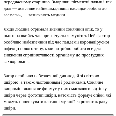
передчасному старінню. Зморшки, пігментні плями і так
далі — ось лише найнешкідливіші наслідки любові до
засмаги», — зазначають медики.
Якщо людина отримала значний сонячний опік, то у
нього на якийсь час пригнічується імунітет. Цей фактор
особливо небезпечний під час пандемії коронавірусної
інфекції нового типу, коли потрібно робити все для
зниження сприйнятливості організму до простудних
захворювань.
Загар особливо небезпечний для людей зі світлою
шкірою, а також ластовинням і родимками. Сонячне
випромінювання не формує у них смаглявого відтінку
шкіри через фототип шкіри, натомість формує опіки, які
можуть провокувати клітинні мутації та розвиток раку
шкіри.