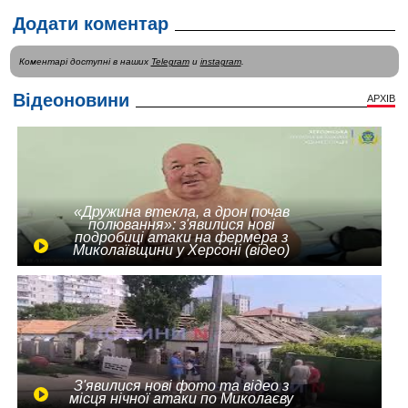
Додати коментар
Коментарі доступні в наших
Telegram
и
instagram
.
Відеоновини
АРХІВ
«Дружина втекла, а дрон почав
полювання»: з'явилися нові
подробиці атаки на фермера з
Миколаївщини у Херсоні (відео)
З'явилися нові фото та відео з
місця нічної атаки по Миколаєву