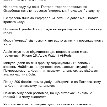
Не пийте соду від печії. Гастроентеролог пояснив, як
бікарбонат натрію провокує "смертельний рикошет" у шлунку
Ексгравець Динамо Раффаел: «Блохін не давав мені багато
ігрового часу»
Прототип Hyundai Tucson ледь не згорів під час випробувань у
горах
Мозок “оживає” від новизни: що варто змінити у повсякденному
житті
Apple готує нове підвищення цін: подорожчання може
торкнутися iPhone 18, Apple Watch і AirPods
Минулої доби на лінії фронту зафіксували 216 бойових
зіткнень. Найбільш напруженою залишається ситуація на
Покровському та Костянтинівському напрямках, де відбулася
значна частина боїв.
Понад 200 боєзіткнень за добу: найгарячіше на Покровському
та Костянтинівському напрямках
Памела Андерсон розповіла, на що витрачає найбільше
грошей і на чому економить
Чи корисно їсти сир щодня: дієтологи пояснили нюанси