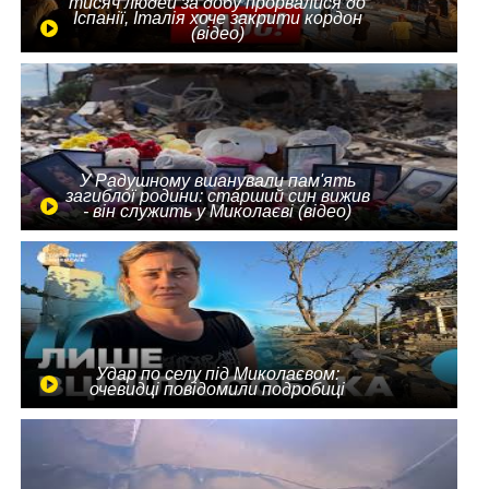
тисяч людей за добу прорвалися до
Іспанії, Італія хоче закрити кордон
(відео)
У Радушному вшанували пам'ять
загиблої родини: старший син вижив
- він служить у Миколаєві (відео)
Удар по селу під Миколаєвом:
очевидці повідомили подробиці