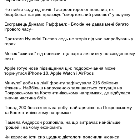
Не пийте соду від печії. Гастроентеролог пояснив, як
бікарбонат натрію провокує "смертельний рикошет" у шлунку
Ексгравець Динамо Раффаел: «Блохін не давав мені багато
ігрового часу»
Прототип Hyundai Tucson ледь не згорів під час випробувань у
горах
Мозок “оживає” від новизни: що варто змінити у повсякденному
житті
Apple готує нове підвищення цін: подорожчання може
торкнутися iPhone 18, Apple Watch і AirPods
Минулої доби на лінії фронту зафіксували 216 бойових
зіткнень. Найбільш напруженою залишається ситуація на
Покровському та Костянтинівському напрямках, де відбулася
значна частина боїв.
Понад 200 боєзіткнень за добу: найгарячіше на Покровському
та Костянтинівському напрямках
Памела Андерсон розповіла, на що витрачає найбільше
грошей і на чому економить
Чи корисно їсти сир щодня: дієтологи пояснили нюанси