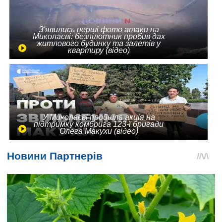
З'явились перші фото атаки на
Миколаєві: безпілотник пробив дах
житлового будинку та залетів у
квартиру (відео)
У Миколаєві пройшла акція на
підтримку комбрига 123-ї бригади
Олега Макухи (відео)