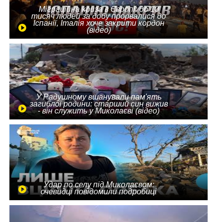
Міграційна криза в Європі: до 10
тисяч людей за добу прорвалися до
Іспанії, Італія хоче закрити кордон
(відео)
У Радушному вшанували пам'ять
загиблої родини: старший син вижив
- він служить у Миколаєві (відео)
Удар по селу під Миколаєвом:
очевидці повідомили подробиці