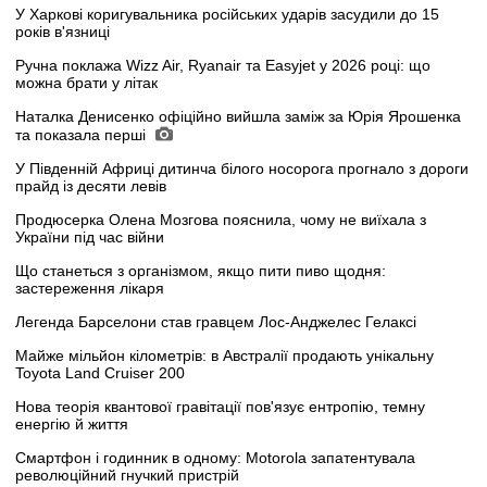
У Харкові коригувальника російських ударів засудили до 15
років в'язниці
Ручна поклажа Wizz Air, Ryanair та Easyjet у 2026 році: що
можна брати у літак
Наталка Денисенко офіційно вийшла заміж за Юрія Ярошенка
та показала перші
У Південній Африці дитинча білого носорога прогнало з дороги
прайд із десяти левів
Продюсерка Олена Мозгова пояснила, чому не виїхала з
України під час війни
Що станеться з організмом, якщо пити пиво щодня:
застереження лікаря
Легенда Барселони став гравцем Лос-Анджелес Гелаксі
Майже мільйон кілометрів: в Австралії продають унікальну
Toyota Land Cruiser 200
Нова теорія квантової гравітації пов'язує ентропію, темну
енергію й життя
Смартфон і годинник в одному: Motorola запатентувала
революційний гнучкий пристрій