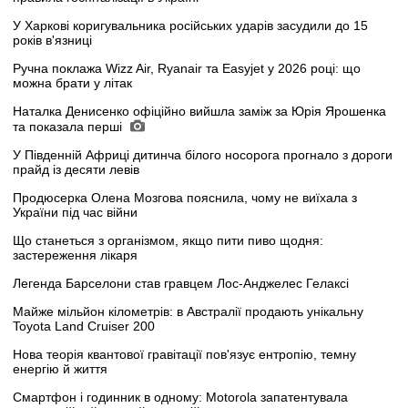
У Харкові коригувальника російських ударів засудили до 15
років в'язниці
Ручна поклажа Wizz Air, Ryanair та Easyjet у 2026 році: що
можна брати у літак
Наталка Денисенко офіційно вийшла заміж за Юрія Ярошенка
та показала перші
У Південній Африці дитинча білого носорога прогнало з дороги
прайд із десяти левів
Продюсерка Олена Мозгова пояснила, чому не виїхала з
України під час війни
Що станеться з організмом, якщо пити пиво щодня:
застереження лікаря
Легенда Барселони став гравцем Лос-Анджелес Гелаксі
Майже мільйон кілометрів: в Австралії продають унікальну
Toyota Land Cruiser 200
Нова теорія квантової гравітації пов'язує ентропію, темну
енергію й життя
Смартфон і годинник в одному: Motorola запатентувала