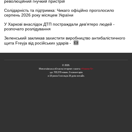
революційний гнучкий пристрій
Солідарність та підтримка: Чикаго офіційно проголосило
серпень 2026 року місяцем України
У Харкові внаслідок ДТП постраждали дев’ятеро людей -
розпочато розлідування
Зеленський закликав захистити виробництво антибалістичного
щита Freyja від російських ударів -
© 2026.
Миколаївська обласна інтернет-газета
«Новини N»
це: 705,579 новин, 0 коментарів
и 19 років 5 місяців 26 днів онлайн.