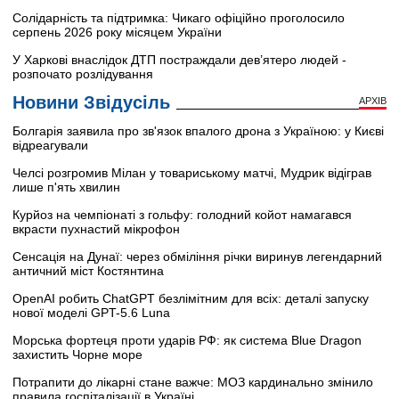
Солідарність та підтримка: Чикаго офіційно проголосило
серпень 2026 року місяцем України
У Харкові внаслідок ДТП постраждали дев’ятеро людей -
розпочато розлідування
Новини Звідусіль
АРХІВ
Болгарія заявила про зв'язок впалого дрона з Україною: у Києві
відреагували
Челсі розгромив Мілан у товариському матчі, Мудрик відіграв
лише п'ять хвилин
Курйоз на чемпіонаті з гольфу: голодний койот намагався
вкрасти пухнастий мікрофон
Сенсація на Дунаї: через обміління річки виринув легендарний
античний міст Костянтина
OpenAI робить ChatGPT безлімітним для всіх: деталі запуску
нової моделі GPT-5.6 Luna
Морська фортеця проти ударів РФ: як система Blue Dragon
захистить Чорне море
Потрапити до лікарні стане важче: МОЗ кардинально змінило
правила госпіталізації в Україні