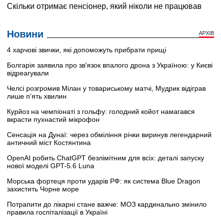
Новини
АРХІВ
4 харчові звички, які допоможуть прибрати прищі
Болгарія заявила про зв'язок впалого дрона з Україною: у Києві
відреагували
Челсі розгромив Мілан у товариському матчі, Мудрик відіграв
лише п'ять хвилин
Курйоз на чемпіонаті з гольфу: голодний койот намагався
вкрасти пухнастий мікрофон
Сенсація на Дунаї: через обміління річки виринув легендарний
античний міст Костянтина
OpenAI робить ChatGPT безлімітним для всіх: деталі запуску
нової моделі GPT-5.6 Luna
Морська фортеця проти ударів РФ: як система Blue Dragon
захистить Чорне море
Потрапити до лікарні стане важче: МОЗ кардинально змінило
правила госпіталізації в Україні