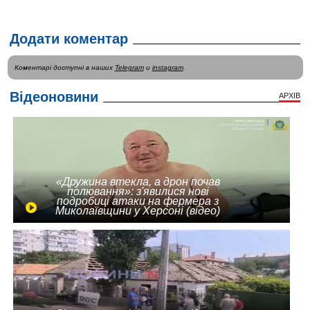
Додати коментар
Коментарі доступні в наших
Telegram
и
instagram
.
Відеоновини
АРХІВ
«Дружина втекла, а дрон почав
полювання»: з'явилися нові
подробиці атаки на фермера з
Миколаївщини у Херсоні (відео)