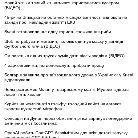
Новий хіт: кмітливий кіт навчився користуватися кулером
(ВІДЕО)
46-річна Вітвіцька на останніх місяцях вагітності відповіла на
закиди про "накладний живіт" і ЕКЗ
Вчені встановили ще одну користь споживання риби
Щоб пограбувати магазин, чоловік одягнув маску у вигляді
футбольного м'яча (ВІДЕО)
Сміливець в одних трусах зумів дати відсіч злодіям (ВІДЕО)
4 харчові звички, які допоможуть прибрати прищі
Болгарія заявила про зв'язок впалого дрона з Україною: у Києві
відреагували
Челсі розгромив Мілан у товариському матчі, Мудрик відіграв
лише п'ять хвилин
Курйоз на чемпіонаті з гольфу: голодний койот намагався
вкрасти пухнастий мікрофон
Сенсація на Дунаї: через обміління річки виринув легендарний
античний міст Костянтина
OpenAI робить ChatGPT безлімітним для всіх: деталі запуску
нової моделі GPT-5.6 Luna