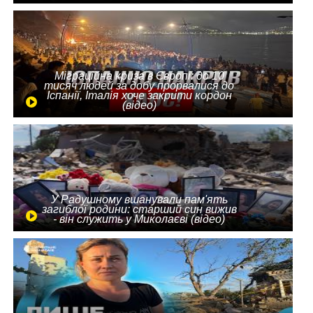
Міграційна криза в Європі: до 10
тисяч людей за добу прорвалися до
Іспанії, Італія хоче закрити кордон
(відео)
У Радушному вшанували пам'ять
загиблої родини: старший син вижив
- він служить у Миколаєві (відео)