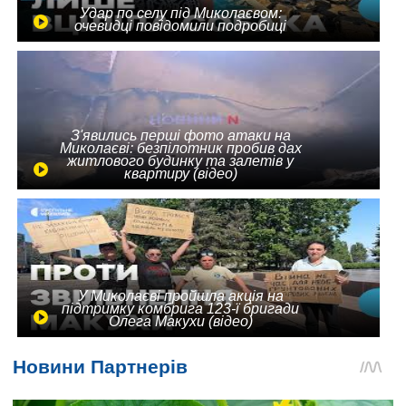
Удар по селу під Миколаєвом:
очевидці повідомили подробиці
З'явились перші фото атаки на
Миколаєві: безпілотник пробив дах
житлового будинку та залетів у
квартиру (відео)
У Миколаєві пройшла акція на
підтримку комбрига 123-ї бригади
Олега Макухи (відео)