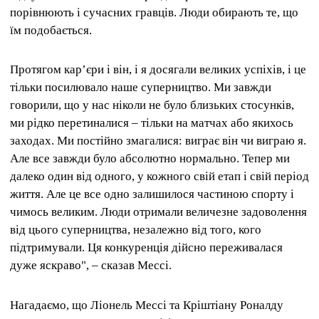
порівнюють і сучасних гравців. Люди обирають те, що
їм подобається.
Протягом кар’єри і він, і я досягали великих успіхів, і це
тільки посилювало наше суперництво. Ми завжди
говорили, що у нас ніколи не було близьких стосунків,
ми рідко перетиналися – тільки на матчах або якихось
заходах. Ми постійно змагалися: виграє він чи виграю я.
Але все завжди було абсолютно нормально. Тепер ми
далеко один від одного, у кожного свій етап і свій період
життя. Але це все одно залишилося частиною спорту і
чимось великим. Люди отримали величезне задоволення
від цього суперництва, незалежно від того, кого
підтримували. Ця конкуренція дійсно переживалася
дуже яскраво", – сказав Мессі.
Нагадаємо, що Ліонель Мессі та Кріштіану Роналду