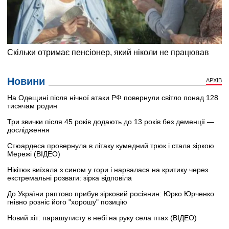
Новини
АРХІВ
На Одещині після нічної атаки РФ повернули світло понад 128
тисячам родин
Три звички після 45 років додають до 13 років без деменції —
дослідження
Стюардеса провернула в літаку кумедний трюк і стала зіркою
Мережі (ВІДЕО)
Нікітюк виїхала з сином у гори і нарвалася на критику через
екстремальні розваги: зірка відповіла
До України раптово прибув зірковий росіянин: Юрко Юрченко
гнівно розніс його "хорошу" позицію
Новий хіт: парашутисту в небі на руку села птах (ВІДЕО)