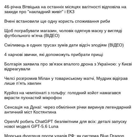
46-річна Вітвіцька на останніх місяцях вагітності відповіла на
закиди про "накладний живіт" і ЕКЗ
Вчені встановили ще одну користь споживання риби
Щоб пограбувати магазин, чоловік одягнув маску у вигляді
футбольного м'яча (ВІДЕО)
Сміливець в одних трусах зумів дати відсіч злодіям (ВІДЕО)
4 харчові звички, які допоможуть прибрати прищі
Болгарія заявила про зв'язок впалого дрона з Україною: у Києві
відреагували
Челсі розгромив Мілан у товариському матчі, Мудрик відіграв
лише п'ять хвилин
Курйоз на чемпіонаті з гольфу: голодний койот намагався
вкрасти пухнастий мікрофон
Сенсація на Дунаї: через обміління річки виринув легендарний
античний міст Костянтина
OpenAI робить ChatGPT безлімітним для всіх: деталі запуску
нової моделі GPT-5.6 Luna
Морська фортеця проти ударів РФ: як система Blue Dragon