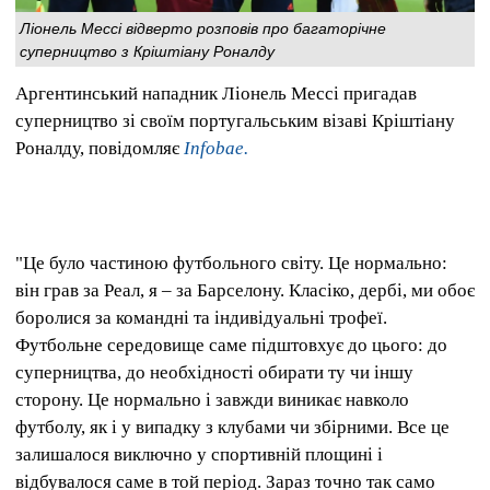
Ліонель Мессі відверто розповів про багаторічне
суперництво з Кріштіану Роналду
Аргентинський нападник Ліонель Мессі пригадав
суперництво зі своїм португальським візаві Кріштіану
Роналду, повідомляє
Infobae.
"Це було частиною футбольного світу. Це нормально:
він грав за Реал, я – за Барселону. Класіко, дербі, ми обоє
боролися за командні та індивідуальні трофеї.
Футбольне середовище саме підштовхує до цього: до
суперництва, до необхідності обирати ту чи іншу
сторону. Це нормально і завжди виникає навколо
футболу, як і у випадку з клубами чи збірними. Все це
залишалося виключно у спортивній площині і
відбувалося саме в той період. Зараз точно так само