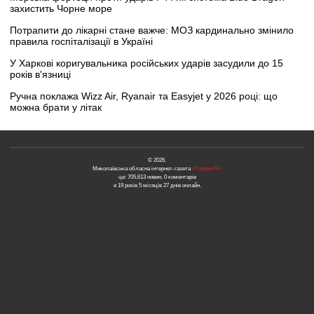
захистить Чорне море
Потрапити до лікарні стане важче: МОЗ кардинально змінило
правила госпіталізації в Україні
У Харкові коригувальника російських ударів засудили до 15
років в'язниці
Ручна поклажа Wizz Air, Ryanair та Easyjet у 2026 році: що
можна брати у літак
© 2026.
Миколаївська обласна інтернет-газета
«Новини N»
це: 705,613 новин, 0 коментарів
и 19 років 5 місяців 27 днів онлайн.