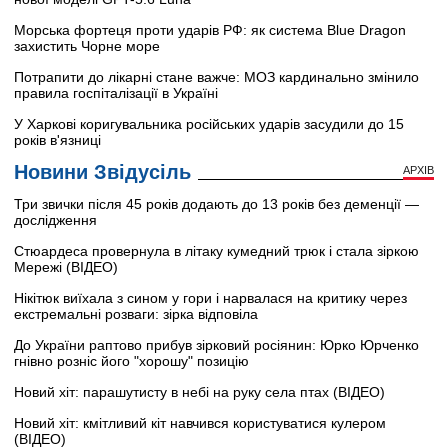
Морська фортеця проти ударів РФ: як система Blue Dragon
захистить Чорне море
Потрапити до лікарні стане важче: МОЗ кардинально змінило
правила госпіталізації в Україні
У Харкові коригувальника російських ударів засудили до 15
років в'язниці
Новини Звідусіль
АРХІВ
Три звички після 45 років додають до 13 років без деменції —
дослідження
Стюардеса провернула в літаку кумедний трюк і стала зіркою
Мережі (ВІДЕО)
Нікітюк виїхала з сином у гори і нарвалася на критику через
екстремальні розваги: зірка відповіла
До України раптово прибув зірковий росіянин: Юрко Юрченко
гнівно розніс його "хорошу" позицію
Новий хіт: парашутисту в небі на руку села птах (ВІДЕО)
Новий хіт: кмітливий кіт навчився користуватися кулером
(ВІДЕО)