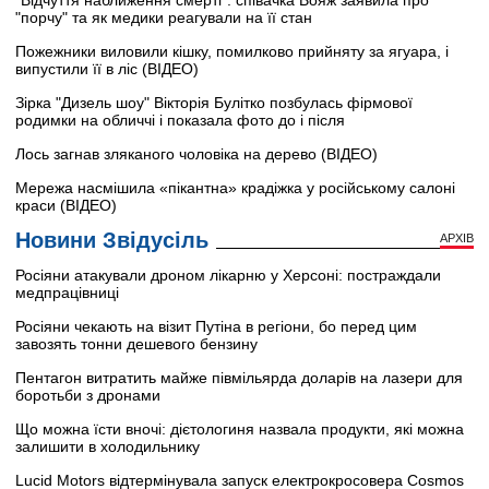
"Відчуття наближення смерті": співачка Вояж заявила про
"порчу" та як медики реагували на її стан
Пожежники виловили кішку, помилково прийняту за ягуара, і
випустили її в ліс (ВІДЕО)
Зірка "Дизель шоу" Вікторія Булітко позбулась фірмової
родимки на обличчі і показала фото до і після
Лось загнав зляканого чоловіка на дерево (ВІДЕО)
Мережа насмішила «пікантна» крадіжка у російському салоні
краси (ВІДЕО)
Новини Звідусіль
АРХІВ
Росіяни атакували дроном лікарню у Херсоні: постраждали
медпрацівниці
Росіяни чекають на візит Путіна в регіони, бо перед цим
завозять тонни дешевого бензину
Пентагон витратить майже півмільярда доларів на лазери для
боротьби з дронами
Що можна їсти вночі: дієтологиня назвала продукти, які можна
залишити в холодильнику
Lucid Motors відтермінувала запуск електрокросовера Cosmos