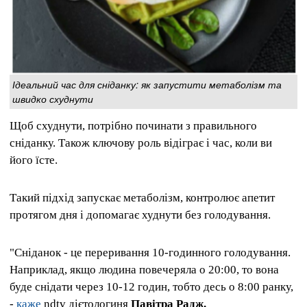
Ідеальний час для сніданку: як запустити метаболізм та
швидко схуднути
Щоб схуднути, потрібно починати з правильного
сніданку. Також ключову роль відіграє і час, коли ви
його їсте.
Такий підхід запускає метаболізм, контролює апетит
протягом дня і допомагає худнути без голодування.
"Сніданок - це переривання 10-годинного голодування.
Наприклад, якщо людина повечеряла о 20:00, то вона
буде снідати через 10-12 годин, тобто десь о 8:00 ранку,
-
каже
ndtv дієтологиня
Павітра Радж.