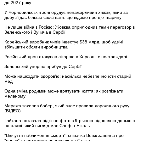
до 2027 року
У Чорнобильській зоні орудує ненажерливий хижак, який за
добу з’їдає більше своєї ваги: що відомо про цю тварину
Не лише війна з Росією: Жовква оприлюднив теми переговорів
Зеленського і Вучича в Сербії
Корейський виробник чипів інвестує $38 млрд, щоб удвічі
збільшити обсяги виробництва
Російський дрон атакував лікарню в Херсоні: є постраждалі
Зеленський уперше прибув до Сербії
Може нашкодити здоров'ю: наскільки небезпечно їсти старий
мед
Одна зміна родимки може врятувати життя: як розпізнати
меланому
Мережа захопив бобер, який знає правила дорожнього руху
(ВІДЕО)
Гайтана показала рідкісне фото з 9-річною підрослою донькою
на пляжі: який вигляд має Сапфір-Ніколь
"Відчуття наближення смерті": співачка Вояж заявила про
"порчу" та як медики реагували на її стан