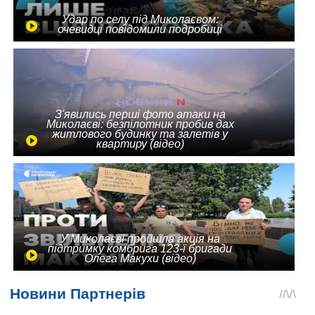
Удар по селу під Миколаєвом:
очевидці повідомили подробиці
З'явились перші фото атаки на
Миколаєві: безпілотник пробив дах
житлового будинку та залетів у
квартиру (відео)
У Миколаєві пройшла акція на
підтримку комбрига 123-ї бригади
Олега Макухи (відео)