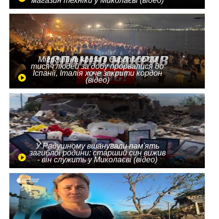
магазин техніки у Миколаєві (відео)
Міграційна криза в Європі: до 10
тисяч людей за добу прорвалися до
Іспанії, Італія хоче закрити кордон
(відео)
У Радушному вшанували пам'ять
загиблої родини: старший син вижив
- він служить у Миколаєві (відео)