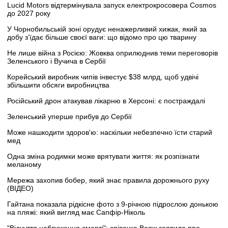
Lucid Motors відтермінувала запуск електрокросовера Cosmos
до 2027 року
У Чорнобильській зоні орудує ненажерливий хижак, який за
добу з’їдає більше своєї ваги: що відомо про цю тварину
Не лише війна з Росією: Жовква оприлюднив теми переговорів
Зеленського і Вучича в Сербії
Корейський виробник чипів інвестує $38 млрд, щоб удвічі
збільшити обсяги виробництва
Російський дрон атакував лікарню в Херсоні: є постраждалі
Зеленський уперше прибув до Сербії
Може нашкодити здоров'ю: наскільки небезпечно їсти старий
мед
Одна зміна родимки може врятувати життя: як розпізнати
меланому
Мережа захопив бобер, який знає правила дорожнього руху
(ВІДЕО)
Гайтана показала рідкісне фото з 9-річною підрослою донькою
на пляжі: який вигляд має Сапфір-Ніколь