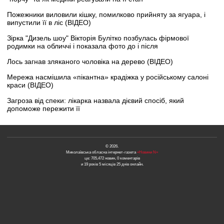
Пожежники виловили кішку, помилково прийняту за ягуара, і
випустили її в ліс (ВІДЕО)
Зірка "Дизель шоу" Вікторія Булітко позбулась фірмової
родимки на обличчі і показала фото до і після
Лось загнав зляканого чоловіка на дерево (ВІДЕО)
Мережа насмішила «пікантна» крадіжка у російському салоні
краси (ВІДЕО)
Загроза від спеки: лікарка назвала дієвий спосіб, який
допоможе пережити її
© 2026.
Миколаївська обласна інтернет-газета
«Новини N»
це: 705,472 новин, 0 коментарів
и 19 років 5 місяців 25 днів онлайн.