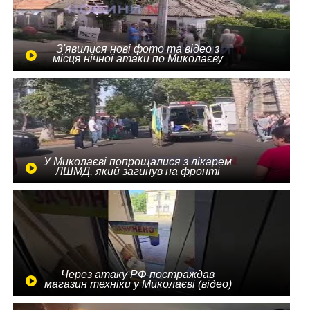
З'явилися нові фото та відео з
місця нічної атаки по Миколаєву
У Миколаєві попрощалися з лікарем
ЛШМД, який загинув на фронті
Через атаку РФ постраждав
магазин техніки у Миколаєві (відео)