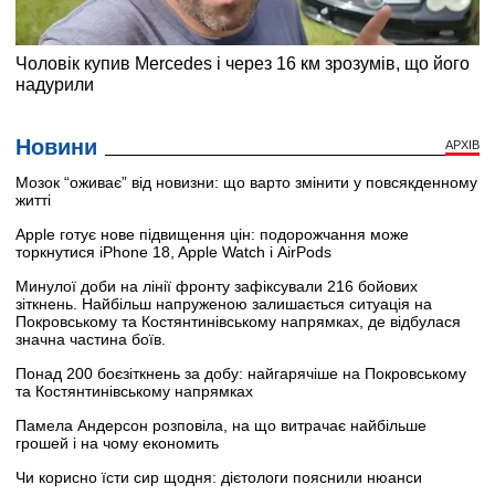
Новини
АРХІВ
Мозок “оживає” від новизни: що варто змінити у повсякденному
житті
Apple готує нове підвищення цін: подорожчання може
торкнутися iPhone 18, Apple Watch і AirPods
Минулої доби на лінії фронту зафіксували 216 бойових
зіткнень. Найбільш напруженою залишається ситуація на
Покровському та Костянтинівському напрямках, де відбулася
значна частина боїв.
Понад 200 боєзіткнень за добу: найгарячіше на Покровському
та Костянтинівському напрямках
Памела Андерсон розповіла, на що витрачає найбільше
грошей і на чому економить
Чи корисно їсти сир щодня: дієтологи пояснили нюанси