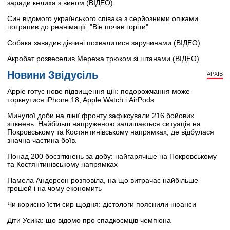
заради келиха з вином (ВІДЕО)
Син відомого українського співака з серйозними опіками
потрапив до реанімації: "Він почав горіти"
Собака завадив дівчині похвалитися заручинами (ВІДЕО)
Акробат розвеселив Мережа трюком зі штанами (ВІДЕО)
Новини Звідусіль
АРХІВ
Apple готує нове підвищення цін: подорожчання може
торкнутися iPhone 18, Apple Watch і AirPods
Минулої доби на лінії фронту зафіксували 216 бойових
зіткнень. Найбільш напруженою залишається ситуація на
Покровському та Костянтинівському напрямках, де відбулася
значна частина боїв.
Понад 200 боєзіткнень за добу: найгарячіше на Покровському
та Костянтинівському напрямках
Памела Андерсон розповіла, на що витрачає найбільше
грошей і на чому економить
Чи корисно їсти сир щодня: дієтологи пояснили нюанси
Діти Усика: що відомо про спадкоємців чемпіона