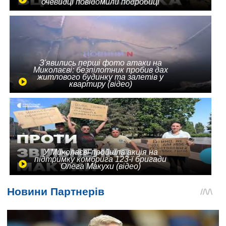
очевидці повідомили подробиці
З'явились перші фото атаки на
Миколаєві: безпілотник пробив дах
житлового будинку та залетів у
квартиру (відео)
У Миколаєві пройшла акція на
підтримку комбрига 123-ї бригади
Олега Макухи (відео)