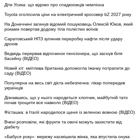
Діти Усика: що відомо про спадкоємців чемпіона
Toyota оголосила ціни на електричний кросовер bZ 2027 року
На Донеччині загинув відомий пошуковець Олексій Юков, який
роками повертав додому тіла полеглих воїнів
Саратовський НПЗ зупинив переробку нафти після удару
дронів
Ведмідь перервав відпочинок пенсіонера, що заснув біля
басейну (ВІДЕО)
Новий хіт: кмітлива британка допомогла їжачку потрапити до
саду (ВІДЕО)
Популярна на весь світ дієта небезпечна: лікар попередив
українців
Дізнавшись, що у нього народиться хлопчик, майбутній тато
почав трощити все навколо (ВІДЕО)
Фісташка: в Італії народилося щеня із зеленою вовною (ВІДЕО)
Вчені розповіли, які фрукти та овочі можуть захистити від
діабету
«Бабуся року»: мережу насмішила жінка, яка впустила онука