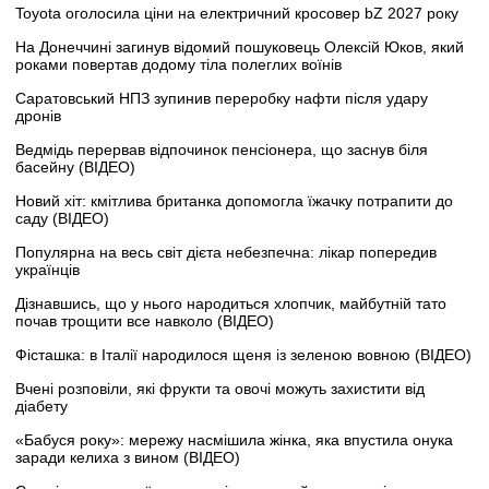
Toyota оголосила ціни на електричний кросовер bZ 2027 року
На Донеччині загинув відомий пошуковець Олексій Юков, який
роками повертав додому тіла полеглих воїнів
Саратовський НПЗ зупинив переробку нафти після удару
дронів
Ведмідь перервав відпочинок пенсіонера, що заснув біля
басейну (ВІДЕО)
Новий хіт: кмітлива британка допомогла їжачку потрапити до
саду (ВІДЕО)
Популярна на весь світ дієта небезпечна: лікар попередив
українців
Дізнавшись, що у нього народиться хлопчик, майбутній тато
почав трощити все навколо (ВІДЕО)
Фісташка: в Італії народилося щеня із зеленою вовною (ВІДЕО)
Вчені розповіли, які фрукти та овочі можуть захистити від
діабету
«Бабуся року»: мережу насмішила жінка, яка впустила онука
заради келиха з вином (ВІДЕО)