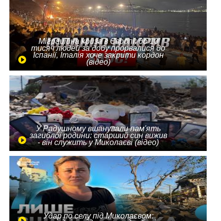
Міграційна криза в Європі: до 10
тисяч людей за добу прорвалися до
Іспанії, Італія хоче закрити кордон
(відео)
У Радушному вшанували пам'ять
загиблої родини: старший син вижив
- він служить у Миколаєві (відео)
Удар по селу під Миколаєвом: