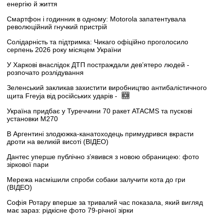
енергію й життя
Смартфон і годинник в одному: Motorola запатентувала
революційний гнучкий пристрій
Солідарність та підтримка: Чикаго офіційно проголосило
серпень 2026 року місяцем України
У Харкові внаслідок ДТП постраждали дев’ятеро людей -
розпочато розлідування
Зеленський закликав захистити виробництво антибалістичного
щита Freyja від російських ударів -
Україна придбає у Туреччини 70 ракет ATACMS та пускові
установки M270
В Аргентині злодюжка-канатоходець примудрився вкрасти
дроти на великій висоті (ВІДЕО)
Дантес уперше публічно з’явився з новою обраницею: фото
зіркової пари
Мережа насмішили спроби собаки залучити кота до гри
(ВІДЕО)
Софія Ротару вперше за тривалий час показала, який вигляд
має зараз: рідкісне фото 79-річної зірки