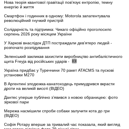
Нова теорія квантової гравітації пов'язує ентропію, темну
енергію й життя
Смартфон і годинник в одному: Motorola запатентувала
революційний гнучкий пристрій
Солідарність та підтримка: Чикаго офіційно проголосило
серпень 2026 року місяцем України
У Харкові внаслідок ДТП постраждали дев’ятеро людей -
розпочато розлідування
Зеленський закликав захистити виробництво антибалістичного
щита Freyja від російських ударів -
Україна придбає у Туреччини 70 ракет ATACMS та пускові
установки M270
В Аргентині злодюжка-канатоходець примудрився вкрасти
дроти на великій висоті (ВІДЕО)
Дантес уперше публічно з’явився з новою обраницею: фото
зіркової пари
Мережа насмішили спроби собаки залучити кота до гри
(ВІДЕО)
Софія Ротару вперше за тривалий час показала, який вигляд