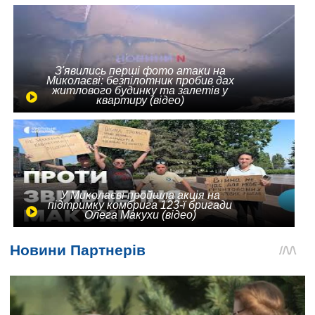
З'явились перші фото атаки на
Миколаєві: безпілотник пробив дах
житлового будинку та залетів у
квартиру (відео)
У Миколаєві пройшла акція на
підтримку комбрига 123-ї бригади
Олега Макухи (відео)