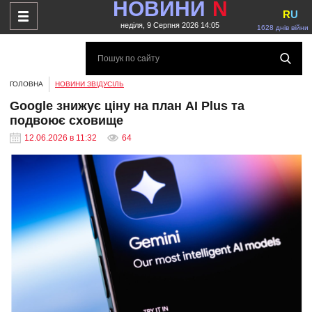
НОВИНИ
N
R
U
неділя, 9 Серпня 2026 14:05
1628 днів війни
ГОЛОВНА
НОВИНИ ЗВІДУСІЛЬ
Google знижує ціну на план AI Plus та
подвоює сховище
12.06.2026 в 11:32
64