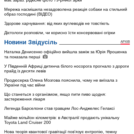
має зараз: рідкісне фото 79-річної зірки
Мережа насмішила незадоволена реакція собаки на стильний
образ господині (ВІДЕО)
Здорове харчування: від яких вуглеводів не товстіють
Дієтологи розповіли, чи корисно їсти консервовані огірки
Новини Звідусіль
АРХІВ
Наталка Денисенко офіційно вийшла заміж за Юрія Ярошенка
та показала перші
У Південній Африці дитинча білого носорога прогнало з дороги
прайд із десяти левів
Продюсерка Олена Мозгова пояснила, чому не виїхала з
України під час війни
Що станеться з організмом, якщо пити пиво щодня:
застереження лікаря
Легенда Барселони став гравцем Лос-Анджелес Гелаксі
Майже мільйон кілометрів: в Австралії продають унікальну
Toyota Land Cruiser 200
Нова теорія квантової гравітації пов'язує ентропію, темну