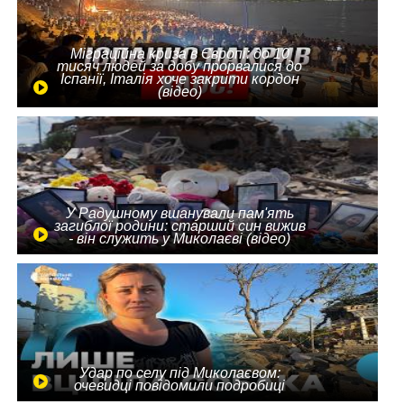
Міграційна криза в Європі: до 10
тисяч людей за добу прорвалися до
Іспанії, Італія хоче закрити кордон
(відео)
У Радушному вшанували пам'ять
загиблої родини: старший син вижив
- він служить у Миколаєві (відео)
Удар по селу під Миколаєвом:
очевидці повідомили подробиці