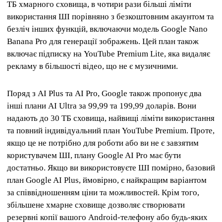
ТБ хмарного сховища, в чотири рази більші ліміти
використання ШІ порівняно з безкоштовним акаунтом та
безліч інших функцій, включаючи модель Google Nano
Banana Pro для генерації зображень. Цей план також
включає підписку на YouTube Premium Lite, яка видаляє
рекламу в більшості відео, що не є музичними.
Поряд з AI Plus та AI Pro, Google також пропонує два
інші плани AI Ultra за 99,99 та 199,99 доларів. Вони
надають до 30 ТБ сховища, найвищі ліміти використання
та повний індивідуальний план YouTube Premium. Проте,
якщо це не потрібно для роботи або ви не є завзятим
користувачем ШІ, плану Google AI Pro має бути
достатньо. Якщо ви використовуєте ШІ помірно, базовий
план Google AI Plus, ймовірно, є найкращим варіантом
за співвідношенням ціни та можливостей. Крім того,
збільшене хмарне сховище дозволяє створювати
резервні копії вашого Android-телефону або будь-яких