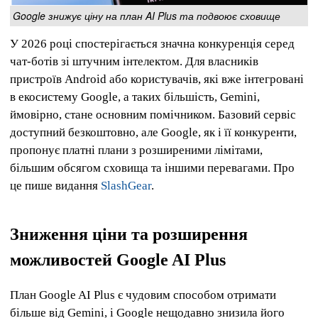
Google знижує ціну на план AI Plus та подвоює сховище
У 2026 році спостерігається значна конкуренція серед
чат-ботів зі штучним інтелектом. Для власників
пристроїв Android або користувачів, які вже інтегровані
в екосистему Google, а таких більшість, Gemini,
ймовірно, стане основним помічником. Базовий сервіс
доступний безкоштовно, але Google, як і її конкуренти,
пропонує платні плани з розширеними лімітами,
більшим обсягом сховища та іншими перевагами. Про
це пише видання
SlashGear
.
Зниження ціни та розширення
можливостей Google AI Plus
План Google AI Plus є чудовим способом отримати
більше від Gemini, і Google нещодавно знизила його