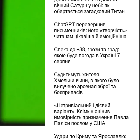
вічний Сатурн у небі: як
обертається загадковий Титан
ChatGPT перевершив
письменників: його «творчість»
читачам цікавіша й емоційніша
Спека до +38, грози та град:
якою буде погода в Україні 7
серпня
Судитимуть жителя
Хмельниччини, в якого було
вилучено арсенал зброї та
боєприпасів
«Нетривіальний і дієвий
варіант»: Клімкін оцінив
ймовірність призначення Павла
Паліси послом у США
Удари по Криму та Ярославлю: