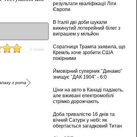
результати кваліфікації Ліги
Європи
В Італії дві доби шукали
викинутий лотерейний білет з
виграшем у мільйон
Соратниця Трампа заявила, що
1 голос
Кремль хоче зробити США
покірними
Ймовірний суперник "Динамо"
знищує "ДАК 1904" - 6:0
апаху з рота
Ціни на авто в Канаді падають,
але вживані електромобілі
стрімко дорожчають
Доба тривалістю 16 днів та
вічний Сатурн у небі: як
обертається загадковий Титан