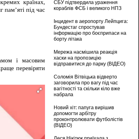
кремих країнах,
СБУ підтвердила ураження
кораблів ФСБ і великого НПЗ
г пам’яті під час
Інцидент в аеропорту Лейпцига:
Бундестаг спростував
інформацію про боєприпаси на
борту літака
Мережа насмішила реакція
хаски на пропозицію
амом і масовим
відправитися до парку (ВІДЕО)
краще перевіряти
Соломія Вітвіцька відверто
заговорила про вагу під час
вагітності та скільки кіло вже
набрала
Новий хіт: папуга вирішив
допомогти арбітру
проконтролювати футболістів
(ВІДЕО)
Леся Нікітюк приїхала з