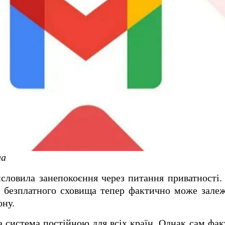
ua
исловила занепокоєння через питання приватності
о безплатного сховища тепер фактично може залеж
ону.
а система постійною для всіх країн. Однак сам фак