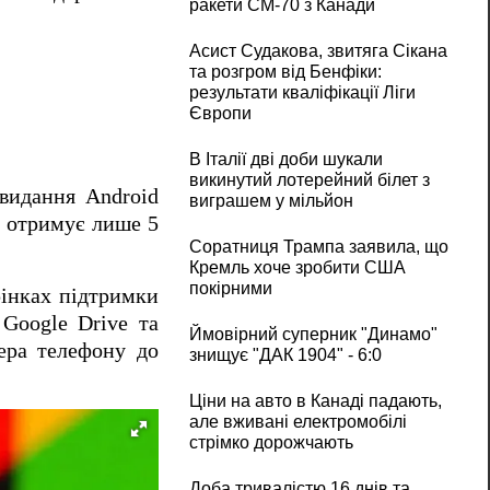
ракети CM-70 з Канади
Асист Судакова, звитяга Сікана
та розгром від Бенфіки:
результати кваліфікації Ліги
Європи
В Італії дві доби шукали
викинутий лотерейний білет з
видання Android
виграшем у мільйон
в отримує лише 5
Соратниця Трампа заявила, що
Кремль хоче зробити США
покірними
рінках підтримки
 Google Drive та
Ймовірний суперник "Динамо"
ера телефону до
знищує "ДАК 1904" - 6:0
Ціни на авто в Канаді падають,
але вживані електромобілі
стрімко дорожчають
Доба тривалістю 16 днів та