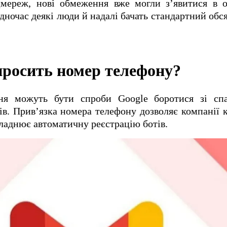
цмереж, нові обмеження вже могли з’явитися в о
одночас деякі люди й надалі бачать стандартний обся
просить номер телефону?
ня можуть бути спроби Google боротися зі сп
в. Прив’язка номера телефону дозволяє компанії 
кладнює автоматичну реєстрацію ботів.