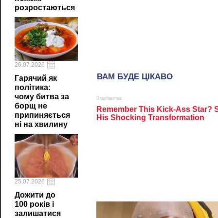
розростаються
26.07.2026
Гарячий як
політика:
чому битва за
борщ не
припиняється
ні на хвилину
25.07.2026
Дожити до
100 років і
залишатися