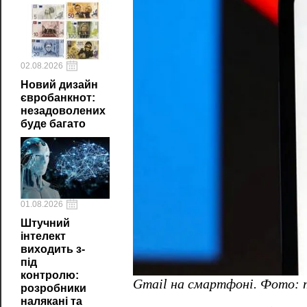
02.08.2026
Новий дизайн
євробанкнот:
незадоволених
буде багато
01.08.2026
Штучний
інтелект
виходить з-
під
контролю:
Gmail на смартфоні. Фото: 
розробники
налякані та