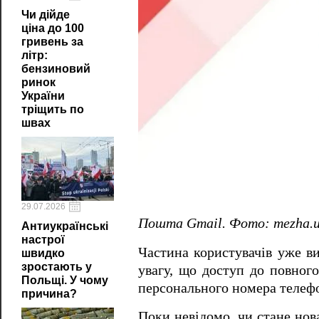
Чи дійде
ціна до 100
гривень за
літр:
бензиновий
ринок
України
тріщить по
швах
29.07.2026
Пошта Gmail. Фото: mezha.
Антиукраїнські
настрої
Частина користувачів уже в
швидко
зростають у
увагу, що доступ до повног
Польщі. У чому
персонального номера телеф
причина?
Поки невідомо, чи стане нов