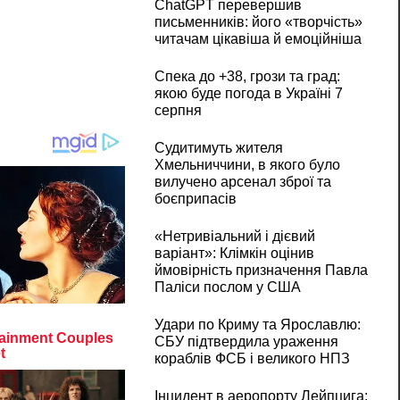
ChatGPT перевершив
письменників: його «творчість»
читачам цікавіша й емоційніша
Спека до +38, грози та град:
якою буде погода в Україні 7
серпня
Судитимуть жителя
Хмельниччини, в якого було
вилучено арсенал зброї та
боєприпасів
«Нетривіальний і дієвий
варіант»: Клімкін оцінив
ймовірність призначення Павла
Паліси послом у США
Удари по Криму та Ярославлю:
СБУ підтвердила ураження
кораблів ФСБ і великого НПЗ
Інцидент в аеропорту Лейпцига: