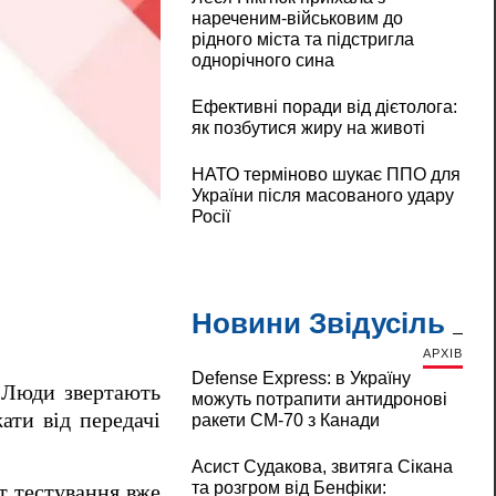
нареченим-військовим до
рідного міста та підстригла
однорічного сина
Ефективні поради від дієтолога:
як позбутися жиру на животі
НАТО терміново шукає ППО для
України після масованого удару
Росії
Новини Звідусіль
АРХІВ
Defense Express: в Україну
. Люди звертають
можуть потрапити антидронові
ати від передачі
ракети CM-70 з Канади
Асист Судакова, звитяга Сікана
та розгром від Бенфіки:
т тестування вже