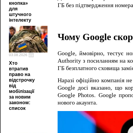
кнопка»
ГБ без підтвердження номера
для
штучного
інтелекту
Чому Google скор
Google, ймовірно, тестує н
03.08.2026
Authority з посиланням на к
Хто
ГБ безплатного сховища замі
втратив
право на
Наразі офіційно компанія не
відстрочку
від
Google досі вказано, що ко
мобілізації
Google Photos. Google проп
за новим
нового акаунта.
законом:
список