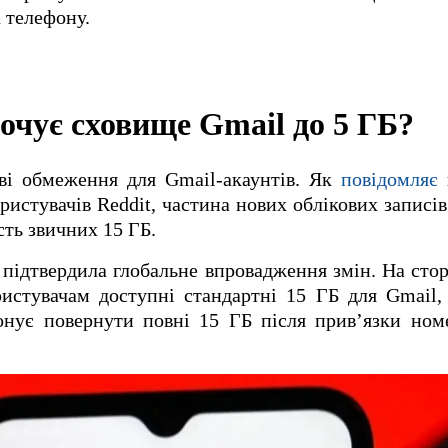
 телефону.
очує сховище Gmail до 5 ГБ?
ові обмеження для Gmail-акаунтів. Як
повідомляє
ористувачів Reddit, частина нових облікових записі
сть звичних 15 ГБ.
 підтвердила глобальне впровадження змін. На сто
ристувачам доступні стандартні 15 ГБ для Gmail,
онує повернути повні 15 ГБ після прив’язки ном