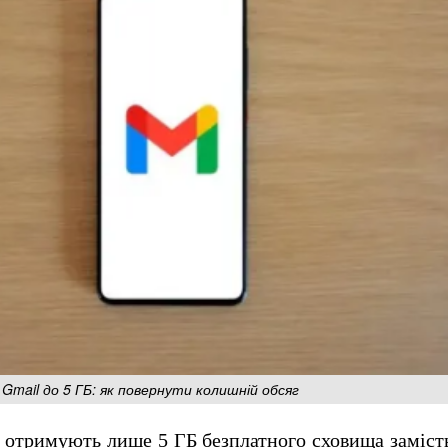
Gmail до 5 ГБ: як повернути колишній обсяг
l отримують лише 5 ГБ безплатного сховища заміст