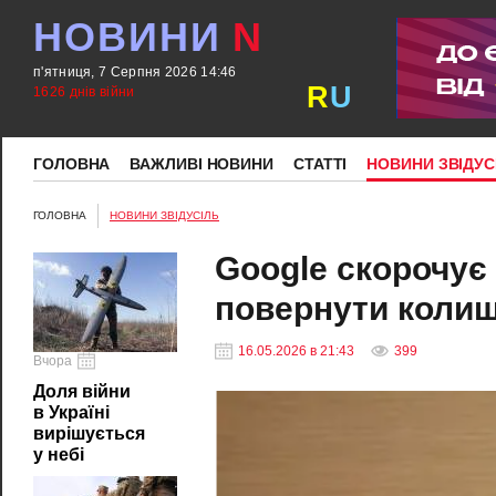
НОВИНИ
N
п'ятниця, 7 Серпня 2026 14:46
R
U
1626 днів війни
ГОЛОВНА
ВАЖЛИВІ НОВИНИ
СТАТТІ
НОВИНИ ЗВІДУС
ГОЛОВНА
НОВИНИ ЗВІДУСІЛЬ
Google скорочує 
повернути колиш
16.05.2026 в 21:43
399
Вчора
Доля війни
в Україні
вирішується
у небі