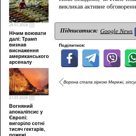
викликав активне обговорення
28.07.2026
Підписатися:
Google News
Нічим воювати
далі: Трамп
визнав
Поділитися:
виснаження
американського
арсеналу
Ворона стала зіркою Мережі, зіпс
27.07.2026
Вогняний
апокаліпсис у
Європі:
вигоріло сотні
тисяч гектарів,
пожежі