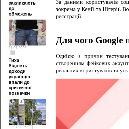
За даними користувачів со
закликають
до
зокрема у Кенії та Нігерії. В
обмежень
реєстрації.
Для чого Google 
31.07.2026
Однією з причин тестуван
Тиха
створенням фейкових акаунті
бідність:
реальних користувачів та ус
доходи
українців
впали до
критичної
позначки
30.07.2026