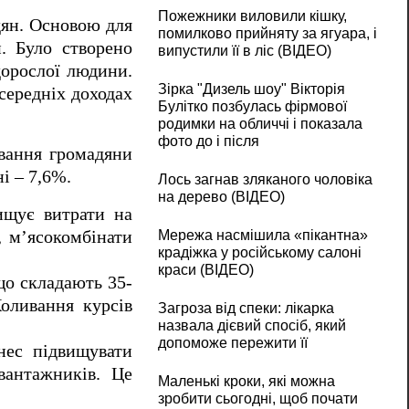
Пожежники виловили кішку,
дян. Основою для
помилково прийняту за ягуара, і
и. Було створено
випустили її в ліс (ВІДЕО)
дорослої людини.
Зірка "Дизель шоу" Вікторія
 середніх доходах
Булітко позбулась фірмової
родимки на обличчі і показала
фото до і після
ування громадяни
і – 7,6%.
Лось загнав зляканого чоловіка
на дерево (ВІДЕО)
ищує витрати на
, м’ясокомбінати
Мережа насмішила «пікантна»
крадіжка у російському салоні
краси (ВІДЕО)
що складають 35-
Коливання курсів
Загроза від спеки: лікарка
назвала дієвий спосіб, який
допоможе пережити її
нес підвищувати
вантажників. Це
Маленькі кроки, які можна
зробити сьогодні, щоб почати