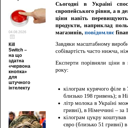
Сьогодні в Україні спос
європейського рівня, а в де
ціни навіть перевищують
продукти, наприклад поль
магазинів,
повідомляє
finan
04.08.2026
Завдяки масштабному виробни
Кill
Switch –
собівартість часто нижча, ні
на що
здатна
Експерти порівняли ціни в 
«червона
року:
кнопка»
для
штучного
інтелекту
кілограм курячого філе в 
близько 198 гривень); в Н
літр молока в Україні мож
гривні), в Німеччині – за 
кілограм цукру коштував 3
євро (близько 51 гривні) 