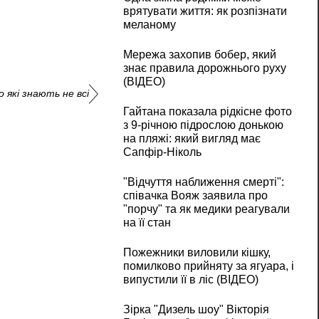
врятувати життя: як розпізнати
меланому
Мережа захопив бобер, який
знає правила дорожнього руху
(ВІДЕО)
 які знають не всі
Гайтана показала рідкісне фото
з 9-річною підрослою донькою
на пляжі: який вигляд має
Сапфір-Ніколь
"Відчуття наближення смерті":
співачка Вояж заявила про
"порчу" та як медики реагували
на її стан
Пожежники виловили кішку,
помилково прийняту за ягуара, і
випустили її в ліс (ВІДЕО)
Зірка "Дизель шоу" Вікторія