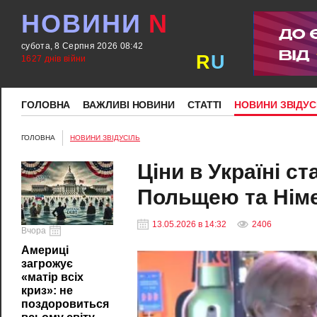
НОВИНИ
N
субота, 8 Серпня 2026 08:42
R
U
1627 днів війни
ГОЛОВНА
ВАЖЛИВІ НОВИНИ
СТАТТІ
НОВИНИ ЗВІДУС
ГОЛОВНА
НОВИНИ ЗВІДУСІЛЬ
Ціни в Україні с
Польщею та Нім
13.05.2026 в 14:32
2406
Вчора
Америці
загрожує
«матір всіх
криз»: не
поздоровиться