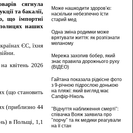
оварів сягнула
Може нашкодити здоров'ю:
кції та бакалії,
наскільки небезпечно їсти
о, що імпортні
старий мед
 полицях наших
Одна зміна родимки може
врятувати життя: як розпізнати
меланому
країнах ЄС, їхня
війни.
Мережа захопив бобер, який
знає правила дорожнього руху
на квітень 2026
(ВІДЕО)
Гайтана показала рідкісне фото
з 9-річною підрослою донькою
на пляжі: який вигляд має
тих (що становить
Сапфір-Ніколь
тих (приблизно 44
"Відчуття наближення смерті":
співачка Вояж заявила про
"порчу" та як медики реагували
нь) в Польщі, 1,1
на її стан