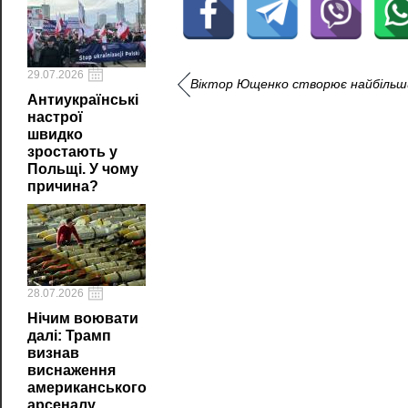
29.07.2026
Віктор Ющенко створює найбільши
Антиукраїнські
настрої
швидко
зростають у
Польщі. У чому
причина?
28.07.2026
Нічим воювати
далі: Трамп
визнав
виснаження
американського
арсеналу