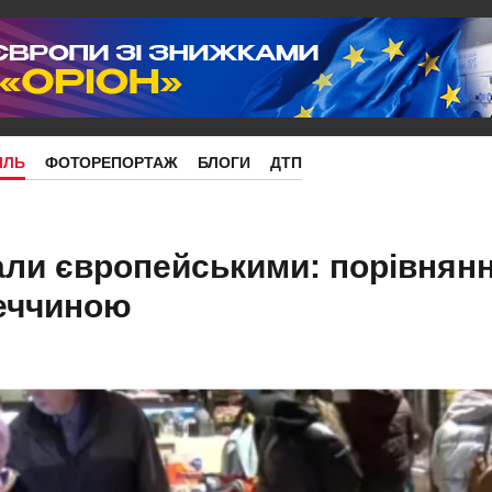
ІЛЬ
ФОТОРЕПОРТАЖ
БЛОГИ
ДТП
тали європейськими: порівнянн
еччиною