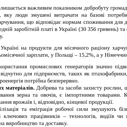
залишається важливим показником добробуту грома
у, яку люди змушені витрачати на базові потреб
арчування, що відповідає нормам споживання для 
дній заробітній платі в Україні (30 356 гривень) та
у.
 Україні на продукти для місячного раціону харч
омісячної зарплати, у Польщі – 15,2%, а у Німеччин
ористання промислових генераторів значно підв
 відчутно для підприємств, таких як птахофабрики
роенергія потрібна безперервно.
х матеріалів.
Добрива та засоби захисту рослин, 
вання зерна та овочів, є імпортними товарами. 
ння врожаїв і, відповідно, кінцевої продукції.
лізація та еміграція робочої сили змушують біз
 ключових працівників – технологів, водіїв чи 
на виробництво та доставку.