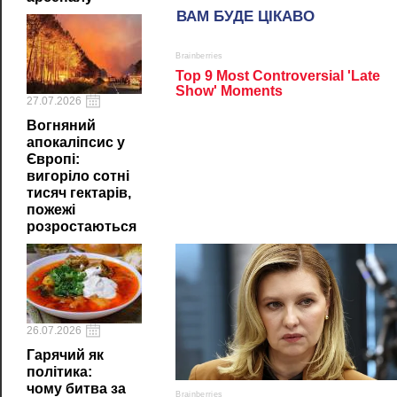
27.07.2026
Вогняний
апокаліпсис у
Європі:
вигоріло сотні
тисяч гектарів,
пожежі
розростаються
26.07.2026
Гарячий як
політика:
чому битва за