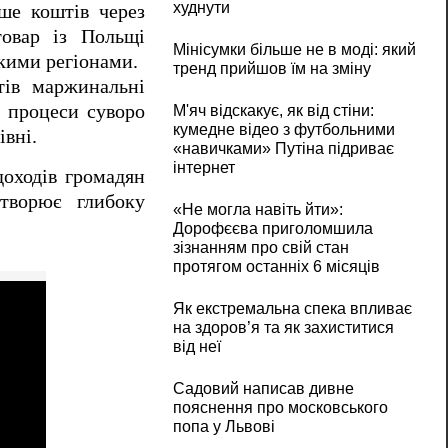
худнути
ше коштів через
товар із Польщі
Мінісумки більше не в моді: який
кими регіонами.
тренд прийшов їм на зміну
тів маржинальні
і процеси суворо
М'яч відскакує, як від стіни:
кумедне відео з футбольними
івні.
«навичками» Путіна підриває
інтернет
доходів громадян
створює глибоку
«Не могла навіть йти»:
Дорофєєва приголомшила
зізнанням про свій стан
протягом останніх 6 місяців
Як екстремальна спека впливає
на здоров’я та як захиститися
від неї
Садовий написав дивне
пояснення про московського
попа у Львові