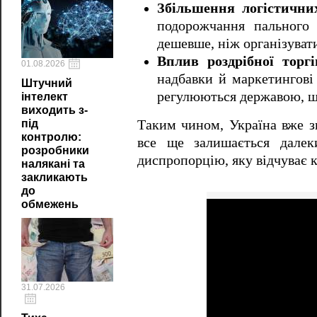
Збільшення логістични
подорожчання пального 
дешевше, ніж організуват
Вплив роздрібної торгі
01.08.2026
надбавки й маркетингові
Штучний
регулюються державою, що
інтелект
виходить з-
під
Таким чином, Україна вже зн
контролю:
все ще залишається далек
розробники
диспропорцію, яку відчуває 
налякані та
закликають
до
обмежень
31.07.2026