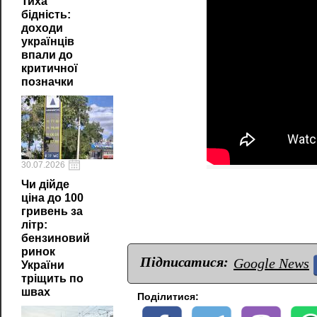
Тиха
бідність:
доходи
українців
впали до
критичної
позначки
30.07.2026
Чи дійде
ціна до 100
гривень за
літр:
бензиновий
ринок
Підписатися:
Google News
України
тріщить по
швах
Поділитися: