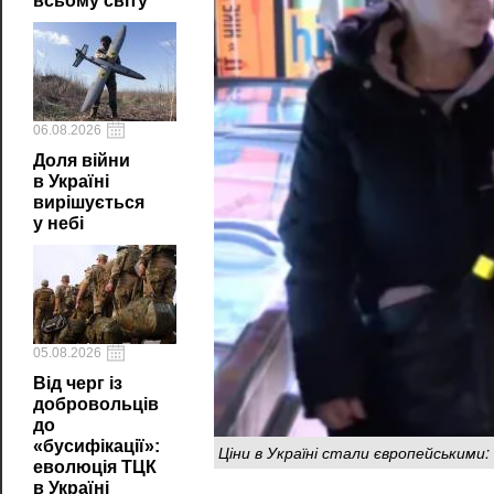
всьому світу
06.08.2026
Доля війни
в Україні
вирішується
у небі
05.08.2026
Від черг із
добровольців
до
«бусифікації»:
Ціни в Україні стали європейськими
еволюція ТЦК
в Україні