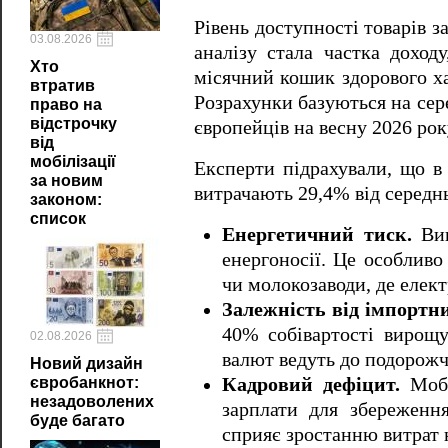
Рівень доступності товарів 
03.08.2026
аналізу стала частка доход
Хто
місячний кошик здорового х
втратив
Розрахунки базуються на сере
право на
відстрочку
європейців на весну 2026 рок
від
мобілізації
Експерти підрахували, що в
за новим
витрачають 29,4% від середнь
законом:
список
Енергетичний тиск.
Вик
енергоносії. Це особливо
чи молокозаводи, де елект
Залежність від імпортни
40% собівартості вирощу
02.08.2026
валют ведуть до подорожча
Новий дизайн
Кадровий дефіцит.
Мобі
євробанкнот:
незадоволених
зарплати для збереження
буде багато
сприяє зростанню витрат 