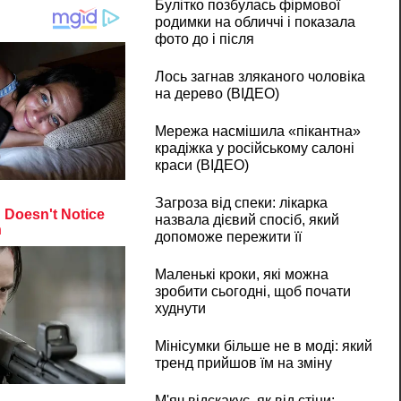
Булітко позбулась фірмової
родимки на обличчі і показала
фото до і після
Лось загнав зляканого чоловіка
на дерево (ВІДЕО)
Мережа насмішила «пікантна»
крадіжка у російському салоні
краси (ВІДЕО)
Загроза від спеки: лікарка
назвала дієвий спосіб, який
допоможе пережити її
Маленькі кроки, які можна
зробити сьогодні, щоб почати
худнути
Мінісумки більше не в моді: який
тренд прийшов їм на зміну
М'яч відскакує, як від стіни: