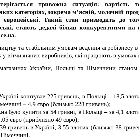
терігається тривожна ситуація: вартість т
яких категоріях, зокрема м’ясній, молочній проду
 європейські. Такий стан призводить до тог
ські, стають дедалі більш конкурентними на
ce.ua.
цтву та стабільним умовам ведення агробізнесу в 
ж у вітчизняних виробників, які працюють в умовах 
магазинах України, Польщі та Німеччини станом 
Україні коштував 225 гривень, в Польщі – 18,5 зло
імеччині – 4,9 євро (близько 228 гривень);
на було купити за 54 гривні, в Польщі – за 4,1 зло
1,05 євро (приблизно 49 євро);
9 гривень в Україні, 3,55 злотих (близько 38 гриве
в Німеччині.