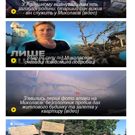
У Радушному вшанували пам'ять
загиблої родини: старший син вижив
- він служить у Миколаєві (відео)
Удар по селу під Миколаєвом:
очевидці повідомили подробиці
З'явились перші фото атаки на
Миколаєві: безпілотник пробив дах
житлового будинку та залетів у
квартиру (відео)