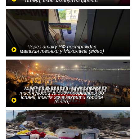
ЛШМД, який загинув на фронті
Через атаку РФ постраждав
магазин техніки у Миколаєві (відео)
Міграційна криза в Європі: до 10
тисяч людей за добу прорвалися до
Іспанії, Італія хоче закрити кордон
(відео)