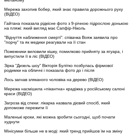
Мережа захопив бобер, який знає правила дорожнього руху
(ВІДЕО)
Гайтана показала рідкісне фото з 9-річною підрослою донькою
на пляжі: який вигляд має Сапфір-Ніколь
"Відчуття наближення смерті": співачка Вояж заявила про
"порчу" та як медики реагували на її стан
Пожежники виловили кішку, помилково прийняту за ягуара, і
випустили її в ліс (ВІДЕО)
Зірка "Дизель шоу" Вікторія Булітко позбулась фірмової
родимки на обличчі і показала фото до і після
Лось загнав зляканого чоловіка на дерево (ВІДЕО)
Мережа насмішила «пікантна» крадіжка у російському салоні
краси (ВІДЕО)
Загроза від спеки: лікарка назвала дієвий спосіб, який
допоможе пережити її
Маленькі кроки, які можна зробити сьогодні, щоб почати
худнути
Мінісумки більше не в моді: який тренд прийшов їм на зміну