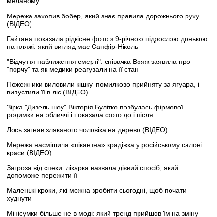
меланому
Мережа захопив бобер, який знає правила дорожнього руху
(ВІДЕО)
Гайтана показала рідкісне фото з 9-річною підрослою донькою
на пляжі: який вигляд має Сапфір-Ніколь
"Відчуття наближення смерті": співачка Вояж заявила про
"порчу" та як медики реагували на її стан
Пожежники виловили кішку, помилково прийняту за ягуара, і
випустили її в ліс (ВІДЕО)
Зірка "Дизель шоу" Вікторія Булітко позбулась фірмової
родимки на обличчі і показала фото до і після
Лось загнав зляканого чоловіка на дерево (ВІДЕО)
Мережа насмішила «пікантна» крадіжка у російському салоні
краси (ВІДЕО)
Загроза від спеки: лікарка назвала дієвий спосіб, який
допоможе пережити її
Маленькі кроки, які можна зробити сьогодні, щоб почати
худнути
Мінісумки більше не в моді: який тренд прийшов їм на зміну