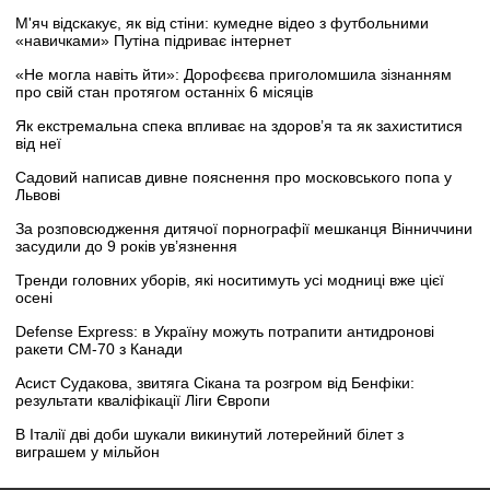
М'яч відскакує, як від стіни: кумедне відео з футбольними
«навичками» Путіна підриває інтернет
«Не могла навіть йти»: Дорофєєва приголомшила зізнанням
про свій стан протягом останніх 6 місяців
Як екстремальна спека впливає на здоров’я та як захиститися
від неї
Садовий написав дивне пояснення про московського попа у
Львові
За розповсюдження дитячої порнографії мешканця Вінниччини
засудили до 9 років ув’язнення
Тренди головних уборів, які носитимуть усі модниці вже цієї
осені
Defense Express: в Україну можуть потрапити антидронові
ракети CM-70 з Канади
Асист Судакова, звитяга Сікана та розгром від Бенфіки:
результати кваліфікації Ліги Європи
В Італії дві доби шукали викинутий лотерейний білет з
виграшем у мільйон