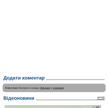
Додати коментар
Коментарі доступні в наших
Telegram
и
instagram
.
Відеоновини
АРХІВ