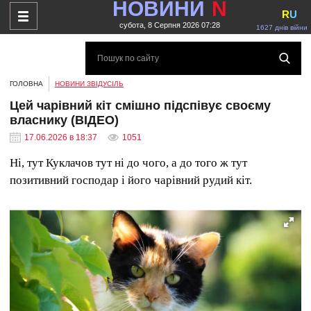
НОВИНИ
N
R
U
субота, 8 Серпня 2026 07:28
1627 днів війни
ГОЛОВНА
НОВИНИ ЗВІДУСІЛЬ
Цей чарівний кіт смішно підспівує своєму
власнику (ВІДЕО)
17.06.2026 в 18:37
1051
Ні, тут Куклачов тут ні до чого, а до того ж тут
позитивний господар і його чарівний рудий кіт.