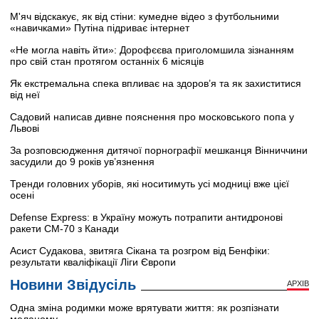
М'яч відскакує, як від стіни: кумедне відео з футбольними
«навичками» Путіна підриває інтернет
«Не могла навіть йти»: Дорофєєва приголомшила зізнанням
про свій стан протягом останніх 6 місяців
Як екстремальна спека впливає на здоров’я та як захиститися
від неї
Садовий написав дивне пояснення про московського попа у
Львові
За розповсюдження дитячої порнографії мешканця Вінниччини
засудили до 9 років ув’язнення
Тренди головних уборів, які носитимуть усі модниці вже цієї
осені
Defense Express: в Україну можуть потрапити антидронові
ракети CM-70 з Канади
Асист Судакова, звитяга Сікана та розгром від Бенфіки:
результати кваліфікації Ліги Європи
Новини Звідусіль
АРХІВ
Одна зміна родимки може врятувати життя: як розпізнати
меланому