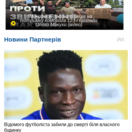
У Миколаєві пройшла акція на
підтримку комбрига 123-ї бригади
Олега Макухи (відео)