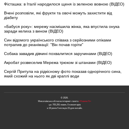
Фісташка: в Італії народилося щеня із зеленою вовною (ВІДЕО)
Вчені розповіли, які фрукти та овочі можуть захистити від
діабету
«Бабуся року»: мережу насмішила жінка, яка впустила онука
заради келиха з вином (ВІДЕО)
Син відомого українського співака з серйозними опіками
потрапив до реанімації: "Він почав горіти"
Собака завадив дівчині похвалитися заручинами (ВІДЕО)
Акробат розвеселив Мережа трюком зі штанами (ВІДЕО)
Сергій Притула на рідкісному фото показав однорічного сина,
який схожий на нього як дві краплі води
© 2026.
Миколаївська обласна інтернет-газета
«Новини N»
це: 705,291 новин, 0 коментарів
и 19 років 5 місяців 23 дня онлайн.