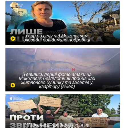
Удар по селу під Миколаєвом:
очевидці повідомили подробиці
З'явились перші фото атаки на
Миколаєві: безпілотник пробив дах
житлового будинку та залетів у
квартиру (відео)
У Миколаєві пройшла акція на