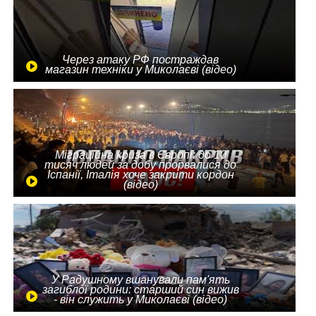
Через атаку РФ постраждав
магазин техніки у Миколаєві (відео)
Міграційна криза в Європі: до 10
тисяч людей за добу прорвалися до
Іспанії, Італія хоче закрити кордон
(відео)
У Радушному вшанували пам'ять
загиблої родини: старший син вижив
- він служить у Миколаєві (відео)