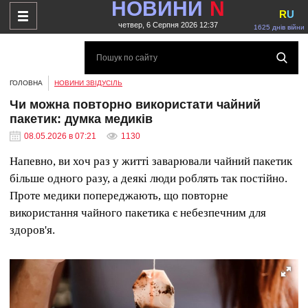
НОВИНИ
N
R
U
четвер, 6 Серпня 2026 12:37
1625 днів війни
ГОЛОВНА
НОВИНИ ЗВІДУСІЛЬ
Чи можна повторно використати чайний
пакетик: думка медиків
08.05.2026 в 07:21
1130
Напевно, ви хоч раз у житті заварювали чайний пакетик
більше одного разу, а деякі люди роблять так постійно.
Проте медики попереджають, що повторне
використання чайного пакетика є небезпечним для
здоров'я.