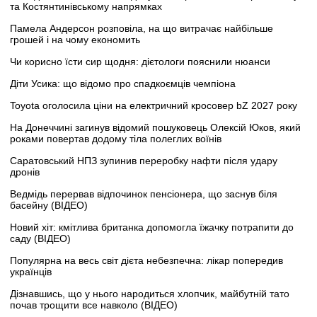
та Костянтинівському напрямках
Памела Андерсон розповіла, на що витрачає найбільше
грошей і на чому економить
Чи корисно їсти сир щодня: дієтологи пояснили нюанси
Діти Усика: що відомо про спадкоємців чемпіона
Toyota оголосила ціни на електричний кросовер bZ 2027 року
На Донеччині загинув відомий пошуковець Олексій Юков, який
роками повертав додому тіла полеглих воїнів
Саратовський НПЗ зупинив переробку нафти після удару
дронів
Ведмідь перервав відпочинок пенсіонера, що заснув біля
басейну (ВІДЕО)
Новий хіт: кмітлива британка допомогла їжачку потрапити до
саду (ВІДЕО)
Популярна на весь світ дієта небезпечна: лікар попередив
українців
Дізнавшись, що у нього народиться хлопчик, майбутній тато
почав трощити все навколо (ВІДЕО)