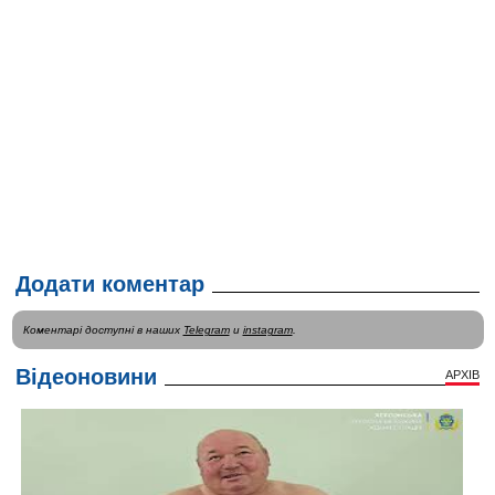
Додати коментар
Коментарі доступні в наших
Telegram
и
instagram
.
Відеоновини
АРХІВ