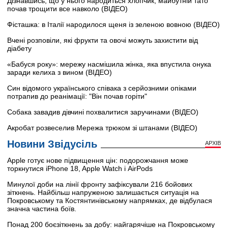
Дізнавшись, що у нього народиться хлопчик, майбутній тато
почав трощити все навколо (ВІДЕО)
Фісташка: в Італії народилося щеня із зеленою вовною (ВІДЕО)
Вчені розповіли, які фрукти та овочі можуть захистити від
діабету
«Бабуся року»: мережу насмішила жінка, яка впустила онука
заради келиха з вином (ВІДЕО)
Син відомого українського співака з серйозними опіками
потрапив до реанімації: "Він почав горіти"
Собака завадив дівчині похвалитися заручинами (ВІДЕО)
Акробат розвеселив Мережа трюком зі штанами (ВІДЕО)
Новини Звідусіль
АРХІВ
Apple готує нове підвищення цін: подорожчання може
торкнутися iPhone 18, Apple Watch і AirPods
Минулої доби на лінії фронту зафіксували 216 бойових
зіткнень. Найбільш напруженою залишається ситуація на
Покровському та Костянтинівському напрямках, де відбулася
значна частина боїв.
Понад 200 боєзіткнень за добу: найгарячіше на Покровському