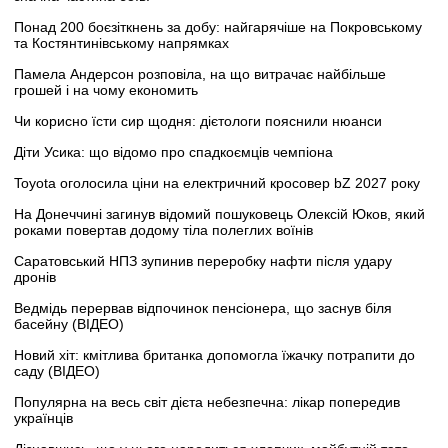
Понад 200 боєзіткнень за добу: найгарячіше на Покровському
та Костянтинівському напрямках
Памела Андерсон розповіла, на що витрачає найбільше
грошей і на чому економить
Чи корисно їсти сир щодня: дієтологи пояснили нюанси
Діти Усика: що відомо про спадкоємців чемпіона
Toyota оголосила ціни на електричний кросовер bZ 2027 року
На Донеччині загинув відомий пошуковець Олексій Юков, який
роками повертав додому тіла полеглих воїнів
Саратовський НПЗ зупинив переробку нафти після удару
дронів
Ведмідь перервав відпочинок пенсіонера, що заснув біля
басейну (ВІДЕО)
Новий хіт: кмітлива британка допомогла їжачку потрапити до
саду (ВІДЕО)
Популярна на весь світ дієта небезпечна: лікар попередив
українців