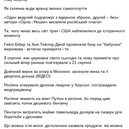
Як склянка води вранці змінює самопочуття
«Один ведучий подорожує з ядерною зброєю, другий – без»:
автори «Орла і Решки» висміяли російський плагіат
Те, чого чекає весь світ: Іран і США наблизилися до історичного
моменту
Гейлі Бібер та Аня Тейлор-Джой проміняли базу на "бабусині"
мережива - встигни приміряти і ти
8 серпня: яке церковне свято сьогодні та чому прикмети про
сильний вітер раніше пов’язували з 21 серпня
Довічний вирок за атаку в Мюнхені: загинули жінка та її
дворічна донька (ВІДЕО)
Росіяни атакували дроном лікарню у Херсоні: постраждали
медпрацівниці
Росіяни чекають на візит Путіна в регіони, бо перед цим
завозять тонни дешевого бензину
Пентагон витратить майже півмільярда доларів на лазери для
боротьби з дронами
Що можна їсти вночі: дієтологиня назвала продукти, які можна