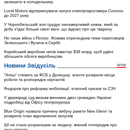
залишити в холодильнику
Lucid Motors відтермінувала запуск електрокросовера Cosmos
до 2027 року
У Чорнобильській зоні орудує ненажерливий хижак, який за
добу з’їдає більше своєї ваги: що відомо про цю тварину
Не лише війна з Росією: Жовква оприлюднив теми переговорів
Зеленського і Вучича в Сербії
Корейський виробник чипів інвестує $38 млрд, щоб удвічі
збільшити обсяги виробництва
Новини Звідусіль
АРХІВ
"Атеш" стежить за ФСБ у Донецьку: агенти розкрили місце
роботи та розпорядок окупантів
Федоров про реформу мобілізації: етапний призов та СЗЧ
У держзраді суд визнав винними двох громадян України:
подробиці від Офісу генпрокурора
Blue Origin назвала причину вибуху ракети New Glenn та
розкрила план відновлення запусків
ШІ не стане розумнішим за людину: вчений попередив про
іншу загрозу