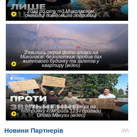
Удар по селу під Миколаєвом:
очевидці повідомили подробиці
З'явились перші фото атаки на
Миколаєві: безпілотник пробив дах
житлового будинку та залетів у
квартиру (відео)
У Миколаєві пройшла акція на
підтримку комбрига 123-ї бригади
Олега Макухи (відео)