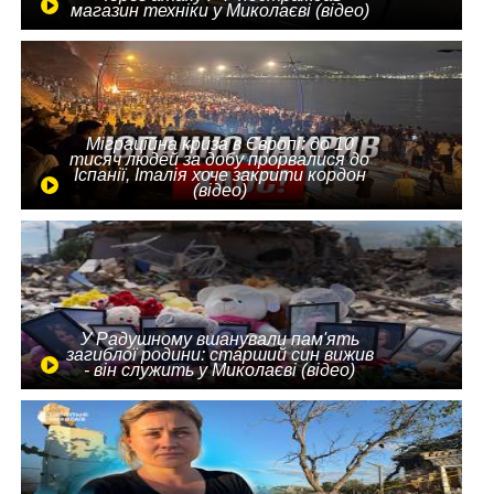
магазин техніки у Миколаєві (відео)
Міграційна криза в Європі: до 10
тисяч людей за добу прорвалися до
Іспанії, Італія хоче закрити кордон
(відео)
У Радушному вшанували пам'ять
загиблої родини: старший син вижив
- він служить у Миколаєві (відео)