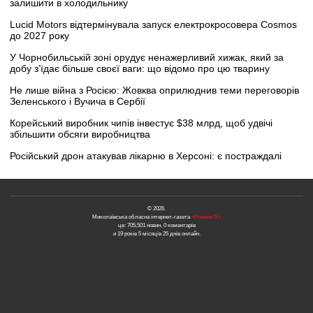
залишити в холодильнику
Lucid Motors відтермінувала запуск електрокросовера Cosmos
до 2027 року
У Чорнобильській зоні орудує ненажерливий хижак, який за
добу з’їдає більше своєї ваги: що відомо про цю тварину
Не лише війна з Росією: Жовква оприлюднив теми переговорів
Зеленського і Вучича в Сербії
Корейський виробник чипів інвестує $38 млрд, щоб удвічі
збільшити обсяги виробництва
Російський дрон атакував лікарню в Херсоні: є постраждалі
© 2026.
Миколаївська обласна інтернет-газета
«Новини N»
це: 705,501 новин, 0 коментарів
и 19 років 5 місяців 25 днів онлайн.