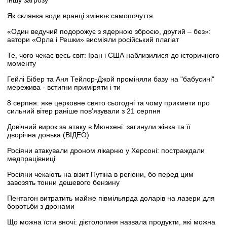
іншу загрозу
Як склянка води вранці змінює самопочуття
«Один ведучий подорожує з ядерною зброєю, другий – без»:
автори «Орла і Решки» висміяли російський плагіат
Те, чого чекає весь світ: Іран і США наблизилися до історичного
моменту
Гейлі Бібер та Аня Тейлор-Джой проміняли базу на "бабусині"
мережива - встигни приміряти і ти
8 серпня: яке церковне свято сьогодні та чому прикмети про
сильний вітер раніше пов’язували з 21 серпня
Довічний вирок за атаку в Мюнхені: загинули жінка та її
дворічна донька (ВІДЕО)
Росіяни атакували дроном лікарню у Херсоні: постраждали
медпрацівниці
Росіяни чекають на візит Путіна в регіони, бо перед цим
завозять тонни дешевого бензину
Пентагон витратить майже півмільярда доларів на лазери для
боротьби з дронами
Що можна їсти вночі: дієтологиня назвала продукти, які можна