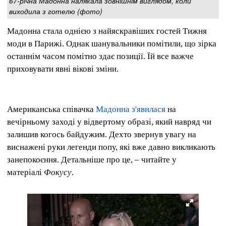
67-річна Мадонна налякала зовнішнім виглядом, коли
виходила з готелю (фото)
Мадонна стала однією з найяскравіших гостей Тижня
моди в Парижі. Однак шанувальники помітили, що зірка
останнім часом помітно здає позиції. Їй все важче
приховувати явні вікові зміни.
Американська співачка
Мадонна з'явилася
на
вечірньому заході у відвертому образі, який навряд чи
залишив когось байдужим. Дехто звернув увагу на
виснажені руки легенди попу, які вже давно викликають
занепокоєння. Детальніше про це, – читайте у
матеріалі
Фокусу
.