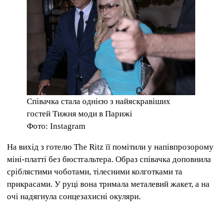
Співачка стала однією з найяскравіших
гостей Тижня моди в Парижі
Фото: Instagram
На вихід з готелю The Ritz її помітили у напівпрозорому
міні-платті без бюстгальтера. Образ співачка доповнила
сріблястими чоботами, тілесними колготками та
прикрасами. У руці вона тримала металевий жакет, а на
очі надягнула сонцезахисні окуляри.