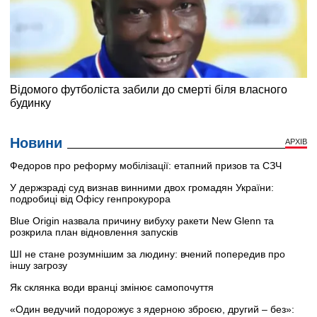
Новини
АРХІВ
Федоров про реформу мобілізації: етапний призов та СЗЧ
У держзраді суд визнав винними двох громадян України:
подробиці від Офісу генпрокурора
Blue Origin назвала причину вибуху ракети New Glenn та
розкрила план відновлення запусків
ШІ не стане розумнішим за людину: вчений попередив про
іншу загрозу
Як склянка води вранці змінює самопочуття
«Один ведучий подорожує з ядерною зброєю, другий – без»: