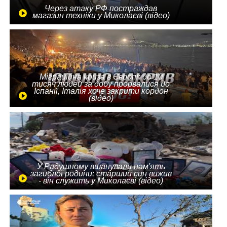
Через атаку РФ постраждав
магазин техніки у Миколаєві (відео)
Міграційна криза в Європі: до 10
тисяч людей за добу прорвалися до
Іспанії, Італія хоче закрити кордон
(відео)
У Радушному вшанували пам'ять
загиблої родини: старший син вижив
- він служить у Миколаєві (відео)