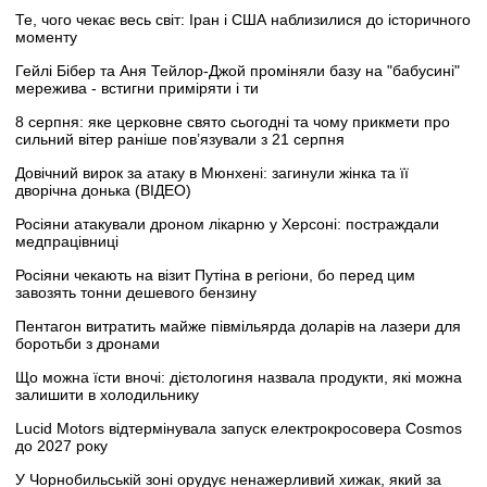
Те, чого чекає весь світ: Іран і США наблизилися до історичного
моменту
Гейлі Бібер та Аня Тейлор-Джой проміняли базу на "бабусині"
мережива - встигни приміряти і ти
8 серпня: яке церковне свято сьогодні та чому прикмети про
сильний вітер раніше пов’язували з 21 серпня
Довічний вирок за атаку в Мюнхені: загинули жінка та її
дворічна донька (ВІДЕО)
Росіяни атакували дроном лікарню у Херсоні: постраждали
медпрацівниці
Росіяни чекають на візит Путіна в регіони, бо перед цим
завозять тонни дешевого бензину
Пентагон витратить майже півмільярда доларів на лазери для
боротьби з дронами
Що можна їсти вночі: дієтологиня назвала продукти, які можна
залишити в холодильнику
Lucid Motors відтермінувала запуск електрокросовера Cosmos
до 2027 року
У Чорнобильській зоні орудує ненажерливий хижак, який за