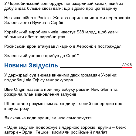
У Чорнобильській зоні орудує ненажерливий хижак, який за
добу з’їдає більше своєї ваги: що відомо про цю тварину
Не лише війна з Росією: Жовква оприлюднив теми переговорів
Зеленського і Вучича в Сербії
Корейський виробник чипів інвестує $38 млрд, щоб удвічі
збільшити обсяги виробництва
Російський дрон атакував лікарню в Херсоні: є постраждалі
Зеленський уперше прибув до Сербії
Новини Звідусіль
АРХІВ
У держзраді суд визнав винними двох громадян України:
подробиці від Офісу генпрокурора
Blue Origin назвала причину вибуху ракети New Glenn та
розкрила план відновлення запусків
ШІ не стане розумнішим за людину: вчений попередив про
іншу загрозу
Як склянка води вранці змінює самопочуття
«Один ведучий подорожує з ядерною зброєю, другий – без»:
автори «Орла і Решки» висміяли російський плагіат