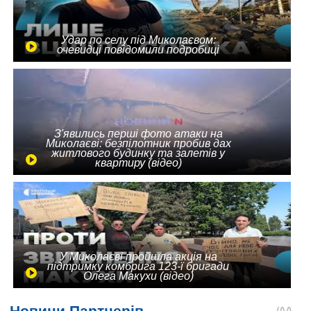
Удар по селу під Миколаєвом:
очевидці повідомили подробиці
З'явились перші фото атаки на
Миколаєві: безпілотник пробив дах
житлового будинку та залетів у
квартиру (відео)
У Миколаєві пройшла акція на
підтримку комбрига 123-ї бригади
Олега Макухи (відео)