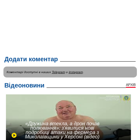
Додати коментар
Коментарі доступні в наших
Telegram
и
instagram
.
Відеоновини
АРХІВ
«Дружина втекла, а дрон почав
полювання»: з'явилися нові
подробиці атаки на фермера з
Миколаївщини у Херсоні (відео)