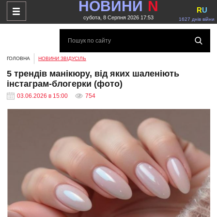
НОВИНИ
N
R
U
субота, 8 Серпня 2026 17:53
1627 днів війни
ГОЛОВНА
НОВИНИ ЗВІДУСІЛЬ
5 трендів манікюру, від яких шаленіють
інстаграм-блогерки (фото)
03.06.2026 в 15:00
754