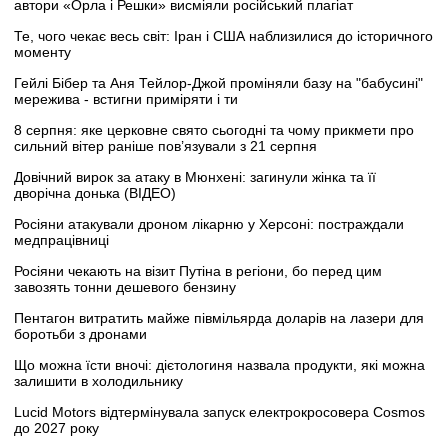
автори «Орла і Решки» висміяли російський плагіат
Те, чого чекає весь світ: Іран і США наблизилися до історичного
моменту
Гейлі Бібер та Аня Тейлор-Джой проміняли базу на "бабусині"
мережива - встигни приміряти і ти
8 серпня: яке церковне свято сьогодні та чому прикмети про
сильний вітер раніше пов’язували з 21 серпня
Довічний вирок за атаку в Мюнхені: загинули жінка та її
дворічна донька (ВІДЕО)
Росіяни атакували дроном лікарню у Херсоні: постраждали
медпрацівниці
Росіяни чекають на візит Путіна в регіони, бо перед цим
завозять тонни дешевого бензину
Пентагон витратить майже півмільярда доларів на лазери для
боротьби з дронами
Що можна їсти вночі: дієтологиня назвала продукти, які можна
залишити в холодильнику
Lucid Motors відтермінувала запуск електрокросовера Cosmos
до 2027 року