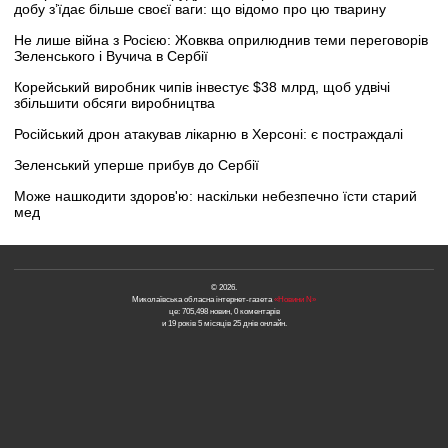
добу з’їдає більше своєї ваги: що відомо про цю тварину
Не лише війна з Росією: Жовква оприлюднив теми переговорів
Зеленського і Вучича в Сербії
Корейський виробник чипів інвестує $38 млрд, щоб удвічі
збільшити обсяги виробництва
Російський дрон атакував лікарню в Херсоні: є постраждалі
Зеленський уперше прибув до Сербії
Може нашкодити здоров'ю: наскільки небезпечно їсти старий
мед
© 2026.
Миколаївська обласна інтернет-газета
«Новини N»
це: 705,498 новин, 0 коментарів
и 19 років 5 місяців 25 днів онлайн.