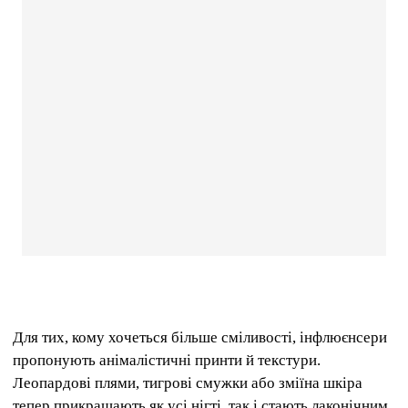
Для тих, кому хочеться більше сміливості, інфлюєнсери
пропонують анімалістичні принти й текстури.
Леопардові плями, тигрові смужки або зміїна шкіра
тепер прикрашають як усі нігті, так і стають лаконічним