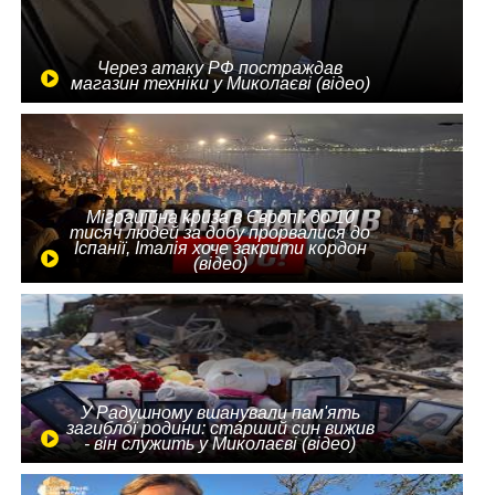
Через атаку РФ постраждав
магазин техніки у Миколаєві (відео)
Міграційна криза в Європі: до 10
тисяч людей за добу прорвалися до
Іспанії, Італія хоче закрити кордон
(відео)
У Радушному вшанували пам'ять
загиблої родини: старший син вижив
- він служить у Миколаєві (відео)