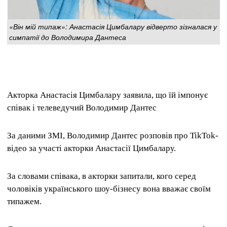
«Він мій типаж»: Анастасія Цимбалару відверто зізналася у
симпатії до Володимира Дантеса
Акторка Анастасія Цимбалару заявила, що їй імпонує
співак і телеведучий Володимир Дантес
За даними ЗМІ, Володимир Дантес розповів про TikTok-
відео за участі акторки Анастасії Цимбалару.
За словами співака, в акторки запитали, кого серед
чоловіків українського шоу-бізнесу вона вважає своїм
типажем.