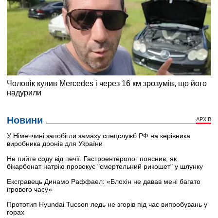
Новини
АРХІВ
У Німеччині запобігли замаху спецслужб РФ на керівника
виробника дронів для України
Не пийте соду від печії. Гастроентеролог пояснив, як
бікарбонат натрію провокує "смертельний рикошет" у шлунку
Ексгравець Динамо Раффаел: «Блохін не давав мені багато
ігрового часу»
Прототип Hyundai Tucson ледь не згорів під час випробувань у
горах