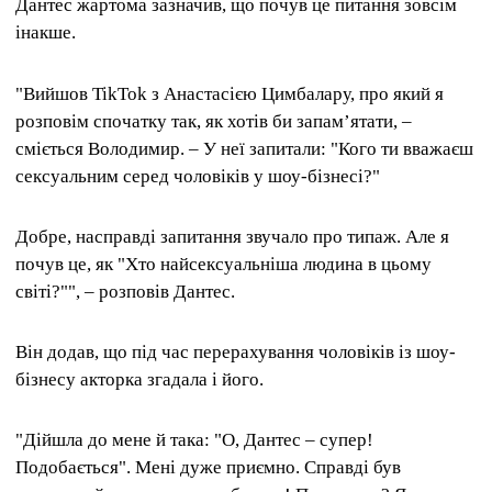
Дантес жартома зазначив, що почув це питання зовсім
інакше.
"Вийшов TikTok з Анастасією Цимбалару, про який я
розповім спочатку так, як хотів би запамʼятати, –
сміється Володимир. – У неї запитали: "Кого ти вважаєш
сексуальним серед чоловіків у шоу-бізнесі?"
Добре, насправді запитання звучало про типаж. Але я
почув це, як "Хто найсексуальніша людина в цьому
світі?"", – розповів Дантес.
Він додав, що під час перерахування чоловіків із шоу-
бізнесу акторка згадала і його.
"Дійшла до мене й така: "О, Дантес – супер!
Подобається". Мені дуже приємно. Справді був