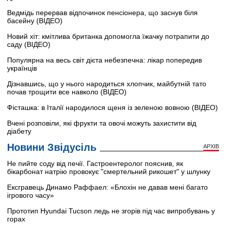
Ведмідь перервав відпочинок пенсіонера, що заснув біля
басейну (ВІДЕО)
Новий хіт: кмітлива британка допомогла їжачку потрапити до
саду (ВІДЕО)
Популярна на весь світ дієта небезпечна: лікар попередив
українців
Дізнавшись, що у нього народиться хлопчик, майбутній тато
почав трощити все навколо (ВІДЕО)
Фісташка: в Італії народилося щеня із зеленою вовною (ВІДЕО)
Вчені розповіли, які фрукти та овочі можуть захистити від
діабету
Новини Звідусіль
АРХІВ
Не пийте соду від печії. Гастроентеролог пояснив, як
бікарбонат натрію провокує "смертельний рикошет" у шлунку
Ексгравець Динамо Раффаел: «Блохін не давав мені багато
ігрового часу»
Прототип Hyundai Tucson ледь не згорів під час випробувань у
горах