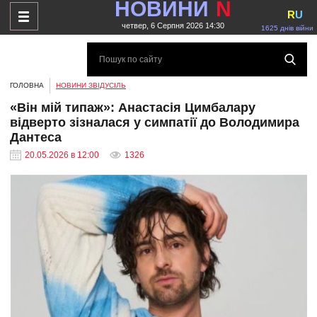
НОВИНИ
N
R
U
четвер, 6 Серпня 2026 14:30
1625 днів війни
ГОЛОВНА
НОВИНИ ЗВІДУСІЛЬ
«Він мій типаж»: Анастасія Цимбалару
відверто зізналася у симпатії до Володимира
Дантеса
20.05.2026 в 12:00
1326