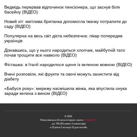
Ведмідь перервав відпочинок пенсіонера, що заснув біля
басейну (ВІДЕО)
Новий хіт: кмітлива британка допомогла їжачку потрапити до
саду (ВІДЕО)
Популярна на весь світ дієта небезпечна: лікар попередив
українців
Дізнавшись, що у нього народиться хлопчик, майбутній тато
почав трощити все навколо (ВІДЕО)
Фісташка: в Італії народилося щеня із зеленою вовною (ВІДЕО)
Вчені розповіли, які фрукти та овочі можуть захистити від
діабету
«Бабуся року»: мережу насмішила жінка, яка впустила онука
заради келиха з вином (ВІДЕО)
© 2026.
Миколаївська обласна інтернет-газета
«Новини N»
це: 705,303 новин, 0 коментарів
и 19 років 5 місяців 23 дня онлайн.