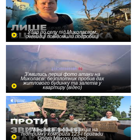
Удар по селу під Миколаєвом:
очевидці повідомили подробиці
З'явились перші фото атаки на
Миколаєві: безпілотник пробив дах
житлового будинку та залетів у
квартиру (відео)
У Миколаєві пройшла акція на
підтримку комбрига 123-ї бригади
Олега Макухи (відео)