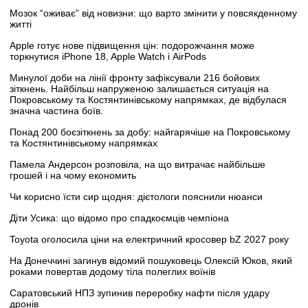
Мозок “оживає” від новизни: що варто змінити у повсякденному
житті
Apple готує нове підвищення цін: подорожчання може
торкнутися iPhone 18, Apple Watch і AirPods
Минулої доби на лінії фронту зафіксували 216 бойових
зіткнень. Найбільш напруженою залишається ситуація на
Покровському та Костянтинівському напрямках, де відбулася
значна частина боїв.
Понад 200 боєзіткнень за добу: найгарячіше на Покровському
та Костянтинівському напрямках
Памела Андерсон розповіла, на що витрачає найбільше
грошей і на чому економить
Чи корисно їсти сир щодня: дієтологи пояснили нюанси
Діти Усика: що відомо про спадкоємців чемпіона
Toyota оголосила ціни на електричний кросовер bZ 2027 року
На Донеччині загинув відомий пошуковець Олексій Юков, який
роками повертав додому тіла полеглих воїнів
Саратовський НПЗ зупинив переробку нафти після удару
дронів