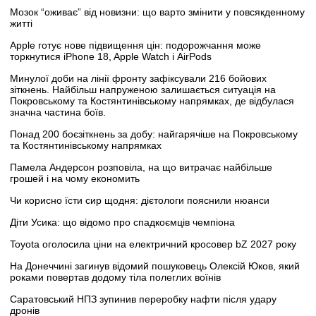
Мозок “оживає” від новизни: що варто змінити у повсякденному
житті
Apple готує нове підвищення цін: подорожчання може
торкнутися iPhone 18, Apple Watch і AirPods
Минулої доби на лінії фронту зафіксували 216 бойових
зіткнень. Найбільш напруженою залишається ситуація на
Покровському та Костянтинівському напрямках, де відбулася
значна частина боїв.
Понад 200 боєзіткнень за добу: найгарячіше на Покровському
та Костянтинівському напрямках
Памела Андерсон розповіла, на що витрачає найбільше
грошей і на чому економить
Чи корисно їсти сир щодня: дієтологи пояснили нюанси
Діти Усика: що відомо про спадкоємців чемпіона
Toyota оголосила ціни на електричний кросовер bZ 2027 року
На Донеччині загинув відомий пошуковець Олексій Юков, який
роками повертав додому тіла полеглих воїнів
Саратовський НПЗ зупинив переробку нафти після удару
дронів