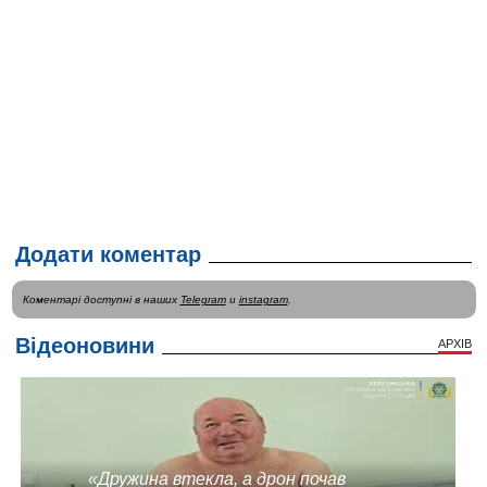
Додати коментар
Коментарі доступні в наших
Telegram
и
instagram
.
Відеоновини
АРХІВ
«Дружина втекла, а дрон почав