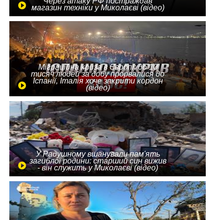
Через атаку РФ постраждав
магазин техніки у Миколаєві (відео)
Міграційна криза в Європі: до 10
тисяч людей за добу прорвалися до
Іспанії, Італія хоче закрити кордон
(відео)
У Радушному вшанували пам'ять
загиблої родини: старший син вижив
- він служить у Миколаєві (відео)