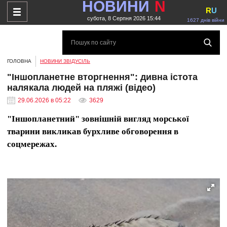
НОВИНИ
N
R
U
субота, 8 Серпня 2026 15:44
1627 днів війни
ГОЛОВНА
НОВИНИ ЗВІДУСІЛЬ
"Іншопланетне вторгнення": дивна істота
налякала людей на пляжі (відео)
29.06.2026 в 05:22
3629
"Іншопланетний" зовнішній вигляд морської
тварини викликав бурхливе обговорення в
соцмережах.