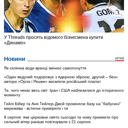
Новини
АРХІВ
Як склянка води вранці змінює самопочуття
«Один ведучий подорожує з ядерною зброєю, другий – без»:
автори «Орла і Решки» висміяли російський плагіат
Те, чого чекає весь світ: Іран і США наблизилися до історичного
моменту
Гейлі Бібер та Аня Тейлор-Джой проміняли базу на "бабусині"
мережива - встигни приміряти і ти
8 серпня: яке церковне свято сьогодні та чому прикмети про
сильний вітер раніше пов’язували з 21 серпня