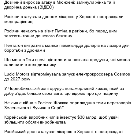
Довічний вирок за атаку в Мюнхені: загинули жінка та її
дворічна донька (ВІДЕО)
Росіяни атакували дроном лікарню у Херсоні: постраждали
медпрацівниці
Росіяни чекають на візит Путіна в регіони, бо перед цим
завозять тонни дешевого бензину
Пентагон витратить майже півмільярда доларів на лазери для
боротьби з дронами
Що можна їсти вночі: дієтологиня назвала продукти, які можна
залишити в холодильнику
Lucid Motors відтермінувала запуск електрокросовера Cosmos
до 2027 року
У Чорнобильській зоні орудує ненажерливий хижак, який за
добу з’їдає більше своєї ваги: що відомо про цю тварину
Не лише війна з Росією: Жовква оприлюднив теми переговорів
Зеленського і Вучича в Сербії
Корейський виробник чипів інвестує $38 млрд, щоб удвічі
збільшити обсяги виробництва
Російський дрон атакував лікарню в Херсоні: є постраждалі