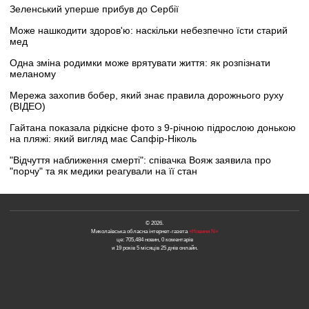
Зеленський уперше прибув до Сербії
Може нашкодити здоров'ю: наскільки небезпечно їсти старий
мед
Одна зміна родимки може врятувати життя: як розпізнати
меланому
Мережа захопив бобер, який знає правила дорожнього руху
(ВІДЕО)
Гайтана показала рідкісне фото з 9-річною підрослою донькою
на пляжі: який вигляд має Сапфір-Ніколь
"Відчуття наближення смерті": співачка Вояж заявила про
"порчу" та як медики реагували на її стан
© 2026.
Миколаївська обласна інтернет-газета
«Новини N»
це: 705,484 новин, 0 коментарів
и 19 років 5 місяців 25 днів онлайн.