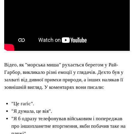
Відео, як "морська миша" рухається берегом у Рай-
Гарбор, викликало різні емоції у глядачів. Дехто був у
захваті від дивної примхи природи, а інших налякав її
зовнішній вигляд. У коментарях вони писали:
"Це гаґіс".
"Я думала, це вія".
"Я б одразу телефонував військовим і попереджав
про іншопланетне вторгнення, якби побачив таке на
пляжі".