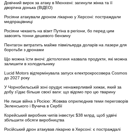
Довічний вирок за атаку в Мюнхені: загинули жінка та її
дворічна донька (ВІДЕО)
Росіяни атакували дроном лікарню у Херсоні: постраждали
медпрацівниці
Росіяни чекають на візит Путіна в регіони, бо перед цим
завозять тонни дешевого бензину
Пентагон витратить майже півмільярда доларів на лазери для
боротьби з дронами
Що можна їсти вночі: дієтологиня назвала продукти, які можна
залишити в холодильнику
Lucid Motors відтермінувала запуск електрокросовера Cosmos
до 2027 року
У Чорнобильській зоні орудує ненажерливий хижак, який за
добу з’їдає більше своєї ваги: що відомо про цю тварину
Не лише війна з Росією: Жовква оприлюднив теми переговорів
Зеленського і Вучича в Сербії
Корейський виробник чипів інвестує $38 млрд, щоб удвічі
збільшити обсяги виробництва
Російський дрон атакував лікарню в Херсоні: є постраждалі