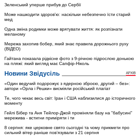
Зеленський уперше прибув до Сербії
Може нашкодити здоров'ю: наскільки небезпечно їсти старий
мед
Одна зміна родимки може врятувати життя: як розпізнати
меланому
Мережа захопив бобер, який знає правила дорожнього руху
(ВІДЕО)
Гайтана показала рідкісне фото з 9-річною підрослою донькою
на пляжі: який вигляд має Сапфір-Ніколь
Новини Звідусіль
АРХІВ
«Один ведучий подорожує з ядерною зброєю, другий – без»:
автори «Орла і Решки» висміяли російський плагіат
Те, чого чекає весь світ: Іран і США наблизилися до історичного
моменту
Гейлі Бібер та Аня Тейлор-Джой проміняли базу на "бабусині"
мережива - встигни приміряти і ти
8 серпня: яке церковне свято сьогодні та чому прикмети про
сильний вітер раніше пов’язували з 21 серпня