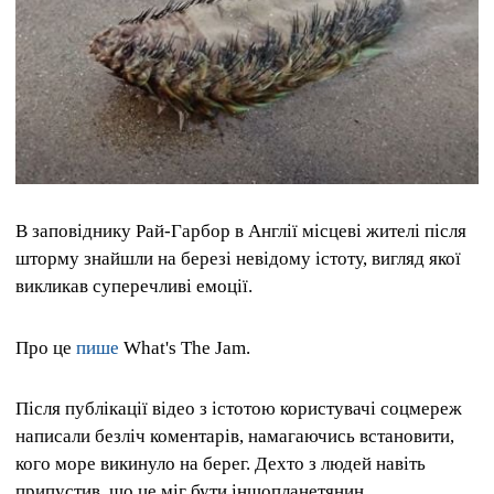
В заповіднику Рай-Гарбор в Англії місцеві жителі після
шторму знайшли на березі невідому істоту, вигляд якої
викликав суперечливі емоції.
Про це
пише
What's The Jam.
Після публікації відео з істотою користувачі соцмереж
написали безліч коментарів, намагаючись встановити,
кого море викинуло на берег. Дехто з людей навіть
припустив, що це міг бути іншопланетянин.