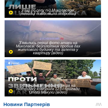
Удар по селу під Миколаєвом:
очевидці повідомили подробиці
З'явились перші фото атаки на
Миколаєві: безпілотник пробив дах
житлового будинку та залетів у
квартиру (відео)
У Миколаєві пройшла акція на
підтримку комбрига 123-ї бригади
Олега Макухи (відео)