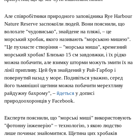
Але співробітники природного заповідника Rye Harbour
Nature Reserve заспокоїли людей. Вони пояснили, що
волохате "чудовисько", знайдене на пляжі, – це
морський хробак, якого називають "морською мишею".
"Це пухнасте створіння – "морська миша", кремезний
морський хробак! Близько 15 см завдовжки, і їх рідко
можна побачити, але взимку шторми можуть змити їх на
лінії припливу. Цей був знайдений у Рай-Гарбор і
повернутий назад у море. Подивіться уважно, серед
його тьмянішої щетини можна побачити мерехтливу
райдужну бахрому", –
йдеться
у дописі
природоохоронців у Facebook.
Експерти пояснили, що "морські миші" використовують
"фотонну інженерію" – технологію, з якою людство
лише починає знайомитися. Щетина цих хробаків