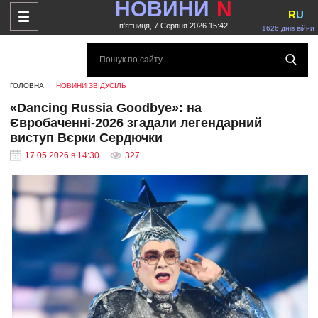
НОВИНИ
N
R
U
п'ятниця, 7 Серпня 2026 15:42
1626 днів війни
ГОЛОВНА
НОВИНИ ЗВІДУСІЛЬ
«Dancing Russia Goodbye»: на
Євробаченні-2026 згадали легендарний
виступ Вєрки Сердючки
17.05.2026 в 14:30
327