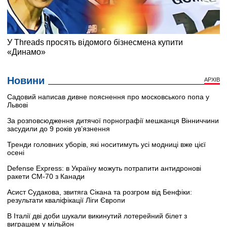
Новини
АРХІВ
Садовий написав дивне пояснення про московського попа у
Львові
За розповсюдження дитячої порнографії мешканця Вінниччини
засудили до 9 років ув’язнення
Тренди головних уборів, які носитимуть усі модниці вже цієї
осені
Defense Express: в Україну можуть потрапити антидронові
ракети CM-70 з Канади
Асист Судакова, звитяга Сікана та розгром від Бенфіки:
результати кваліфікації Ліги Європи
В Італії дві доби шукали викинутий лотерейний білет з
виграшем у мільйон