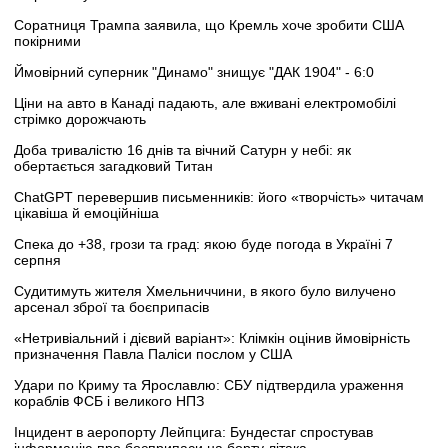
Соратниця Трампа заявила, що Кремль хоче зробити США
покірними
Ймовірний суперник "Динамо" знищує "ДАК 1904" - 6:0
Ціни на авто в Канаді падають, але вживані електромобілі
стрімко дорожчають
Доба тривалістю 16 днів та вічний Сатурн у небі: як
обертається загадковий Титан
ChatGPT перевершив письменників: його «творчість» читачам
цікавіша й емоційніша
Спека до +38, грози та град: якою буде погода в Україні 7
серпня
Судитимуть жителя Хмельниччини, в якого було вилучено
арсенал зброї та боєприпасів
«Нетривіальний і дієвий варіант»: Клімкін оцінив ймовірність
призначення Павла Паліси послом у США
Удари по Криму та Ярославлю: СБУ підтвердила ураження
кораблів ФСБ і великого НПЗ
Інцидент в аеропорту Лейпцига: Бундестаг спростував
інформацію про боєприпаси на борту літака