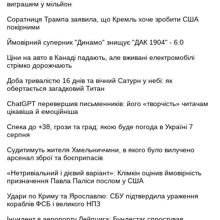
виграшем у мільйон
Соратниця Трампа заявила, що Кремль хоче зробити США
покірними
Ймовірний суперник "Динамо" знищує "ДАК 1904" - 6:0
Ціни на авто в Канаді падають, але вживані електромобілі
стрімко дорожчають
Доба тривалістю 16 днів та вічний Сатурн у небі: як
обертається загадковий Титан
ChatGPT перевершив письменників: його «творчість» читачам
цікавіша й емоційніша
Спека до +38, грози та град: якою буде погода в Україні 7
серпня
Судитимуть жителя Хмельниччини, в якого було вилучено
арсенал зброї та боєприпасів
«Нетривіальний і дієвий варіант»: Клімкін оцінив ймовірність
призначення Павла Паліси послом у США
Удари по Криму та Ярославлю: СБУ підтвердила ураження
кораблів ФСБ і великого НПЗ
Інцидент в аеропорту Лейпцига: Бундестаг спростував