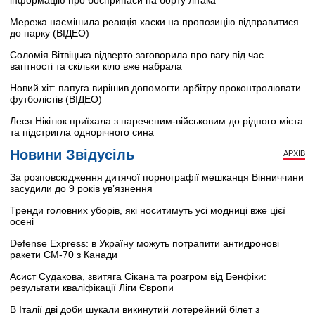
Мережа насмішила реакція хаски на пропозицію відправитися
до парку (ВІДЕО)
Соломія Вітвіцька відверто заговорила про вагу під час
вагітності та скільки кіло вже набрала
Новий хіт: папуга вирішив допомогти арбітру проконтролювати
футболістів (ВІДЕО)
Леся Нікітюк приїхала з нареченим-військовим до рідного міста
та підстригла однорічного сина
Новини Звідусіль
АРХІВ
За розповсюдження дитячої порнографії мешканця Вінниччини
засудили до 9 років ув’язнення
Тренди головних уборів, які носитимуть усі модниці вже цієї
осені
Defense Express: в Україну можуть потрапити антидронові
ракети CM-70 з Канади
Асист Судакова, звитяга Сікана та розгром від Бенфіки:
результати кваліфікації Ліги Європи
В Італії дві доби шукали викинутий лотерейний білет з