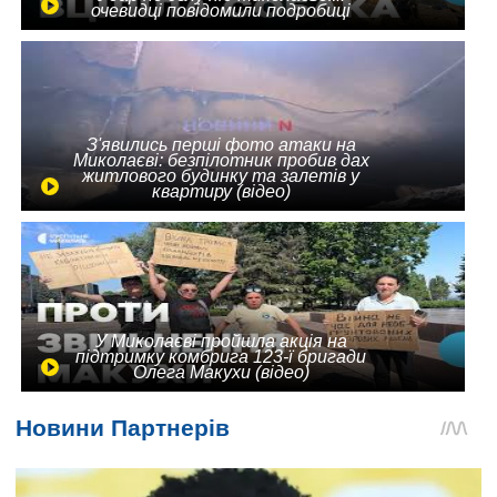
очевидці повідомили подробиці
З'явились перші фото атаки на
Миколаєві: безпілотник пробив дах
житлового будинку та залетів у
квартиру (відео)
У Миколаєві пройшла акція на
підтримку комбрига 123-ї бригади
Олега Макухи (відео)