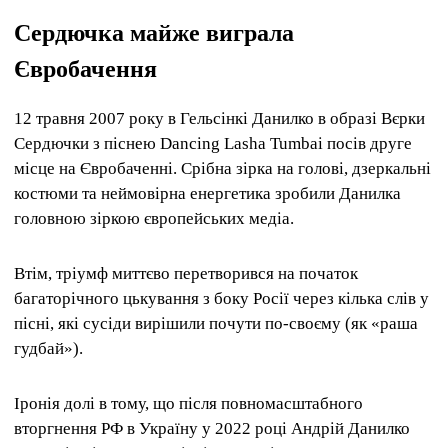
Сердючка майже виграла
Євробачення
12 травня 2007 року в Гельсінкі Данилко в образі Вєрки
Сердючки з піснею Dancing Lasha Tumbai посів друге
місце на Євробаченні. Срібна зірка на голові, дзеркальні
костюми та неймовірна енергетика зробили Данилка
головною зіркою європейських медіа.
Втім, тріумф миттєво перетворився на початок
багаторічного цькування з боку Росії через кілька слів у
пісні, які сусіди вирішили почути по-своєму (як «раша
гудбай»).
Іронія долі в тому, що після повномасштабного
вторгнення РФ в Україну у 2022 році Андрій Данилко