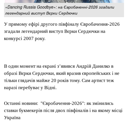
«Dancing Russia Goodbye»: на Євробаченні-2026 згадали
легендарний виступ Вєрки Сердючки
У прямому ефірі другого півфіналу Євробачення-2026
згадали легендарний виступ Вєрки Сердючки на
конкурсі 2007 року.
В один момент на екрані зʼявився Андрій Данилко в
образі Вєрки Сердючки, який вразив європейських і не
тільки глядачів майже 20 років тому. Сам артист теж
наразі перебуває у Відні.
Останні новини: "Євробачення-2026": як змінились
ставки букмекерів після двох півфіналів і на якому місці
Україна