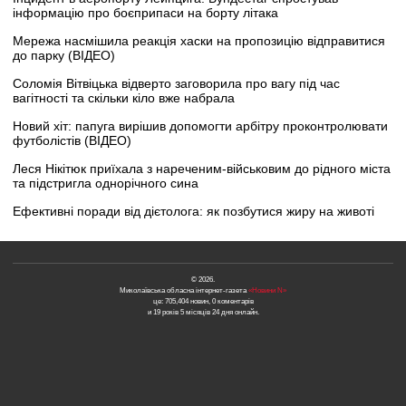
інформацію про боєприпаси на борту літака
Мережа насмішила реакція хаски на пропозицію відправитися
до парку (ВІДЕО)
Соломія Вітвіцька відверто заговорила про вагу під час
вагітності та скільки кіло вже набрала
Новий хіт: папуга вирішив допомогти арбітру проконтролювати
футболістів (ВІДЕО)
Леся Нікітюк приїхала з нареченим-військовим до рідного міста
та підстригла однорічного сина
Ефективні поради від дієтолога: як позбутися жиру на животі
© 2026.
Миколаївська обласна інтернет-газета
«Новини N»
це: 705,404 новин, 0 коментарів
и 19 років 5 місяців 24 дня онлайн.