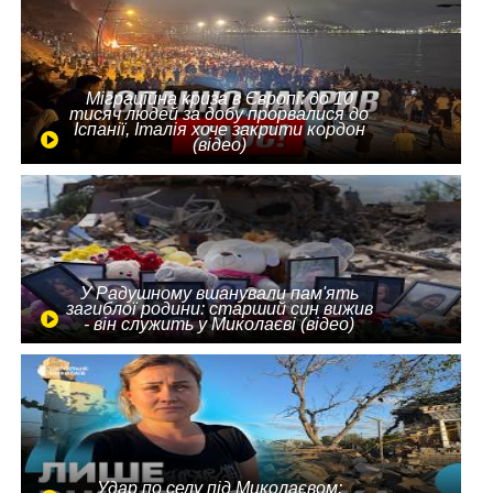
Міграційна криза в Європі: до 10
тисяч людей за добу прорвалися до
Іспанії, Італія хоче закрити кордон
(відео)
У Радушному вшанували пам'ять
загиблої родини: старший син вижив
- він служить у Миколаєві (відео)
Удар по селу під Миколаєвом: