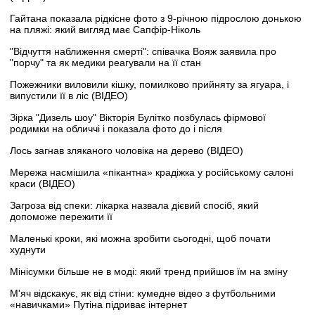
Гайтана показала рідкісне фото з 9-річною підрослою донькою
на пляжі: який вигляд має Сапфір-Ніколь
"Відчуття наближення смерті": співачка Вояж заявила про
"порчу" та як медики реагували на її стан
Пожежники виловили кішку, помилково прийняту за ягуара, і
випустили її в ліс (ВІДЕО)
Зірка "Дизель шоу" Вікторія Булітко позбулась фірмової
родимки на обличчі і показала фото до і після
Лось загнав зляканого чоловіка на дерево (ВІДЕО)
Мережа насмішила «пікантна» крадіжка у російському салоні
краси (ВІДЕО)
Загроза від спеки: лікарка назвала дієвий спосіб, який
допоможе пережити її
Маленькі кроки, які можна зробити сьогодні, щоб почати
худнути
Мінісумки більше не в моді: який тренд прийшов їм на зміну
М'яч відскакує, як від стіни: кумедне відео з футбольними
«навичками» Путіна підриває інтернет