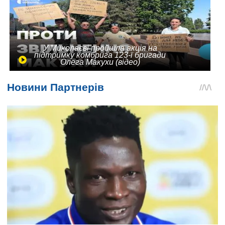
У Миколаєві пройшла акція на
підтримку комбрига 123-ї бригади
Олега Макухи (відео)