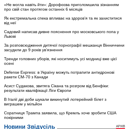
«Не могла навіть йти»: Дорофєєва приголомшила зізнанням
про свій стан протягом останніх 6 місяців
Як екстремальна спека впливає на здоров’я та як захиститися
від неї
Садовий написав дивне пояснення про московського попа у
Львові
За розповсюдження дитячої порнографії мешканця Вінниччини
засудили до 9 років ув’язнення
Тренди головних уборів, які носитимуть усі модниці вже цієї
осені
Defense Express: в Україну можуть потрапити антидронові
ракети CM-70 з Канади
Асист Судакова, звитяга Сікана та розгром від Бенфіки:
результати кваліфікації Ліги Європи
В Італії дві доби шукали викинутий лотерейний білет з
виграшем у мільйон
Соратниця Трампа заявила, що Кремль хоче зробити США
покірними
Новини Звідусіль
АРХІВ