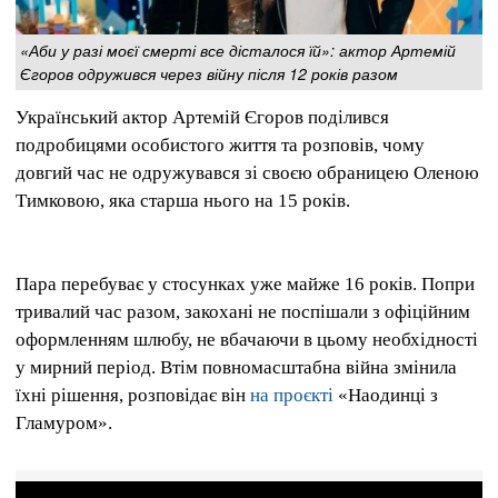
«Аби у разі моєї смерті все дісталося їй»: актор Артемій
Єгоров одружився через війну після 12 років разом
Український актор Артемій Єгоров поділився
подробицями особистого життя та розповів, чому
довгий час не одружувався зі своєю обраницею Оленою
Тимковою, яка старша нього на 15 років.
Пара перебуває у стосунках уже майже 16 років. Попри
тривалий час разом, закохані не поспішали з офіційним
оформленням шлюбу, не вбачаючи в цьому необхідності
у мирний період. Втім повномасштабна війна змінила
їхні рішення, розповідає він
на проєкті
«Наодинці з
Гламуром».