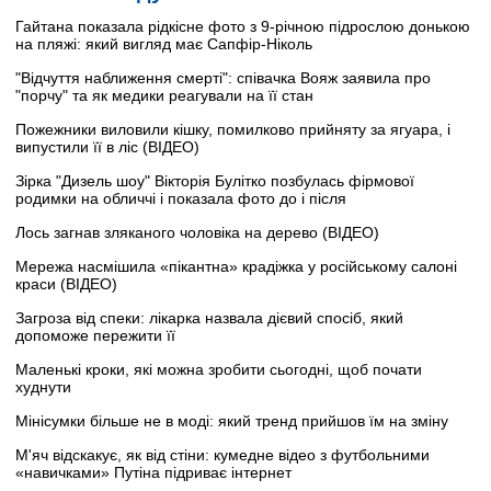
Гайтана показала рідкісне фото з 9-річною підрослою донькою
на пляжі: який вигляд має Сапфір-Ніколь
"Відчуття наближення смерті": співачка Вояж заявила про
"порчу" та як медики реагували на її стан
Пожежники виловили кішку, помилково прийняту за ягуара, і
випустили її в ліс (ВІДЕО)
Зірка "Дизель шоу" Вікторія Булітко позбулась фірмової
родимки на обличчі і показала фото до і після
Лось загнав зляканого чоловіка на дерево (ВІДЕО)
Мережа насмішила «пікантна» крадіжка у російському салоні
краси (ВІДЕО)
Загроза від спеки: лікарка назвала дієвий спосіб, який
допоможе пережити її
Маленькі кроки, які можна зробити сьогодні, щоб почати
худнути
Мінісумки більше не в моді: який тренд прийшов їм на зміну
М'яч відскакує, як від стіни: кумедне відео з футбольними
«навичками» Путіна підриває інтернет