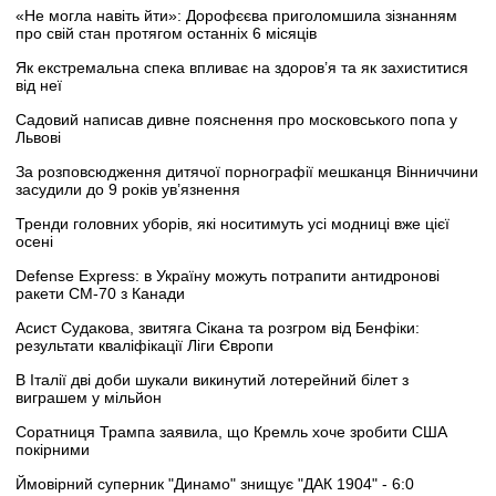
«Не могла навіть йти»: Дорофєєва приголомшила зізнанням
про свій стан протягом останніх 6 місяців
Як екстремальна спека впливає на здоров’я та як захиститися
від неї
Садовий написав дивне пояснення про московського попа у
Львові
За розповсюдження дитячої порнографії мешканця Вінниччини
засудили до 9 років ув’язнення
Тренди головних уборів, які носитимуть усі модниці вже цієї
осені
Defense Express: в Україну можуть потрапити антидронові
ракети CM-70 з Канади
Асист Судакова, звитяга Сікана та розгром від Бенфіки:
результати кваліфікації Ліги Європи
В Італії дві доби шукали викинутий лотерейний білет з
виграшем у мільйон
Соратниця Трампа заявила, що Кремль хоче зробити США
покірними
Ймовірний суперник "Динамо" знищує "ДАК 1904" - 6:0