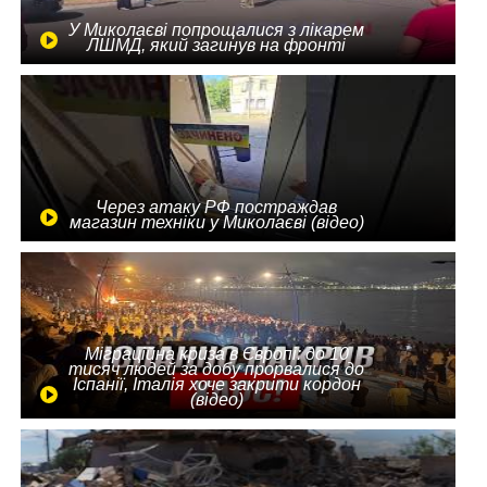
У Миколаєві попрощалися з лікарем
ЛШМД, який загинув на фронті
Через атаку РФ постраждав
магазин техніки у Миколаєві (відео)
Міграційна криза в Європі: до 10
тисяч людей за добу прорвалися до
Іспанії, Італія хоче закрити кордон
(відео)