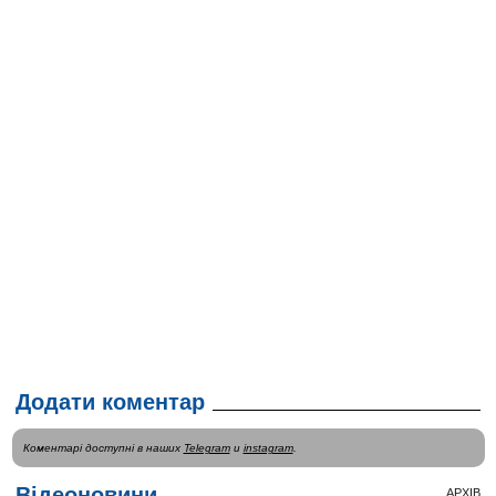
Додати коментар
Коментарі доступні в наших
Telegram
и
instagram
.
Відеоновини
АРХІВ