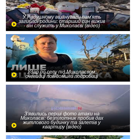
У Радушному вшанували пам'ять
загиблої родини: старший син вижив
- він служить у Миколаєві (відео)
Удар по селу під Миколаєвом:
очевидці повідомили подробиці
З'явились перші фото атаки на
Миколаєві: безпілотник пробив дах
житлового будинку та залетів у
квартиру (відео)