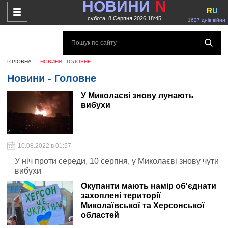
НОВИНИ
N
R
U
субота, 8 Серпня 2026 18:45
1627 днів війни
ГОЛОВНА
НОВИНИ - ГОЛОВНЕ
Новини - Головне
У Миколаєві знову лунають
вибухи
10.08.2022 в 01:57
У ніч проти середи, 10 серпня, у Миколаєві знову чути
вибухи
Окупанти мають намір об'єднати
захоплені території
Миколаївської та Херсонської
областей