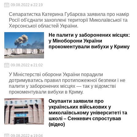
09.08.2022 в 22:19
Сепаратистка Катерина Губарєва заявила про намір
Росії об'єднати захоплені території Миколаївської та
Херсонської областей України.
Не палити у заборонених місцях:
у Міноборони України
прокоментували вибухи у Криму
09.08.2022 в 21:02
У Міністерстві оборони України порадили
дотримуватись правил протипожежної безпеки і не
палити у заборонених місцях — так у відомстві
прокоментували вибухи в Криму.
Окупанти заявили про
українських військових у
миколаївському університеті та
школі – Сенкевич спростував
(відео)
09.08.2022 в 19:04