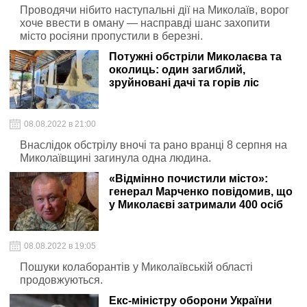
Проводячи нібито наступальні дії на Миколаїв, ворог
хоче ввести в оману — насправді шанс захопити
місто росіяни пропустили в березні.
Потужні обстріли Миколаєва та
околиць: один загиблий,
зруйновані дачі та горів ліс
08.08.2022 в 21:00
Внаслідок обстрілу вночі та рано вранці 8 серпня на
Миколаївщині загинула одна людина.
«Відмінно почистили місто»:
генерал Марченко повідомив, що
у Миколаєві затримали 400 осіб
08.08.2022 в 19:05
Пошуки колаборантів у Миколаївській області
продовжуються.
Екс-міністру оборони України