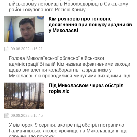
військовому летовищі в Новофедорівці в Сакському
районі окупованого Росією Криму.
Кім розповів про головне
досягнення при пошуку зрадників
у Миколаєві
09.08.2022 в 16:21
Голова Миколаївської обласної військової
адміністрації Віталій Кім назвав ефективними заходи
щодо виявлення колаборантів та зрадників у
Миколаєві, які проводилися минулими вихідними, під
час тривалої комендантської години.
Під Миколаєвом через обстріл
горів ліс
09.08.2022 в 15:45
У вівторок, 9 серпня, вкотре під обстріл потрапило
Галицинівське лісове урочище на Миколаївщині, що
спричинило пожежу.