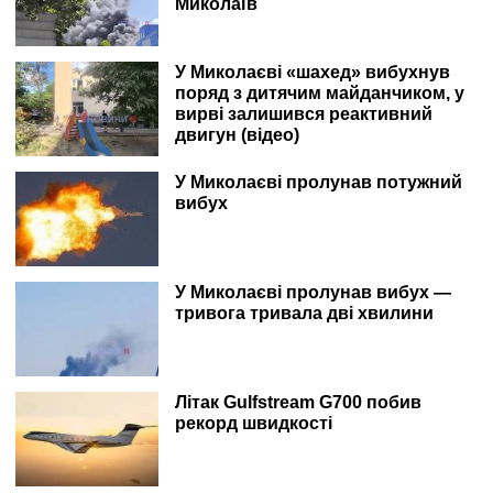
Миколаїв
У Миколаєві «шахед» вибухнув
поряд з дитячим майданчиком, у
вирві залишився реактивний
двигун (відео)
У Миколаєві пролунав потужний
вибух
У Миколаєві пролунав вибух —
тривога тривала дві хвилини
Літак Gulfstream G700 побив
рекорд швидкості