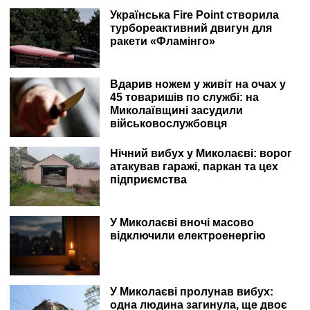
Українська Fire Point створила
турбореактивний двигун для
ракети «Фламінго»
Вдарив ножем у живіт на очах у
45 товаришів по службі: на
Миколаївщині засудили
військовослужбовця
Нічний вибух у Миколаєві: ворог
атакував гаражі, паркан та цех
підприємства
У Миколаєві вночі масово
відключили електроенергію
У Миколаєві пролунав вибух:
одна людина загинула, ще двоє