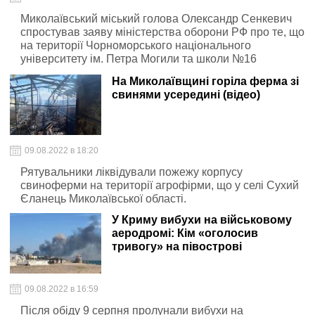
Миколаївський міський голова Олександр Сенкевич
спростував заяву міністерства оборони РФ про те, що
на території Чорноморського національного
університету ім. Петра Могили та школи №16
знаходяться українські військові, а також склади
На Миколаївщині горіла ферма зі
боєприпасів. Про це мер повідомив у соціальних
свинями усередині (відео)
мережах.
09.08.2022 в 18:20
Рятувальники ліквідували пожежу корпусу
свиноферми на території агрофірми, що у селі Сухий
Єланець Миколаївської області.
У Криму вибухи на військовому
аеродромі: Кім «оголосив
тривогу» на півострові
09.08.2022 в 16:59
Після обіду 9 серпня пролунали вибухи на