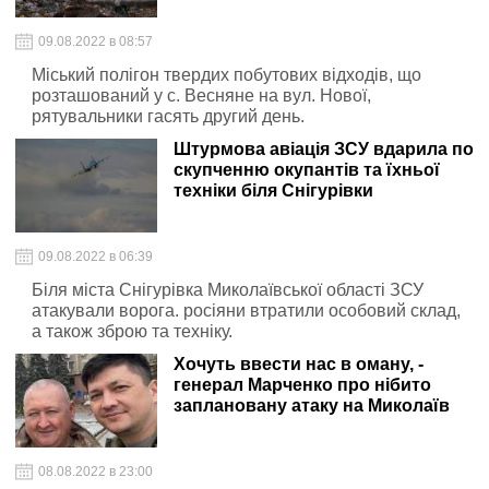
09.08.2022 в 08:57
Міський полігон твердих побутових відходів, що
розташований у с. Весняне на вул. Нової,
рятувальники гасять другий день.
Штурмова авіація ЗСУ вдарила по
скупченню окупантів та їхньої
техніки біля Снігурівки
09.08.2022 в 06:39
Біля міста Снігурівка Миколаївської області ЗСУ
атакували ворога. росіяни втратили особовий склад,
а також зброю та техніку.
Хочуть ввести нас в оману, -
генерал Марченко про нібито
заплановану атаку на Миколаїв
08.08.2022 в 23:00