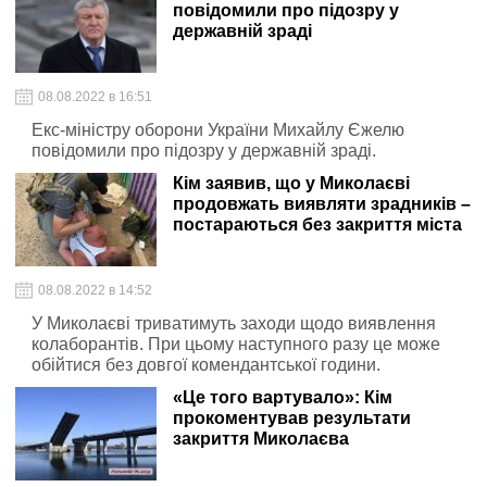
повідомили про підозру у
державній зраді
08.08.2022 в 16:51
Екс-міністру оборони України Михайлу Єжелю
повідомили про підозру у державній зраді.
Кім заявив, що у Миколаєві
продовжать виявляти зрадників –
постараються без закриття міста
08.08.2022 в 14:52
У Миколаєві триватимуть заходи щодо виявлення
колаборантів. При цьому наступного разу це може
обійтися без довгої комендантської години.
«Це того вартувало»: Кім
прокоментував результати
закриття Миколаєва