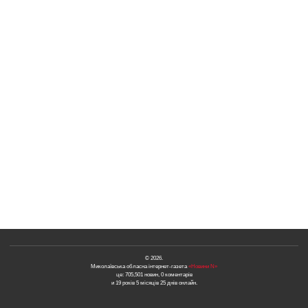
© 2026.
Миколаївська обласна інтернет-газета
«Новини N»
це: 705,501 новин, 0 коментарів
и 19 років 5 місяців 25 днів онлайн.