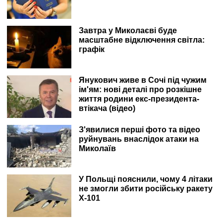
Завтра у Миколаєві буде
масштабне відключення світла:
графік
Янукович живе в Сочі під чужим
ім'ям: нові деталі про розкішне
життя родини екс-президента-
втікача (відео)
З'явилися перші фото та відео
руйнувань внаслідок атаки на
Миколаїв
У Польщі пояснили, чому 4 літаки
не змогли збити російську ракету
Х-101