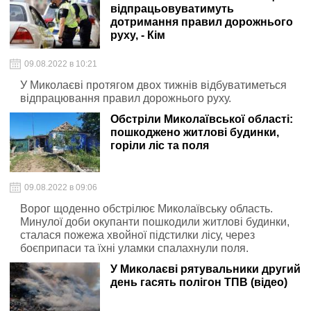
відпрацьовуватимуть
дотримання правил дорожнього
руху, - Кім
09.08.2022 в 10:21
У Миколаєві протягом двох тижнів відбуватиметься
відпрацювання правил дорожнього руху.
Обстріли Миколаївської області:
пошкоджено житлові будинки,
горіли ліс та поля
09.08.2022 в 09:06
Ворог щоденно обстрілює Миколаївську область.
Минулої доби окупанти пошкодили житлові будинки,
сталася пожежа хвойної підстилки лісу, через
боєприпаси та їхні уламки спалахнули поля.
У Миколаєві рятувальники другий
день гасять полігон ТПВ (відео)