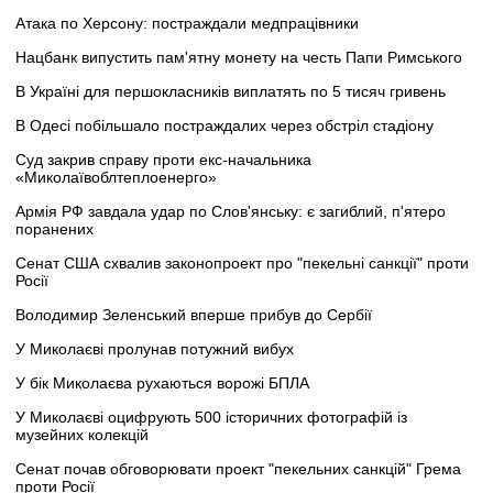
Атака по Херсону: постраждали медпрацівники
Нацбанк випустить пам'ятну монету на честь Папи Римського
В Україні для першокласників виплатять по 5 тисяч гривень
В Одесі побільшало постраждалих через обстріл стадіону
Суд закрив справу проти екс-начальника
«Миколаївоблтеплоенерго»
Армія РФ завдала удар по Слов'янську: є загиблий, п'ятеро
поранених
Сенат США схвалив законопроект про "пекельні санкції" проти
Росії
Володимир Зеленський вперше прибув до Сербії
У Миколаєві пролунав потужний вибух
У бік Миколаєва рухаються ворожі БПЛА
У Миколаєві оцифрують 500 історичних фотографій із
музейних колекцій
Сенат почав обговорювати проект "пекельних санкцій" Грема
проти Росії