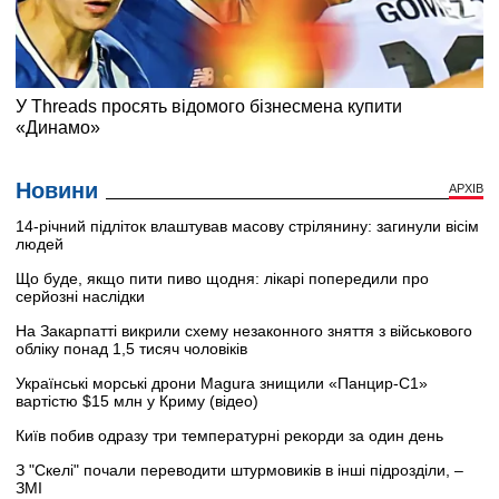
Новини
АРХІВ
14-річний підліток влаштував масову стрілянину: загинули вісім
людей
Що буде, якщо пити пиво щодня: лікарі попередили про
серйозні наслідки
На Закарпатті викрили схему незаконного зняття з військового
обліку понад 1,5 тисяч чоловіків
Українські морські дрони Magura знищили «Панцир-С1»
вартістю $15 млн у Криму (відео)
Київ побив одразу три температурні рекорди за один день
З "Скелі" почали переводити штурмовиків в інші підрозділи, –
ЗМІ