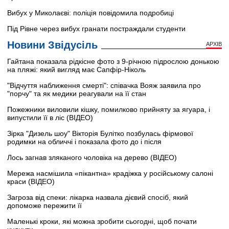
Вибух у Миколаєві: поліція повідомила подробиці
Під Рівне через вибух гранати постраждали студенти
Новини Звідусіль
АРХІВ
Гайтана показала рідкісне фото з 9-річною підрослою донькою
на пляжі: який вигляд має Сапфір-Ніколь
"Відчуття наближення смерті": співачка Вояж заявила про
"порчу" та як медики реагували на її стан
Пожежники виловили кішку, помилково прийняту за ягуара, і
випустили її в ліс (ВІДЕО)
Зірка "Дизель шоу" Вікторія Булітко позбулась фірмової
родимки на обличчі і показала фото до і після
Лось загнав зляканого чоловіка на дерево (ВІДЕО)
Мережа насмішила «пікантна» крадіжка у російському салоні
краси (ВІДЕО)
Загроза від спеки: лікарка назвала дієвий спосіб, який
допоможе пережити її
Маленькі кроки, які можна зробити сьогодні, щоб почати