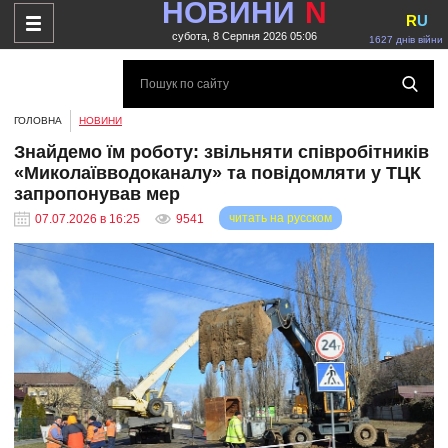
НОВИНИ
N
R
U
субота, 8 Серпня 2026 05:06
1627 днів війни
ГОЛОВНА
НОВИНИ
Знайдемо їм роботу: звільняти співробітників
«Миколаївводоканалу» та повідомляти у ТЦК
запропонував мер
читать на русском
07.07.2026 в 16:25
9541