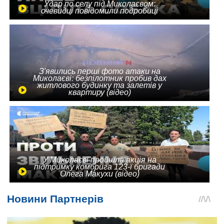
Удар по селу під Миколаєвом:
очевидці повідомили подробиці
З'явились перші фото атаки на
Миколаєві: безпілотник пробив дах
житлового будинку та залетів у
квартиру (відео)
У Миколаєві пройшла акція на
підтримку комбрига 123-ї бригади
Олега Макухи (відео)