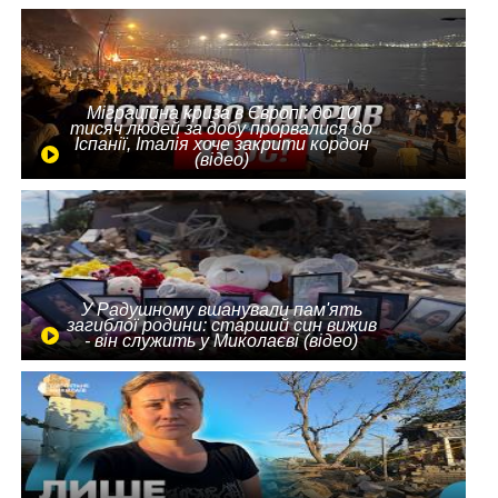
Міграційна криза в Європі: до 10
тисяч людей за добу прорвалися до
Іспанії, Італія хоче закрити кордон
(відео)
У Радушному вшанували пам'ять
загиблої родини: старший син вижив
- він служить у Миколаєві (відео)