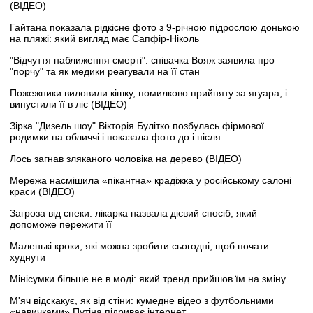
(ВІДЕО)
Гайтана показала рідкісне фото з 9-річною підрослою донькою
на пляжі: який вигляд має Сапфір-Ніколь
"Відчуття наближення смерті": співачка Вояж заявила про
"порчу" та як медики реагували на її стан
Пожежники виловили кішку, помилково прийняту за ягуара, і
випустили її в ліс (ВІДЕО)
Зірка "Дизель шоу" Вікторія Булітко позбулась фірмової
родимки на обличчі і показала фото до і після
Лось загнав зляканого чоловіка на дерево (ВІДЕО)
Мережа насмішила «пікантна» крадіжка у російському салоні
краси (ВІДЕО)
Загроза від спеки: лікарка назвала дієвий спосіб, який
допоможе пережити її
Маленькі кроки, які можна зробити сьогодні, щоб почати
худнути
Мінісумки більше не в моді: який тренд прийшов їм на зміну
М'яч відскакує, як від стіни: кумедне відео з футбольними
«навичками» Путіна підриває інтернет