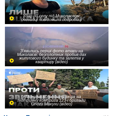
Удар по селу під Миколаєвом:
очевидці повідомили подробиці
З'явились перші фото атаки на
Миколаєві: безпілотник пробив дах
житлового будинку та залетів у
квартиру (відео)
У Миколаєві пройшла акція на
підтримку комбрига 123-ї бригади
Олега Макухи (відео)