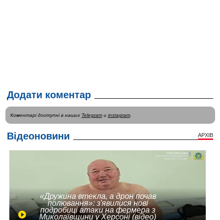
Додати коментар
Коментарі доступні в наших
Telegram
и
instagram
.
Відеоновини
АРХІВ
«Дружина втекла, а дрон почав
полювання»: з'явилися нові
подробиці атаки на фермера з
Миколаївщини у Херсоні (відео)