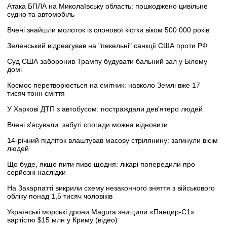
Атака БПЛА на Миколаївську область: пошкоджено цивільне
судно та автомобіль
Вчені знайшли молоток із слонової кістки віком 500 000 років
Зеленський відреагував на "пекельні" санкції США проти РФ
Суд США заборонив Трампу будувати бальний зал у Білому
домі
Космос перетворюється на смітник: навколо Землі вже 17
тисяч тонн сміття
У Харкові ДТП з автобусом: постраждали дев'ятеро людей
Вчені з'ясували: забуті спогади можна відновити
14-річний підліток влаштував масову стрілянину: загинули вісім
людей
Що буде, якщо пити пиво щодня: лікарі попередили про
серйозні наслідки
На Закарпатті викрили схему незаконного зняття з військового
обліку понад 1,5 тисяч чоловіків
Українські морські дрони Magura знищили «Панцир-С1»
вартістю $15 млн у Криму (відео)