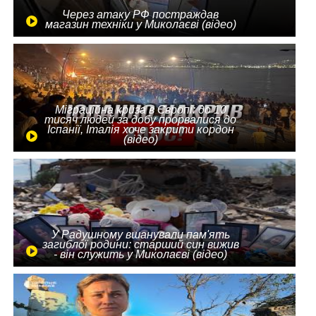
Через атаку РФ постраждав
магазин техніки у Миколаєві (відео)
Міграційна криза в Європі: до 10
тисяч людей за добу прорвалися до
Іспанії, Італія хоче закрити кордон
(відео)
У Радушному вшанували пам'ять
загиблої родини: старший син вижив
- він служить у Миколаєві (відео)