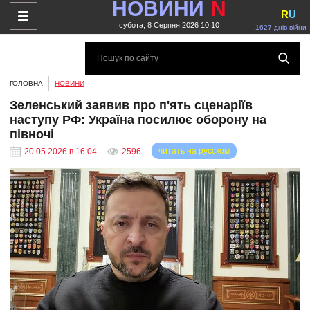
НОВИНИ
N
R
U
субота, 8 Серпня 2026 10:10
1627 днів війни
ГОЛОВНА
НОВИНИ
Зеленський заявив про п'ять сценаріїв
наступу РФ: Україна посилює оборону на
півночі
читать на русском
20.05.2026 в 16:04
2596