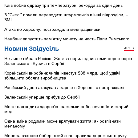
Київ побив одразу три температурні рекорди за один день
З "Скелі" почали переводити штурмовиків в інші підрозділи, –
ЗМІ
Атака по Херсону: постраждали медпрацівники
Нацбанк випустить пам'ятну монету на честь Папи Римського
Новини Звідусіль
АРХІВ
Не лише війна з Росією: Жовква оприлюднив теми переговорів
Зеленського і Вучича в Сербії
Корейський виробник чипів інвестує $38 млрд, щоб удвічі
збільшити обсяги виробництва
Російський дрон атакував лікарню в Херсоні: є постраждалі
Зеленський уперше прибув до Сербії
Може нашкодити здоров'ю: наскільки небезпечно їсти старий
мед
Одна зміна родимки може врятувати життя: як розпізнати
меланому
Мережа захопив бобер, який знає правила дорожнього руху