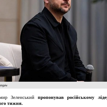
стріч
имир Зеленський
пропонував російському лід
ого тижня.