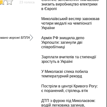
23 голоса
знизить виробництво електрики
в Європі
Миколаївський весляр завоював
чотири медалі на чемпіонаті
України
совано ворожі БПЛА
Армія РФ знищила депо
Укрпошти: загинули дві
співробітниці
Зарплати вчителів та стипендії
зростуть в Україні
У Миколаєві спека побила
температурний рекорд
Постріли в центрі Кривого Рогу:
є поранений, стрілець втік
ДТП з фурою під Миколаєвом:
водій легковика загинув,