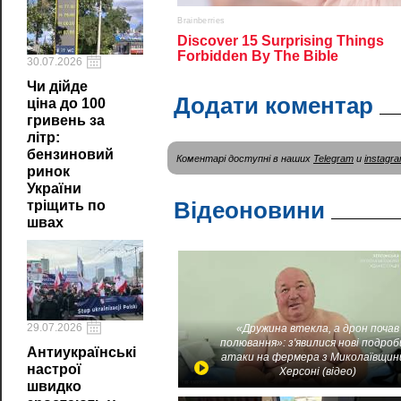
30.07.2026
Чи дійде
Додати коментар
ціна до 100
гривень за
літр:
бензиновий
Коментарі доступні в наших
Telegram
и
instagr
ринок
України
Відеоновини
тріщить по
швах
29.07.2026
«Дружина втекла, а дрон почав
полювання»: з'явилися нові подроб
Антиукраїнські
атаки на фермера з Миколаївщин
настрої
Херсоні (відео)
швидко