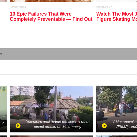
am
.
иці
и у
З'явилися нові фото та відео з місця
У Миколаєві 
нічної атаки по Миколаєву
ЛШМД, який