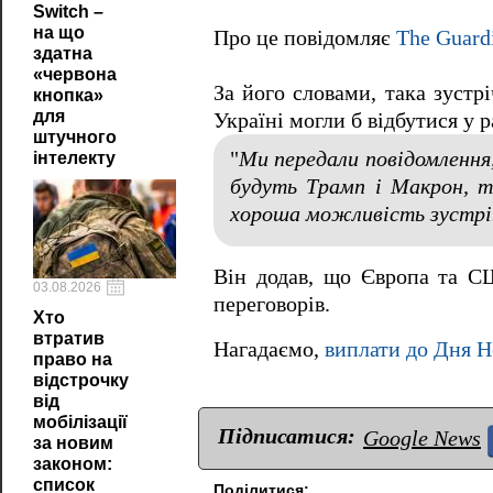
Switch –
на що
Про це повідомляє
The Guard
здатна
«червона
За його словами, така зуст
кнопка»
для
Україні могли б відбутися у р
штучного
"
Ми передали повідомлення,
інтелекту
будуть Трамп і Макрон, т
хороша можливість зустрі
Він додав, що Європа та СШ
03.08.2026
переговорів.
Хто
втратив
Нагадаємо,
виплати до Дня Н
право на
відстрочку
від
мобілізації
Підписатися:
Google News
за новим
законом:
список
Поділитися: