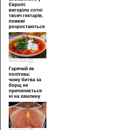
Європі:
вигоріло сотні
тисяч гектарів,
пожежі
розростаються
26.07.2026
Гарячий як
політика:
чому битва за
борщ не
припиняється
ні на хвилину