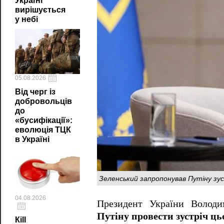
Україні
вирішується
у небі
05.08.2026
Від черг із
добровольців
до
«бусифікації»:
еволюція ТЦК
в Україні
Зеленський запропонував Путіну зу
04.08.2026
Президент України Волод
Путіну провести зустріч ць
Кill