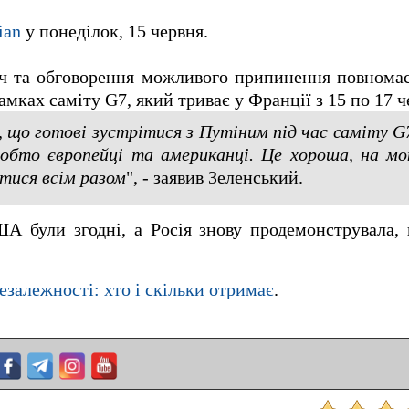
ian
у понеділок, 15 червня.
річ та обговорення можливого припинення повнома
амках саміту G7, який триває у Франції з 15 по 17 ч
 що готові зустрітися з Путіним під час саміту G
обто європейці та американці. Це хороша, на м
тися всім разом
", - заявив Зеленський.
А були згодні, а Росія знову продемонструвала,
езалежності: хто і скільки отримає
.