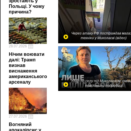
зростають у
Польщі. У чому
причина?
Через атаку РФ постраждав мага
техніки у Миколаєві (відео)
28.07.2026
Нічим воювати
далі: Трамп
визнав
виснаження
американського
Удар по селу під Миколаєвом: очев
арсеналу
повідомили подробиці
27.07.2026
Вогняний
апокаліпсис у