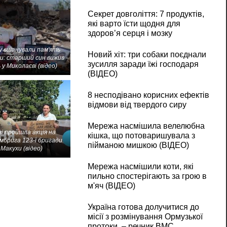
Секрет довголіття: 7 продуктів,
які варто їсти щодня для
здоров’я серця і мозку
 вшанували пам'ять
Новий хіт: три собаки поєднали
и: старший син вижив -
зусилля заради їжі господаря
 у Миколаєві (відео)
(ВІДЕО)
8 несподівано корисних ефектів
відмови від твердого сиру
Мережа насмішила велелюбна
і пройшла акція на
кішка, що потоваришувала з
мбрига 123-ї бригади
пійманою мишкою (ВІДЕО)
Макухи (відео)
Мережа насмішили коти, які
пильно спостерігають за грою в
м'яч (ВІДЕО)
Україна готова долучитися до
місії з розмінування Ормузької
протоки, – речник ВМС