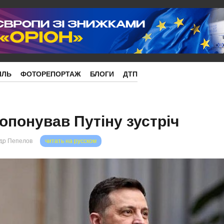
ІЛЬ
ФОТОРЕПОРТАЖ
БЛОГИ
ДТП
опонував Путіну зустріч
др Пепелов
читать на русском