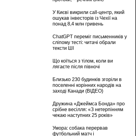
У Києві викрили call-центр, який
ошукав інвесторів із Чехії на
понад 8,4 млн гривень
ChatGPT переміг письменників у
сліпому тесті: читачі обрали
тексти ШІ
Що коїться з тілом, коли ви
лягаєте після півночі
Близько 230 будинків згоріли в
поселенні корінних народів на
заході Канади (ВІДЕО)
Дружина «Джеймса Бонда» про
срібне весілля: «З нетерпінням
чекаю наступних 25 років»
Умора: собака перервав
футбольний матч і