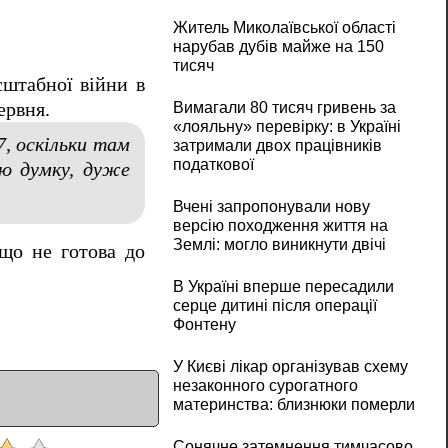
Житель Миколаївської області
нарубав дубів майже на 150
тисяч
сштабної війни в
ервня.
Вимагали 80 тисяч гривень за
«лояльну» перевірку: в Україні
7, оскільки там
затримали двох працівників
податкової
ою думку, дуже
Вчені запропонували нову
версію походження життя на
Землі: могло виникнути двічі
 що не готова до
В Україні вперше пересадили
серце дитині після операції
Фонтену
У Києві лікар організував схему
незаконного сурогатного
материнства: близнюки померли
Сонячне затемнення тимчасово