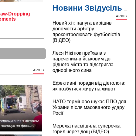
Новини Звідусіль
АРХІВ
Новий хіт: папуга вирішив
допомогти арбітру
проконтролювати футболістів
(ВІДЕО)
Леся Нікітюк приїхала з
нареченим-військовим до
рідного міста та підстригла
однорічного сина
АРХІВ
Ефективні поради від дієтолога:
як позбутися жиру на животі
НАТО терміново шукає ППО для
України після масованого удару
Росії
попрощалися з лікарем
Мережа насмішила суперечка
 загинув на фронті
горил через дощ (ВІДЕО)