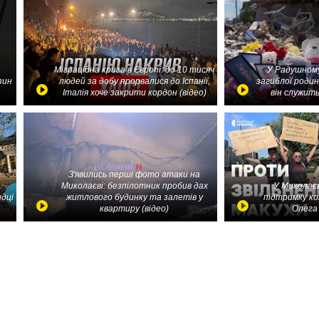
Міграційна криза в Європі: до 10 тисяч
У Радушному
зин
людей за добу прорвалися до Іспанії,
загиблої родин
Італія хоче закрити кордон (відео)
він служить
З'явились перші фото атаки на
Миколаєві: безпілотник пробив дах
У Миколаєв
идці
житлового будинку та залетів у
підтримку ко
квартиру (відео)
Олега 