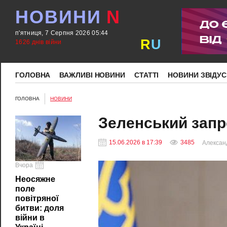
НОВИНИ
N
п'ятниця, 7 Серпня 2026 05:44
R
U
1626 днів війни
ГОЛОВНА
ВАЖЛИВІ НОВИНИ
СТАТТІ
НОВИНИ ЗВІДУС
ГОЛОВНА
НОВИНИ
Зеленський запр
15.06.2026 в 17:39
3485
Алексан
Вчора
Неосяжне
поле
повітряної
битви: доля
війни в