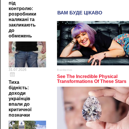
під
контролю:
розробники
налякані та
закликають
до
обмежень
31.07.2026
Тиха
бідність:
доходи
українців
впали до
критичної
позначки