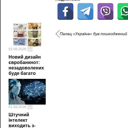
Палац «Україна» був пошкоджений вн
02.08.2026
Новий дизайн
євробанкнот:
незадоволених
буде багато
01.08.2026
Штучний
інтелект
виходить з-