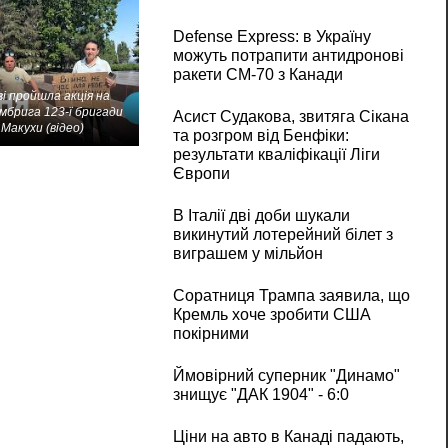
Defense Express: в Україну
можуть потрапити антидронові
ракети CM-70 з Канади
і пройшла акція на
мбрига 123-ї бригади
Асист Судакова, звитяга Сікана
Макухи (відео)
та розгром від Бенфіки:
результати кваліфікації Ліги
Європи
В Італії дві доби шукали
викинутий лотерейний білет з
виграшем у мільйон
Соратниця Трампа заявила, що
Кремль хоче зробити США
покірними
Ймовірний суперник "Динамо"
знищує "ДАК 1904" - 6:0
Ціни на авто в Канаді падають,