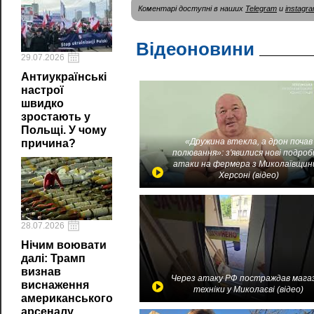
Коментарі доступні в наших
Telegram
и
instagr
Відеоновини
29.07.2026
Антиукраїнські
настрої
швидко
зростають у
Польщі. У чому
«Дружина втекла, а дрон почав
причина?
полювання»: з'явилися нові подроб
атаки на фермера з Миколаївщин
Херсоні (відео)
28.07.2026
Нічим воювати
далі: Трамп
визнав
Через атаку РФ постраждав мага
виснаження
техніки у Миколаєві (відео)
американського
арсеналу