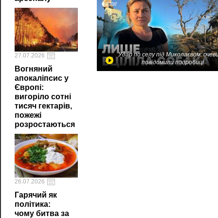
Удар по селу під Миколаєвом: очев
27.07.2026
повідомили подробиці
Вогняний
апокаліпсис у
Європі:
вигоріло сотні
тисяч гектарів,
пожежі
розростаються
26.07.2026
Гарячий як
політика:
чому битва за