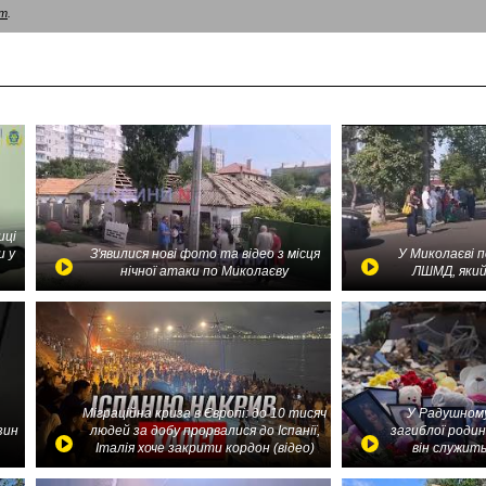
am
.
иці
и у
З'явилися нові фото та відео з місця
У Миколаєві 
нічної атаки по Миколаєву
ЛШМД, який
Міграційна криза в Європі: до 10 тисяч
У Радушному
зин
людей за добу прорвалися до Іспанії,
загиблої родин
Італія хоче закрити кордон (відео)
він служить