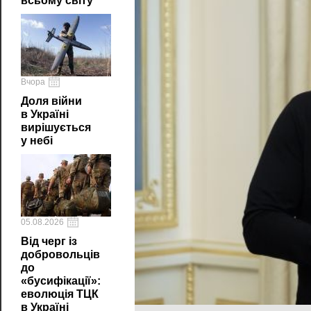
всьому світу
Вчора
Доля війни
в Україні
вирішується
у небі
05.08.2026
Від черг із
добровольців
до
«бусифікації»:
еволюція ТЦК
в Україні