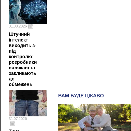
01.08.2026
Штучний
інтелект
виходить з-
під
контролю:
розробники
налякані та
закликають
до
обмежень
31.07.2026