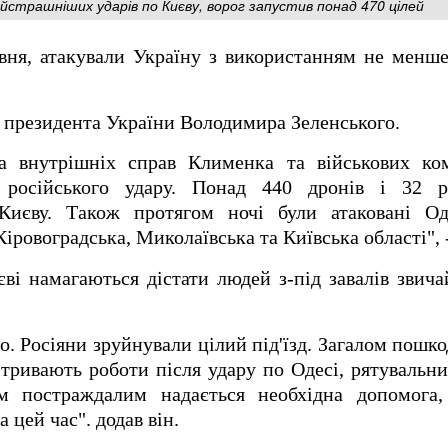
айстрашніших ударів по Києву, ворог запустив понад 470 цілей
вня, атакували Україну з використанням не менше
президента України Володимира Зеленського.
тра внутрішніх справ Клименка та військових ко
о російського удару. Понад 440 дронів і 32 
Києву. Також протягом ночі були атаковані Од
іровоградська, Миколаївська та Київська області", -
єві намагаються дістати людей з-під завалів звич
ло. Росіяни зруйнували цілий під'їзд. Загалом пош
 тривають роботи після удару по Одесі, рятуваль
ім постраждалим надається необхідна допомога
 цей час". додав він.