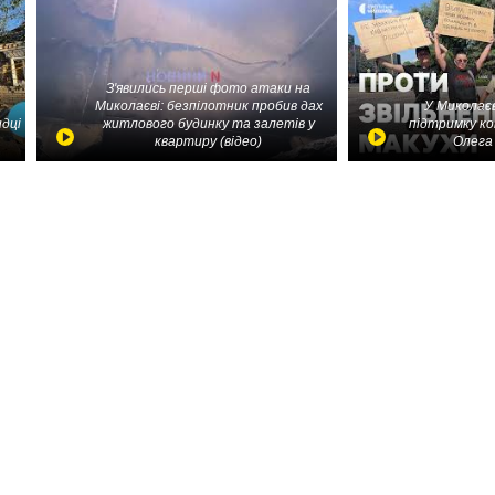
З'явились перші фото атаки на
Миколаєві: безпілотник пробив дах
У Миколаєв
идці
житлового будинку та залетів у
підтримку ко
квартиру (відео)
Олега 