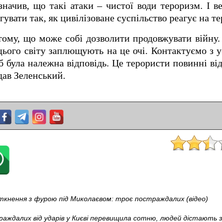
начив, що такі атаки – чистої води тероризм. І в
увати так, як цивілізоване суспільство реагує на те
ому, що може собі дозволити продовжувати війну. 
 цього світу заплющують на це очі. Контактуємо з 
 була належна відповідь. Це терористи повинні від
дав Зеленський.
іткнення з фурою під Миколаєвом: троє постраждалих (відео)
раждалих від ударів у Києві перевищила сотню, людей дістають з-п