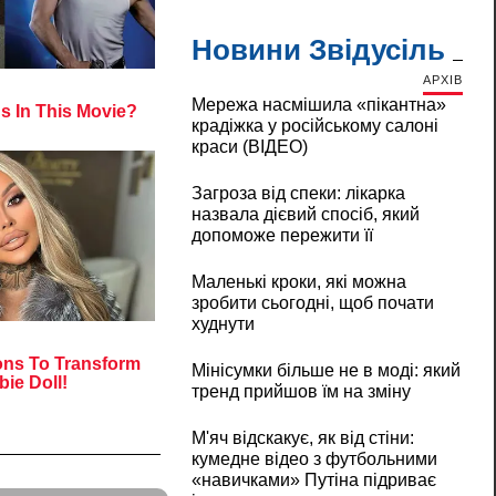
Новини Звідусіль
АРХІВ
Мережа насмішила «пікантна»
крадіжка у російському салоні
краси (ВІДЕО)
Загроза від спеки: лікарка
назвала дієвий спосіб, який
допоможе пережити її
Маленькі кроки, які можна
зробити сьогодні, щоб почати
худнути
Мінісумки більше не в моді: який
тренд прийшов їм на зміну
М'яч відскакує, як від стіни:
кумедне відео з футбольними
«навичками» Путіна підриває