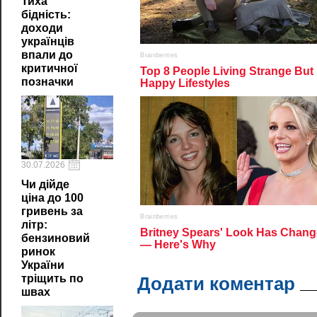
Тиха
бідність:
доходи
українців
впали до
критичної
позначки
30.07.2026
Чи дійде
ціна до 100
гривень за
літр:
бензиновий
ринок
України
тріщить по
Додати коментар
швах