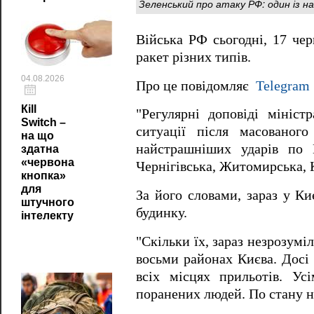
Зеленський про атаку РФ: один із н
Війська РФ сьогодні, 17 чер
ракет різних типів.
04.08.2026
Про це повідомляє
Telegram
Кill
"Регулярні доповіді мініс
Switch –
ситуації після масованог
на що
найстрашніших ударів по 
здатна
«червона
Чернігівська, Житомирська, К
кнопка»
для
За його словами, зараз у Ки
штучного
будинку.
інтелекту
"Скільки їх, зараз незрозумі
восьми районах Києва. Досі
всіх місцях прильотів. Ус
поранених людей. По стану на