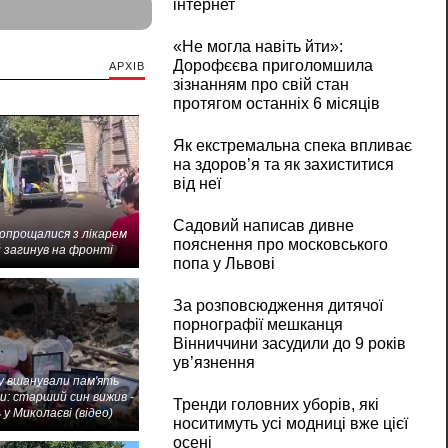
інтернет
«Не могла навіть йти»:
Дорофєєва приголомшила
АРХІВ
зізнанням про свій стан
протягом останніх 6 місяців
Як екстремальна спека впливає
на здоров’я та як захиститися
від неї
Садовий написав дивне
попрощалися з лікарем
пояснення про московського
 загинув на фронті
попа у Львові
За розповсюдження дитячої
порнографії мешканця
Вінниччини засудили до 9 років
ув’язнення
 вшанували пам'ять
и: старший син вижив -
Тренди головних уборів, які
 у Миколаєві (відео)
носитимуть усі модниці вже цієї
осені