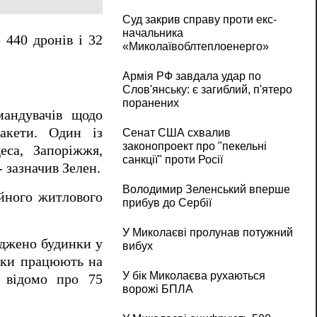
Суд закрив справу проти екс-
начальника
 440 дронів і 32
«Миколаївоблтеплоенерго»
Армія РФ завдала удар по
Слов'янську: є загиблий, п'ятеро
поранених
мандувачів щодо
ракети. Один із
Сенат США схвалив
законопроект про "пекельні
еса, Запоріжжя,
санкції" проти Росії
 зазначив Зелен.
Володимир Зеленський вперше
айного житлового
прибув до Сербії
У Миколаєві пролунав потужний
коджено будинки у
вибух
ники працюють на
У бік Миколаєва рухаються
, відомо про 75
ворожі БПЛА