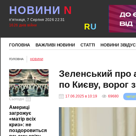
НОВИНИ
N
п'ятниця, 7 Серпня 2026 22:31
R
U
1626 днів війни
ГОЛОВНА
ВАЖЛИВІ НОВИНИ
СТАТТІ
НОВИНИ ЗВІДУС
ГОЛОВНА
НОВИНИ
Зеленський про 
по Києву, ворог 
17.06.2025 в 10:19
69680
читат
Сьогодні
Америці
загрожує
«матір всіх
криз»: не
поздоровиться