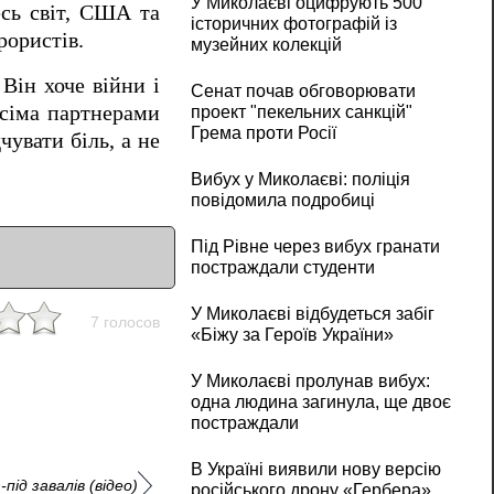
У Миколаєві оцифрують 500
есь світ, США та
історичних фотографій із
рористів.
музейних колекцій
Він хоче війни і
Сенат почав обговорювати
усіма партнерами
проект "пекельних санкцій"
Грема проти Росії
чувати біль, а не
Вибух у Миколаєві: поліція
повідомила подробиці
Під Рівне через вибух гранати
постраждали студенти
У Миколаєві відбудеться забіг
7 голосов
«Біжу за Героїв України»
У Миколаєві пролунав вибух:
одна людина загинула, ще двоє
постраждали
В Україні виявили нову версію
ід завалів (відео)
російського дрону «Гербера»