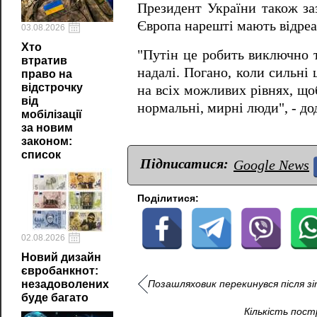
Президент України також заз
Європа нарешті мають відреаг
03.08.2026
Хто
"Путін це робить виключно т
втратив
надалі. Погано, коли сильні
право на
відстрочку
на всіх можливих рівнях, щоб
від
нормальні, мирні люди", - до
мобілізації
за новим
законом:
список
Підписатися:
Google News
Поділитися:
02.08.2026
Новий дизайн
євробанкнот:
Позашляховик перекинувся після з
незадоволених
буде багато
Кількість пост