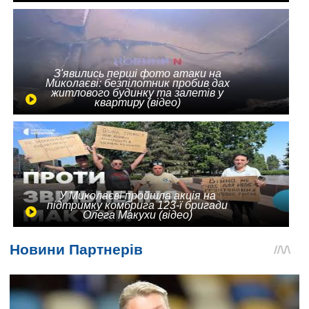
З'явились перші фото атаки на
Миколаєві: безпілотник пробив дах
житлового будинку та залетів у
квартиру (відео)
У Миколаєві пройшла акція на
підтримку комбрига 123-ї бригади
Олега Макухи (відео)