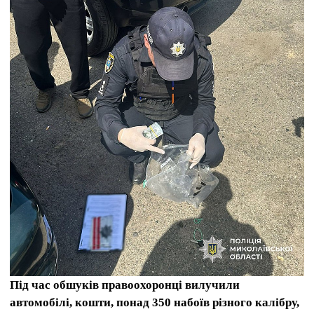
Під час обшуків правоохоронці вилучили
автомобілі, кошти, понад 350 набоїв різного калібру,