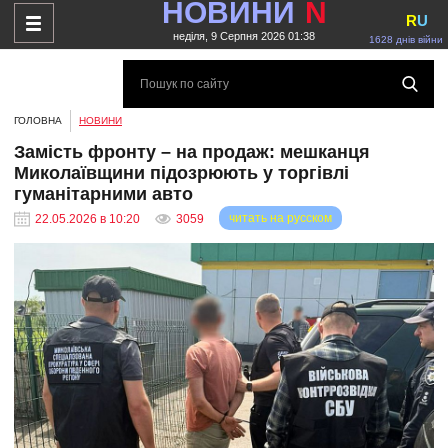
НОВИНИ
N
R
U
неділя, 9 Серпня 2026 01:38
1628 днів війни
ГОЛОВНА
НОВИНИ
Замість фронту – на продаж: мешканця
Миколаївщини підозрюють у торгівлі
гуманітарними авто
читать на русском
22.05.2026 в 10:20
3059