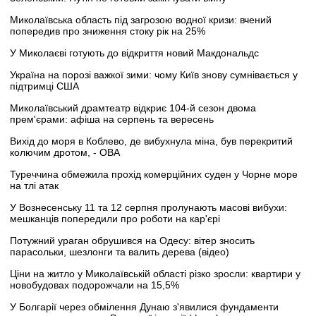
Миколаївська область під загрозою водної кризи: вчений
попередив про зниження стоку рік на 25%
У Миколаєві готують до відкриття новий Макдональдс
Україна на порозі важкої зими: чому Київ знову сумнівається у
підтримці США
Миколаївський драмтеатр відкриє 104-й сезон двома
прем'єрами: афіша на серпень та вересень
Вихід до моря в Коблево, де вибухнула міна, був перекритий
колючим дротом, - ОВА
Туреччина обмежила прохід комерційних суден у Чорне море
на тлі атак
У Вознесенську 11 та 12 серпня пролунають масові вибухи:
мешканців попередили про роботи на кар'єрі
Потужний ураган обрушився на Одесу: вітер зносить
парасольки, шезлонги та валить дерева (відео)
Ціни на житло у Миколаївській області різко зросли: квартири у
новобудовах подорожчали на 15,5%
У Болгарії через обмілення Дунаю з'явилися фундаменти