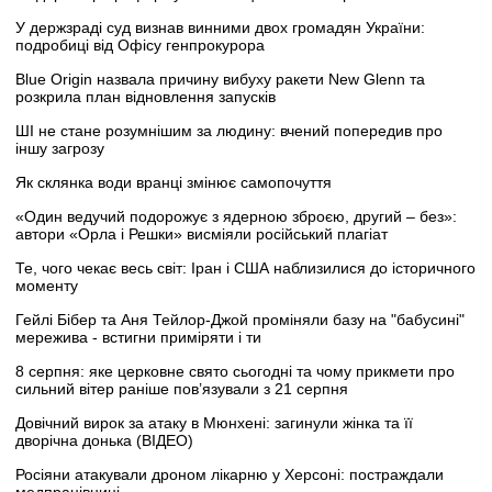
У держзраді суд визнав винними двох громадян України:
подробиці від Офісу генпрокурора
Blue Origin назвала причину вибуху ракети New Glenn та
розкрила план відновлення запусків
ШІ не стане розумнішим за людину: вчений попередив про
іншу загрозу
Як склянка води вранці змінює самопочуття
«Один ведучий подорожує з ядерною зброєю, другий – без»:
автори «Орла і Решки» висміяли російський плагіат
Те, чого чекає весь світ: Іран і США наблизилися до історичного
моменту
Гейлі Бібер та Аня Тейлор-Джой проміняли базу на "бабусині"
мережива - встигни приміряти і ти
8 серпня: яке церковне свято сьогодні та чому прикмети про
сильний вітер раніше пов’язували з 21 серпня
Довічний вирок за атаку в Мюнхені: загинули жінка та її
дворічна донька (ВІДЕО)
Росіяни атакували дроном лікарню у Херсоні: постраждали
медпрацівниці