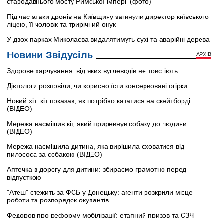
стародавнього мосту Римської імперії (фото)
Під час атаки дронів на Київщину загинули директор київського
ліцею, її чоловік та трирічний онук
У двох парках Миколаєва видалятимуть сухі та аварійні дерева
Новини Звідусіль
АРХІВ
Здорове харчування: від яких вуглеводів не товстіють
Дієтологи розповіли, чи корисно їсти консервовані огірки
Новий хіт: кіт показав, як потрібно кататися на скейтборді
(ВІДЕО)
Мережа насмішив кіт, який приревнув собаку до людини
(ВІДЕО)
Мережа насмішила дитина, яка вирішила сховатися від
пилососа за собакою (ВІДЕО)
Аптечка в дорогу для дитини: збираємо грамотно перед
відпусткою
"Атеш" стежить за ФСБ у Донецьку: агенти розкрили місце
роботи та розпорядок окупантів
Федоров про реформу мобілізації: етапний призов та СЗЧ