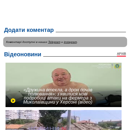
Додати коментар
Коментарі доступні в наших
Telegram
и
instagram
.
Відеоновини
АРХІВ
«Дружина втекла, а дрон почав
полювання»: з'явилися нові
подробиці атаки на фермера з
Миколаївщини у Херсоні (відео)