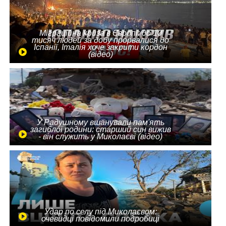
Міграційна криза в Європі: до 10
тисяч людей за добу прорвалися до
Іспанії, Італія хоче закрити кордон
(відео)
У Радушному вшанували пам'ять
загиблої родини: старший син вижив
- він служить у Миколаєві (відео)
Удар по селу під Миколаєвом:
очевидці повідомили подробиці