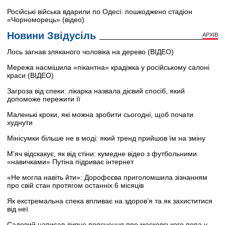
Російські війська вдарили по Одесі: пошкоджено стадіон
«Чорноморець» (відео)
Новини Звідусіль
АРХІВ
Лось загнав зляканого чоловіка на дерево (ВІДЕО)
Мережа насмішила «пікантна» крадіжка у російському салоні
краси (ВІДЕО)
Загроза від спеки: лікарка назвала дієвий спосіб, який
допоможе пережити її
Маленькі кроки, які можна зробити сьогодні, щоб почати
худнути
Мінісумки більше не в моді: який тренд прийшов їм на зміну
М'яч відскакує, як від стіни: кумедне відео з футбольними
«навичками» Путіна підриває інтернет
«Не могла навіть йти»: Дорофєєва приголомшила зізнанням
про свій стан протягом останніх 6 місяців
Як екстремальна спека впливає на здоров’я та як захиститися
від неї
Садовий написав дивне пояснення про московського попа у