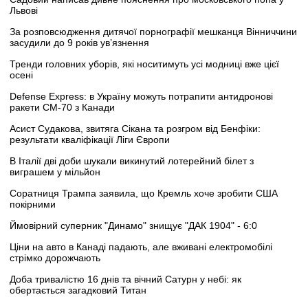
Львові
За розповсюдження дитячої порнографії мешканця Вінниччини
засудили до 9 років ув’язнення
Тренди головних уборів, які носитимуть усі модниці вже цієї
осені
Defense Express: в Україну можуть потрапити антидронові
ракети CM-70 з Канади
Асист Судакова, звитяга Сікана та розгром від Бенфіки:
результати кваліфікації Ліги Європи
В Італії дві доби шукали викинутий лотерейний білет з
виграшем у мільйон
Соратниця Трампа заявила, що Кремль хоче зробити США
покірними
Ймовірний суперник "Динамо" знищує "ДАК 1904" - 6:0
Ціни на авто в Канаді падають, але вживані електромобілі
стрімко дорожчають
Доба тривалістю 16 днів та вічний Сатурн у небі: як
обертається загадковий Титан