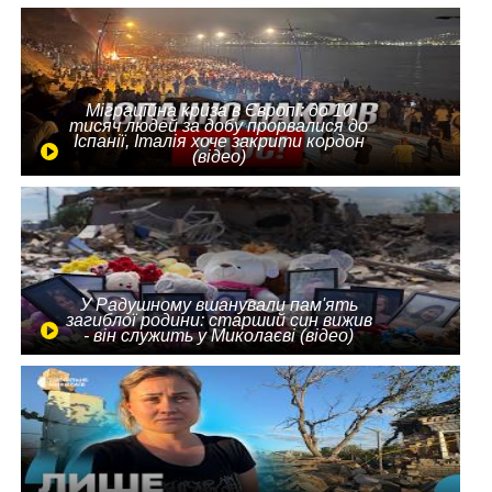
Міграційна криза в Європі: до 10
тисяч людей за добу прорвалися до
Іспанії, Італія хоче закрити кордон
(відео)
У Радушному вшанували пам'ять
загиблої родини: старший син вижив
- він служить у Миколаєві (відео)