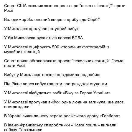
Сенат США схвалив законопроект про "пекельні санкції" проти
Росії
Володимир Зеленський вперше прибув до Сербії
У Миколаєві пролунав потужний вибух
У бік Миколаєва рухаються ворожі БПЛА
У Миколаєві оцифрують 500 історичних фотографій із
музейних колекцій
Сенат почав обговорювати проект "пекельних санкцій" Грема
проти Росії
Вибух у Миколаєві: поліція повідомила подробиці
Під Рівне через вибух гранати постраждали студенти
У Миколаєві відбудеться забіг «Біжу за Героїв України»
У Миколаєві пролунав вибух: одна людина загинула, ще двоє
постраждали
В Україні виявили нову версію російського дрону «Гербера»
В Івано-Франківську співробітники «Нової пошти» вигнали
собаку: їх звільнили