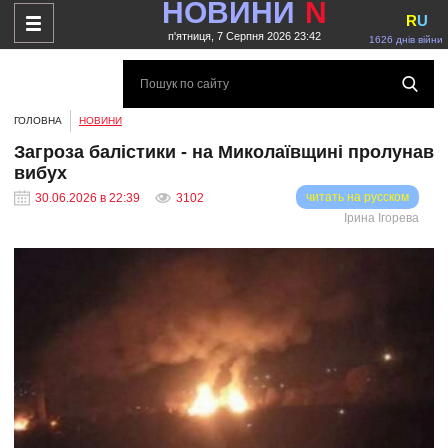
НОВИНИ
N
R
U
п'ятниця, 7 Серпня 2026 23:42
1626 днів війни
ГОЛОВНА
НОВИНИ
Загроза балістики - на Миколаївщині пролунав
вибух
читать на русском
30.06.2026 в 22:39
3102
Ірина Ігорева