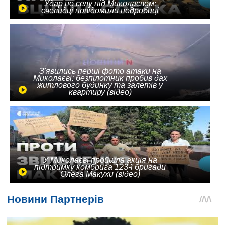
Удар по селу під Миколаєвом:
очевидці повідомили подробиці
З'явились перші фото атаки на
Миколаєві: безпілотник пробив дах
житлового будинку та залетів у
квартиру (відео)
У Миколаєві пройшла акція на
підтримку комбрига 123-ї бригади
Олега Макухи (відео)