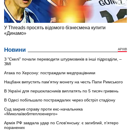
Новини
АРХІВ
З "Скелі" почали переводити штурмовиків в інші підрозділи, –
ЗМІ
Атака по Херсону: постраждали медпрацівники
Нацбанк випустить пам'ятну монету на честь Папи Римського
В Україні для першокласників виплатять по 5 тисяч гривень
В Одесі побільшало постраждалих через обстріл стадіону
Суд закрив справу проти екс-начальника
«Миколаївоблтеплоенерго»
Армія РФ завдала удар по Слов'янську: є загиблий, п'ятеро
поранених