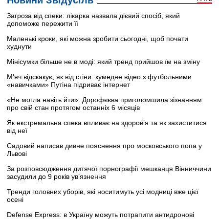
Загроза від спеки: лікарка назвала дієвий спосіб, який
допоможе пережити її
Маленькі кроки, які можна зробити сьогодні, щоб почати
худнути
Мінісумки більше не в моді: який тренд прийшов їм на зміну
М'яч відскакує, як від стіни: кумедне відео з футбольними
«навичками» Путіна підриває інтернет
«Не могла навіть йти»: Дорофєєва приголомшила зізнанням
про свій стан протягом останніх 6 місяців
Як екстремальна спека впливає на здоров’я та як захиститися
від неї
Садовий написав дивне пояснення про московського попа у
Львові
За розповсюдження дитячої порнографії мешканця Вінниччини
засудили до 9 років ув’язнення
Тренди головних уборів, які носитимуть усі модниці вже цієї
осені
Defense Express: в Україну можуть потрапити антидронові