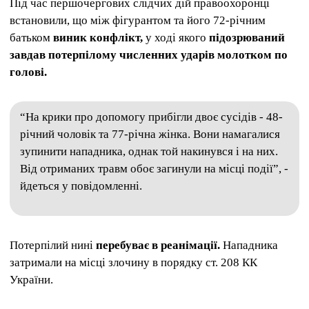
Під час першочергових слідчих дій правоохоронці
встановили, що між фігурантом та його 72-річним
батьком
виник конфлікт,
у ході якого
підозрюваний
завдав потерпілому численних ударів молотком по
голові.
“На крики про допомогу прибігли двоє сусідів - 48-
річний чоловік та 77-річна жінка. Вони намагалися
зупинити нападника, однак той накинувся і на них.
Від отриманих травм обоє загинули на місці події”, -
йдеться у повідомленні.
Потерпілий нині
перебуває в реанімації.
Нападника
затримали на місці злочину в порядку ст. 208 КК
України.