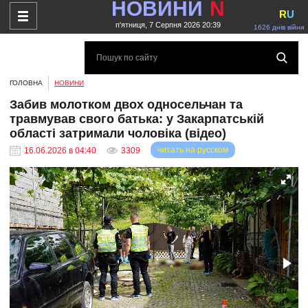
НОВИНИ
N
R
U
п'ятниця, 7 Серпня 2026 20:39
1626 днів війни
ГОЛОВНА
НОВИНИ
Забив молотком двох односельчан та
травмував свого батька: у Закарпатській
області затримали чоловіка (відео)
читать на русском
16.06.2026 в 04:40
3309