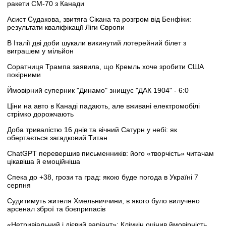
ракети CM-70 з Канади
Асист Судакова, звитяга Сікана та розгром від Бенфіки:
результати кваліфікації Ліги Європи
В Італії дві доби шукали викинутий лотерейний білет з
виграшем у мільйон
Соратниця Трампа заявила, що Кремль хоче зробити США
покірними
Ймовірний суперник "Динамо" знищує "ДАК 1904" - 6:0
Ціни на авто в Канаді падають, але вживані електромобілі
стрімко дорожчають
Доба тривалістю 16 днів та вічний Сатурн у небі: як
обертається загадковий Титан
ChatGPT перевершив письменників: його «творчість» читачам
цікавіша й емоційніша
Спека до +38, грози та град: якою буде погода в Україні 7
серпня
Судитимуть жителя Хмельниччини, в якого було вилучено
арсенал зброї та боєприпасів
«Нетривіальний і дієвий варіант»: Клімкін оцінив ймовірність