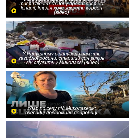
тисяч людей за добу прорвалися до
Іспанії, Італія хоче закрити кордон
(відео)
У Радушному вшанували пам'ять
загиблої родини: старший син вижив
- він служить у Миколаєві (відео)
Удар по селу під Миколаєвом:
очевидці повідомили подробиці