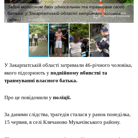
Забив молотком двох односельчан та травмував свого
батька: у Закарпатській області затримали чоловіка
(відео)
У Закарпатській області затримали 46-річного чоловіка,
якого підозрюють у
подвійному вбивстві та
травмуванні власного батька.
Про це повідомили у
поліції.
За даними слідства, трагедія сталася у ранок понеділка,
15 червня, в селі Клячаново Мукачівського району.