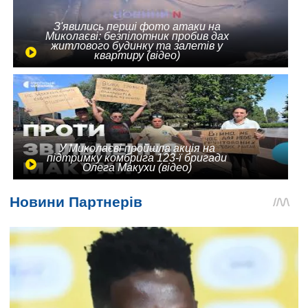
З'явились перші фото атаки на
Миколаєві: безпілотник пробив дах
житлового будинку та залетів у
квартиру (відео)
У Миколаєві пройшла акція на
підтримку комбрига 123-ї бригади
Олега Макухи (відео)