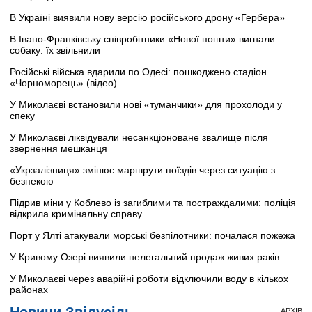
В Україні виявили нову версію російського дрону «Гербера»
В Івано-Франківську співробітники «Нової пошти» вигнали
собаку: їх звільнили
Російські війська вдарили по Одесі: пошкоджено стадіон
«Чорноморець» (відео)
У Миколаєві встановили нові «туманчики» для прохолоди у
спеку
У Миколаєві ліквідували несанкціоноване звалище після
звернення мешканця
«Укрзалізниця» змінює маршрути поїздів через ситуацію з
безпекою
Підрив міни у Коблево із загиблими та постраждалими: поліція
відкрила кримінальну справу
Порт у Ялті атакували морські безпілотники: почалася пожежа
У Кривому Озері виявили нелегальний продаж живих раків
У Миколаєві через аварійні роботи відключили воду в кількох
районах
Новини Звідусіль
АРХІВ