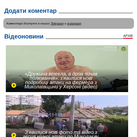
Додати коментар
Коментарі доступні в наших
Telegram
и
instagram
.
Відеоновини
АРХІВ
«Дружина втекла, а дрон почав
полювання»: з'явилися нові
подробиці атаки на фермера з
Миколаївщини у Херсоні (відео)
З'явилися нові фото та відео з
місця нічної атаки по Миколаєву