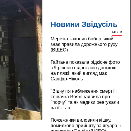
Новини Звідусіль
АРХІВ
Мережа захопив бобер, який
знає правила дорожнього руху
(ВІДЕО)
Гайтана показала рідкісне фото
з 9-річною підрослою донькою
на пляжі: який вигляд має
Сапфір-Ніколь
"Відчуття наближення смерті":
співачка Вояж заявила про
"порчу" та як медики реагували
на її стан
Пожежники виловили кішку,
помилково прийняту за ягуара, і