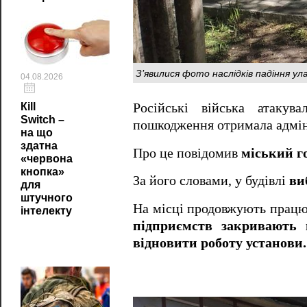
З'явилися фото наслідків падіння ула
04.08.2026
Російські війська атакув
Кill
Switch –
пошкодження отримала адмініс
на що
здатна
Про це повідомив
міський г
«червона
кнопка»
За його словами, у будівлі
ви
для
штучного
На місці продовжують працю
інтелекту
підприємств закривають 
відновити роботу установи.