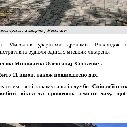
мків дронів на лікарню у Миколаєві
али Миколаїв ударними дронами. Внаслідок п
тративна будівля однієї з міських лікарень.
олова Миколаєва Олександр Сенкевич.
бито 11 вікон, також пошкоджено дах.
вати екстрені та комунальні служби.
Співробітни
вибиті вікна та проводять ремонт даху, щ