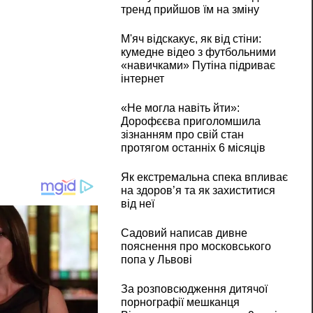
тренд прийшов їм на зміну
М'яч відскакує, як від стіни:
кумедне відео з футбольними
«навичками» Путіна підриває
інтернет
«Не могла навіть йти»:
Дорофєєва приголомшила
зізнанням про свій стан
протягом останніх 6 місяців
Як екстремальна спека впливає
на здоров’я та як захиститися
від неї
Садовий написав дивне
пояснення про московського
попа у Львові
За розповсюдження дитячої
порнографії мешканця