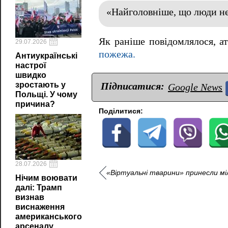
«Найголовніше, що люди не
Як раніше повідомлялося, а
29.07.2026
пожежа.
Антиукраїнські
настрої
швидко
Підписатися:
зростають у
Google News
Польщі. У чому
причина?
Поділитися:
28.07.2026
«Віртуальні тварини» принесли мі
Нічим воювати
далі: Трамп
визнав
виснаження
американського
арсеналу