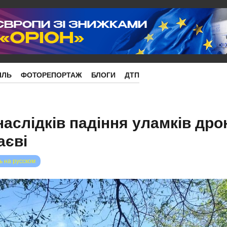
ІЛЬ
ФОТОРЕПОРТАЖ
БЛОГИ
ДТП
аслідків падіння уламків дро
аєві
ь на русском