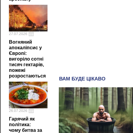
27.07.2026
Вогняний
апокаліпсис у
Європі:
вигоріло сотні
тисяч гектарів,
пожежі
розростаються
26.07.2026
Гарячий як
політика:
чому битва за