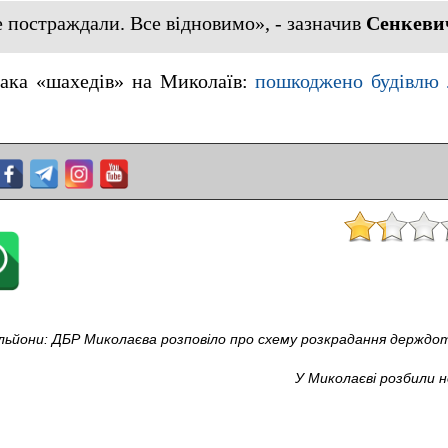
 постраждали. Все відновимо», - зазначив
Сенкеви
така «шахедів» на Миколаїв:
пошкоджено будівлю 
льйони: ДБР Миколаєва розповіло про схему розкрадання держдо
У Миколаєві розбили н