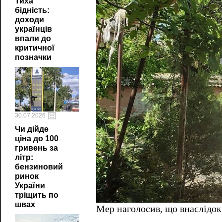
Тиха
бідність:
доходи
українців
впали до
критичної
позначки
30.07.2026
Чи дійде
ціна до 100
гривень за
літр:
бензиновий
ринок
України
тріщить по
швах
Мер наголосив, що внаслідок