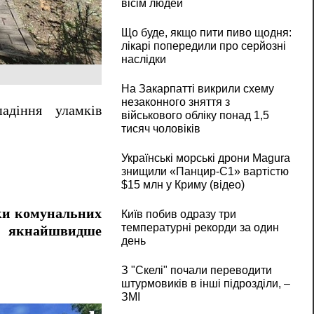
вісім людей
Що буде, якщо пити пиво щодня:
лікарі попередили про серйозні
наслідки
На Закарпатті викрили схему
незаконного зняття з
адіння уламків
військового обліку понад 1,5
тисяч чоловіків
Українські морські дрони Magura
знищили «Панцир-С1» вартістю
$15 млн у Криму (відео)
ки комунальних
Київ побив одразу три
температурні рекорди за один
об якнайшвидше
день
З "Скелі" почали переводити
штурмовиків в інші підрозділи, –
ЗМІ