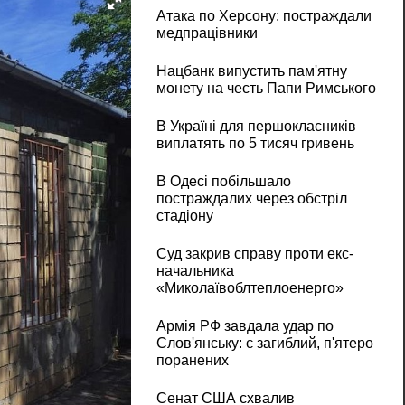
Атака по Херсону: постраждали
медпрацівники
Нацбанк випустить пам'ятну
монету на честь Папи Римського
В Україні для першокласників
виплатять по 5 тисяч гривень
В Одесі побільшало
постраждалих через обстріл
стадіону
Суд закрив справу проти екс-
начальника
«Миколаївоблтеплоенерго»
Армія РФ завдала удар по
Слов'янську: є загиблий, п'ятеро
поранених
Сенат США схвалив