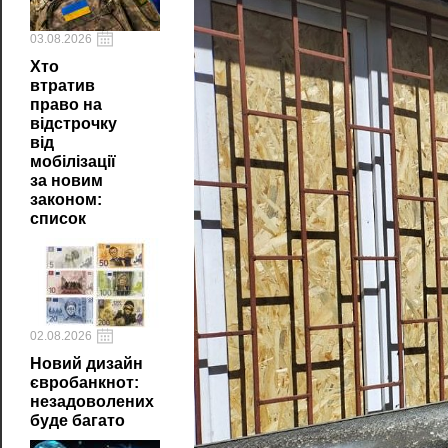
03.08.2026
Хто
втратив
право на
відстрочку
від
мобілізації
за новим
законом:
список
02.08.2026
Новий дизайн
євробанкнот:
незадоволених
буде багато