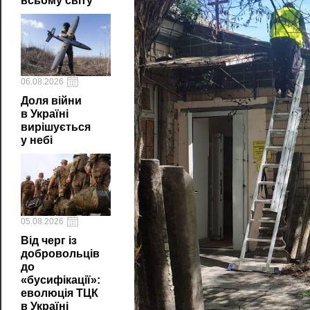
всьому світу
06.08.2026
Доля війни
в Україні
вирішується
у небі
05.08.2026
Від черг із
добровольців
до
«бусифікації»:
еволюція ТЦК
в Україні