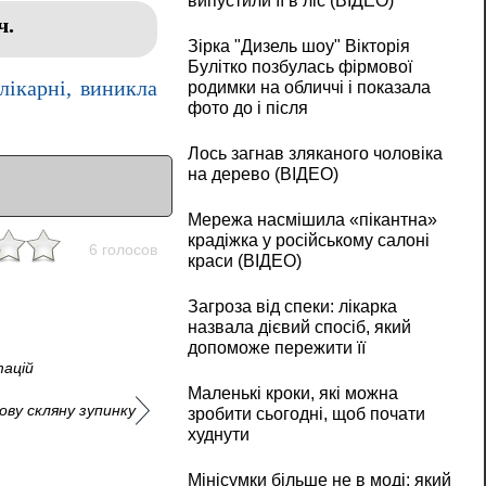
випустили її в ліс (ВІДЕО)
ч.
Зірка "Дизель шоу" Вікторія
Булітко позбулась фірмової
лікарні, виникла
родимки на обличчі і показала
фото до і після
Лось загнав зляканого чоловіка
на дерево (ВІДЕО)
Мережа насмішила «пікантна»
крадіжка у російському салоні
6 голосов
краси (ВІДЕО)
Загроза від спеки: лікарка
назвала дієвий спосіб, який
допоможе пережити її
тацій
Маленькі кроки, які можна
ову скляну зупинку
зробити сьогодні, щоб почати
худнути
Мінісумки більше не в моді: який