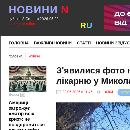
НОВИНИ
N
субота, 8 Серпня 2026 05:28
R
U
1627 днів війни
ГОЛОВНА
ВАЖЛИВІ НОВИНИ
СТАТТІ
НОВИНИ ЗВІДУС
ГОЛОВНА
НОВИНИ
З'явилися фото н
лікарню у Микол
22.05.2026 в 11:46
16304
читат
Вчора
Америці
загрожує
«матір всіх
криз»: не
поздоровиться