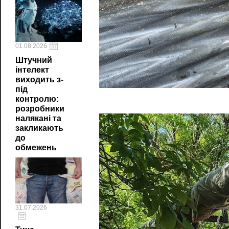
01.08.2026
Штучний
інтелект
виходить з-
під
контролю:
розробники
налякані та
закликають
до
обмежень
31.07.2026