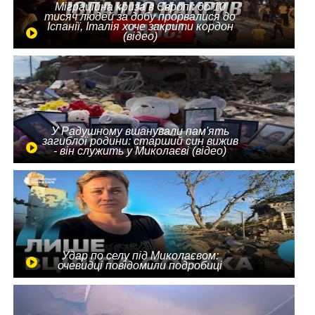
Міграційна криза в Європі: до 10
тисяч людей за добу прорвалися до
Іспанії, Італія хоче закрити кордон
(відео)
У Радушному вшанували пам'ять
загиблої родини: старший син вижив
- він служить у Миколаєві (відео)
Удар по селу під Миколаєвом:
очевидці повідомили подробиці