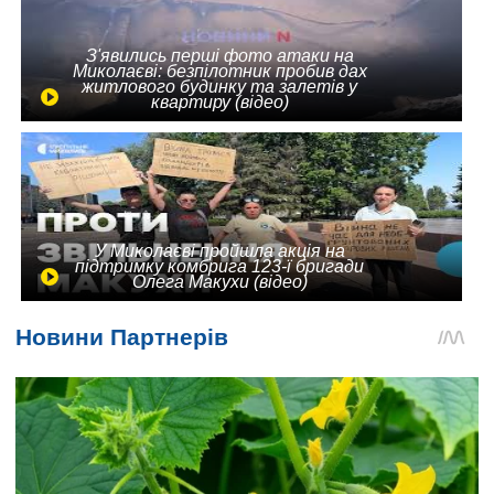
З'явились перші фото атаки на
Миколаєві: безпілотник пробив дах
житлового будинку та залетів у
квартиру (відео)
У Миколаєві пройшла акція на
підтримку комбрига 123-ї бригади
Олега Макухи (відео)