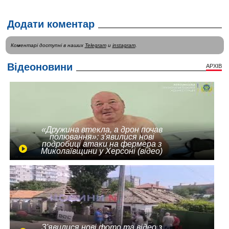
Додати коментар
Коментарі доступні в наших
Telegram
и
instagram
.
Відеоновини
АРХІВ
«Дружина втекла, а дрон почав
полювання»: з'явилися нові
подробиці атаки на фермера з
Миколаївщини у Херсоні (відео)
З'явилися нові фото та відео з