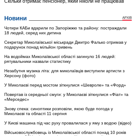
Новини
АРХІВ
Чотири КАБи вдарили по Запоріжжю та району: постраждали
18 людей, серед них дитина
Секретар Миколаївської міськради Дмитро Фалько отримав у
подарунок понад мільйон гривень
На водоймах Миколаївської області загинуло 16 людей:
рятувальники назвали статистику
Незабутня музика літа: для миколаївців виступили артисти з
Херсону (фото)
У Миколаєві перед мостом зіткнулися «Шевроле» та «Форд»
Повертав із середньої смуги: у Миколаєві зіткнулися «Фіат» та
«Мерседес»
Знову спека: синоптики розповіли, якою буде погода у
Миколаєві та області 11 серпня
У Києві машина під час руху провалилася у яму з водою (відео)
Військовослужбовець із Миколаївської області понад 10 років