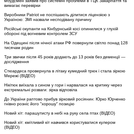
мбудсмен заявив про системні проблеми в ТЦК Закарпаття та
вимагає перевірки
Виробники Patriot не поспішають ділитися ліцензією з
Україною: ЗМІ назвали несподівану причину
Російські окупанти на Кінбурнській косі опинилися у глухій
обороні під вогневим контролем ЗСУ
На Одещині після нічної атаки РФ повернули світло понад 128
тисячам родин
Три звички після 45 років додають до 13 років без деменції —
дослідження
Стюардеса провернула в літаку кумедний трюк і стала зіркою
Мережі (ВІДЕО)
Нікітюк виїхала з сином у гори і нарвалася на критику через
екстремальні розваги: зірка відповіла
До України раптово прибув зірковий росіянин: Юрко Юрченко
гнівно розніс його "хорошу" позицію
Новий хіт: парашутисту в небі на руку села птах (ВІДЕО)
Новий хіт: кмітливий кіт навчився користуватися кулером
(ВІДЕО)