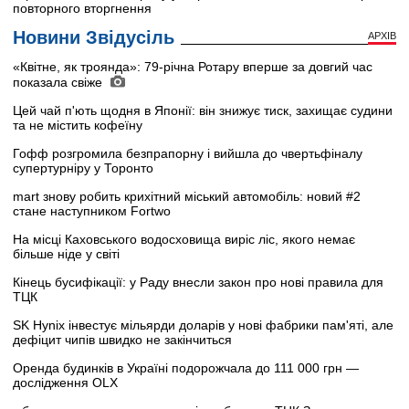
повторного вторгнення
Новини Звідусіль
АРХІВ
«Квітне, як троянда»: 79-річна Ротару вперше за довгий час
показала свіже
Цей чай п'ють щодня в Японії: він знижує тиск, захищає судини
та не містить кофеїну
Гофф розгромила безпрапорну і вийшла до чвертьфіналу
супертурніру у Торонто
mart знову робить крихітний міський автомобіль: новий #2
стане наступником Fortwo
На місці Каховського водосховища виріс ліс, якого немає
більше ніде у світі
Кінець бусифікації: у Раду внесли закон про нові правила для
ТЦК
SK Hynix інвестує мільярди доларів у нові фабрики пам'яті, але
дефіцит чипів швидко не закінчиться
Оренда будинків в Україні подорожчала до 111 000 грн —
дослідження OLX