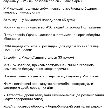
служить у ЗСУ - він розповів про свій шлях в армії
У Миколаєві пролунав вибух: повністю зруйновано будинок,
чоловік у тяжкому стані
За тиждень у Миколаєві народилося 45 дітей
Росіяни за ніч знищили всі АЗС в одній із громад Полтавщини
П'ять регіонів України частково знеструмлено через обстріли, -
Міненерго
США передають Україні розвіддані для ударів по енергетиці
Росії, - The Atlantic
За добу на Миколаївщині сталося 33 пожежі
МЗС РФ заявило, що «заморожування» війни з Україною
неможливе без усунення «першопричин»
Пожежа сталася у дев'ятиповерховому будинку у Миколаєві
На Миколаївщині перекинувся автомобіль: постраждали
шестеро людей, серед них діти
У Татарстані дрони атакували Нижньокамськ, де розташований
нафтопереробний завод
Україна посилює оборону у Чорнобильській зоні на тлі загрози