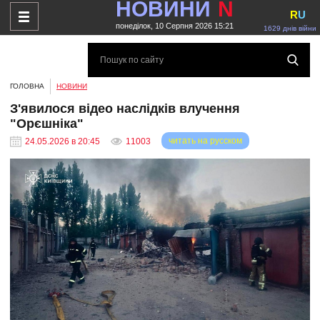
НОВИНИ
N
R
U
понеділок, 10 Серпня 2026 15:21
1629 днів війни
ГОЛОВНА
НОВИНИ
З'явилося відео наслідків влучення
"Орєшніка"
читать на русском
24.05.2026 в 20:45
11003