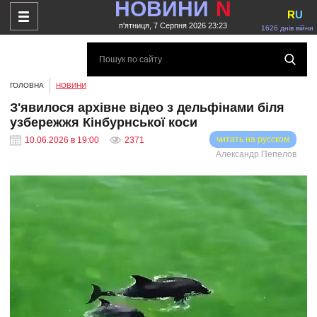
НОВИНИ
N
R
U
п'ятниця, 7 Серпня 2026 23:23
1626 днів війни
ГОЛОВНА
НОВИНИ
З'явилося архівне відео з дельфінами біля
узбережжя Кінбурнської коси
читать на русском
10.06.2026 в 19:00
2371
Александр Пепелов