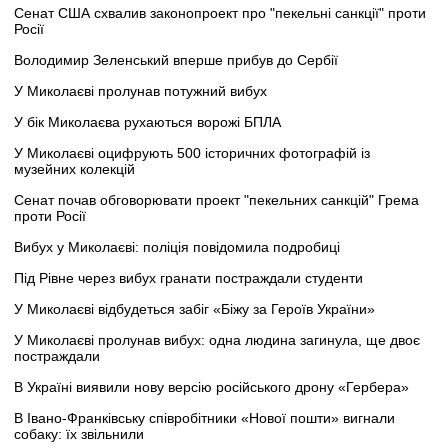
Сенат США схвалив законопроект про "пекельні санкції" проти
Росії
Володимир Зеленський вперше прибув до Сербії
У Миколаєві пролунав потужний вибух
У бік Миколаєва рухаються ворожі БПЛА
У Миколаєві оцифрують 500 історичних фотографій із
музейних колекцій
Сенат почав обговорювати проект "пекельних санкцій" Грема
проти Росії
Вибух у Миколаєві: поліція повідомила подробиці
Під Рівне через вибух гранати постраждали студенти
У Миколаєві відбудеться забіг «Біжу за Героїв України»
У Миколаєві пролунав вибух: одна людина загинула, ще двоє
постраждали
В Україні виявили нову версію російського дрону «Гербера»
В Івано-Франківську співробітники «Нової пошти» вигнали
собаку: їх звільнили