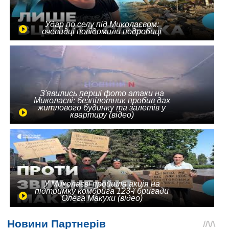
Удар по селу під Миколаєвом:
очевидці повідомили подробиці
З'явились перші фото атаки на
Миколаєві: безпілотник пробив дах
житлового будинку та залетів у
квартиру (відео)
У Миколаєві пройшла акція на
підтримку комбрига 123-ї бригади
Олега Макухи (відео)