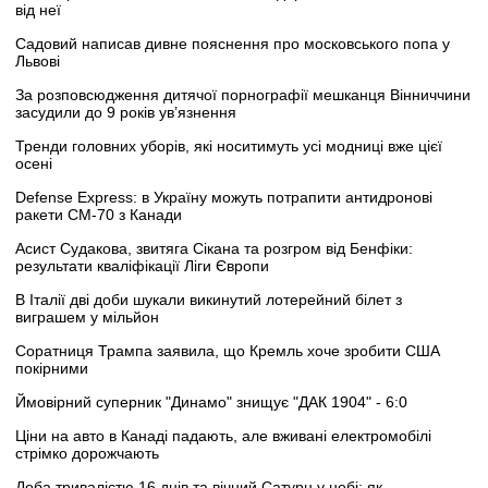
від неї
Садовий написав дивне пояснення про московського попа у
Львові
За розповсюдження дитячої порнографії мешканця Вінниччини
засудили до 9 років ув’язнення
Тренди головних уборів, які носитимуть усі модниці вже цієї
осені
Defense Express: в Україну можуть потрапити антидронові
ракети CM-70 з Канади
Асист Судакова, звитяга Сікана та розгром від Бенфіки:
результати кваліфікації Ліги Європи
В Італії дві доби шукали викинутий лотерейний білет з
виграшем у мільйон
Соратниця Трампа заявила, що Кремль хоче зробити США
покірними
Ймовірний суперник "Динамо" знищує "ДАК 1904" - 6:0
Ціни на авто в Канаді падають, але вживані електромобілі
стрімко дорожчають
Доба тривалістю 16 днів та вічний Сатурн у небі: як