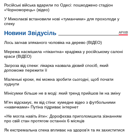
Російські війська вдарили по Одесі: пошкоджено стадіон
«Чорноморець» (відео)
У Миколаєві встановили нові «туманчики» для прохолоди у
спеку
Новини Звідусіль
АРХІВ
Лось загнав зляканого чоловіка на дерево (ВІДЕО)
Мережа насмішила «пікантна» крадіжка у російському салоні
краси (ВІДЕО)
Загроза від спеки: лікарка назвала дієвий спосіб, який
допоможе пережити її
Маленькі кроки, які можна зробити сьогодні, щоб почати
худнути
Мінісумки більше не в моді: який тренд прийшов їм на зміну
М'яч відскакує, як від стіни: кумедне відео з футбольними
«навичками» Путіна підриває інтернет
«Не могла навіть йти»: Дорофєєва приголомшила зізнанням
про свій стан протягом останніх 6 місяців
Як екстремальна спека впливає на здоров’я та як захиститися