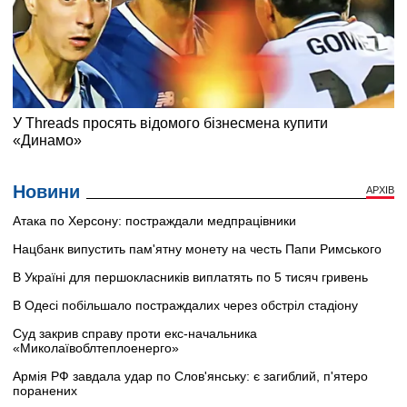
Новини
АРХІВ
Атака по Херсону: постраждали медпрацівники
Нацбанк випустить пам'ятну монету на честь Папи Римського
В Україні для першокласників виплатять по 5 тисяч гривень
В Одесі побільшало постраждалих через обстріл стадіону
Суд закрив справу проти екс-начальника
«Миколаївоблтеплоенерго»
Армія РФ завдала удар по Слов'янську: є загиблий, п'ятеро
поранених