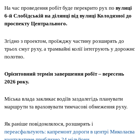
На час проведення робіт буде перекрито рух по
вулиці
6-й Слобідській на ділянці від вулиці Колодязної до
проспекту Центрального.
Згідно з проектом, проїжджу частину розширять до
трьох смуг руху, а трамвайні колії інтегрують у дорожнє
полотно.
Орієнтовний термін завершення робіт – вересень
2026 року.
Міська влада закликає водіїв заздалегідь планувати
маршрути та враховувати тимчасові обмеження руху.
Як раніше повідомлялося, розширять і
переасфальтують: капремонт дороги в центрі Миколаєва
коштуватиме приблизно 24 мільйони
.