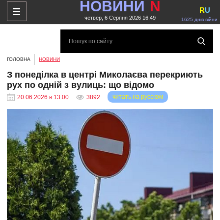
НОВИНИ
N
R
U
четвер, 6 Серпня 2026 16:49
1625 днів війни
ГОЛОВНА
НОВИНИ
З понеділка в центрі Миколаєва перекриють
рух по одній з вулиць: що відомо
читать на русском
20.06.2026 в 13:00
3892