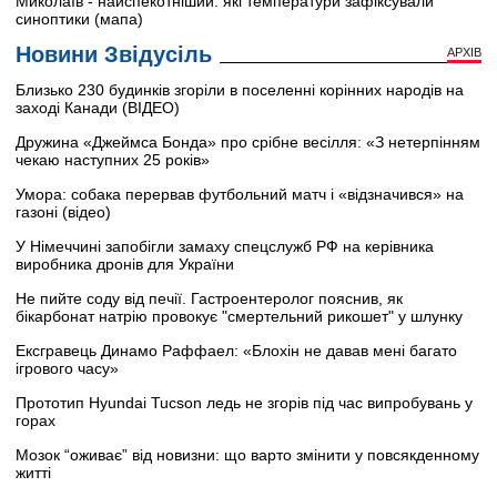
Миколаїв - найспекотніший: які температури зафіксували
синоптики (мапа)
Новини Звідусіль
АРХІВ
Близько 230 будинків згоріли в поселенні корінних народів на
заході Канади (ВІДЕО)
Дружина «Джеймса Бонда» про срібне весілля: «З нетерпінням
чекаю наступних 25 років»
Умора: собака перервав футбольний матч і «відзначився» на
газоні (відео)
У Німеччині запобігли замаху спецслужб РФ на керівника
виробника дронів для України
Не пийте соду від печії. Гастроентеролог пояснив, як
бікарбонат натрію провокує "смертельний рикошет" у шлунку
Ексгравець Динамо Раффаел: «Блохін не давав мені багато
ігрового часу»
Прототип Hyundai Tucson ледь не згорів під час випробувань у
горах
Мозок “оживає” від новизни: що варто змінити у повсякденному
житті