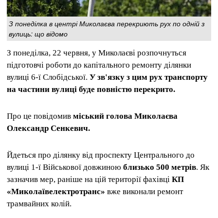
З понеділка в центрі Миколаєва перекриють рух по одній з
вулиць: що відомо
З понеділка, 22 червня, у Миколаєві розпочнуться
підготовчі роботи до капітального ремонту ділянки
вулиці 6-ї Слобідської.
У зв'язку з цим рух транспорту
на частини вулиці буде повністю перекрито.
Про це повідомив
міський голова Миколаєва
Олександр Сенкевич.
Йдеться про ділянку від проспекту Центрального до
вулиці 1-ї Військової довжиною
близько 500 метрів
. Як
зазначив мер, раніше на цій території фахівці
КП
«Миколаївелектротранс»
вже виконали ремонт
трамвайних колій.