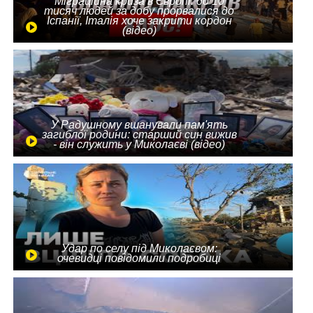
Міграційна криза в Європі: до 10
тисяч людей за добу прорвалися до
Іспанії, Італія хоче закрити кордон
(відео)
У Радушному вшанували пам'ять
загиблої родини: старший син вижив
- він служить у Миколаєві (відео)
Удар по селу під Миколаєвом:
очевидці повідомили подробиці