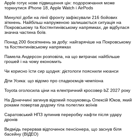
Apple готує нове підвищення цін: подорожчання може
торкнутися iPhone 18, Apple Watch і AirPods
Минулої доби на лінії фронту зафіксували 216 бойових
зіткнень. Найбільш напруженою залишається ситуація на
Покровському та Костянтинівському напрямках, де відбулася
значна частина боїв.
Понад 200 боєзіткнень за добу: найгарячіше на Покровському
та Костянтинівському напрямках
Памела Андерсон розповіла, на що витрачає найбільше
грошей і на чому економить
Чи корисно їсти сир щодня: дієтологи пояснили нюанси
Діти Усика: що відомо про спадкоємців чемпіона
Toyota оголосила ціни на електричний кросовер bZ 2027 року
На Донеччині загинув відомий пошуковець Олексій Юков, який
роками повертав додому тіла полеглих воїнів
Саратовський НПЗ зупинив переробку нафти після удару
дронів
Ведмідь перервав відпочинок пенсіонера, що заснув біля
басейну (ВІДЕО)