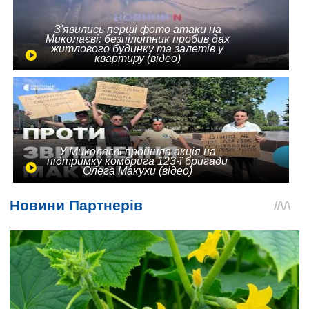
З'явились перші фото атаки на
Миколаєві: безпілотник пробив дах
житлового будинку та залетів у
квартиру (відео)
У Миколаєві пройшла акція на
підтримку комбрига 123-ї бригади
Олега Макухи (відео)