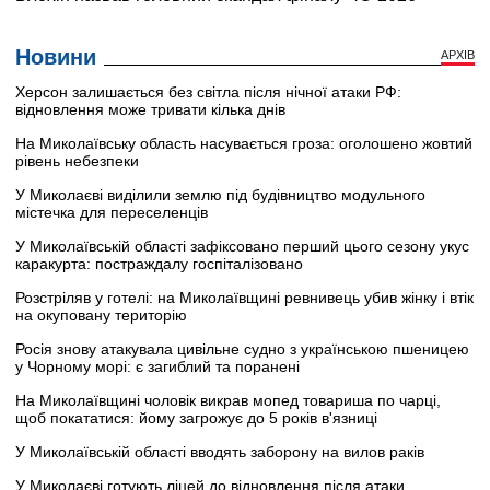
Новини
АРХІВ
Херсон залишається без світла після нічної атаки РФ:
відновлення може тривати кілька днів
На Миколаївську область насувається гроза: оголошено жовтий
рівень небезпеки
У Миколаєві виділили землю під будівництво модульного
містечка для переселенців
У Миколаївській області зафіксовано перший цього сезону укус
каракурта: постраждалу госпіталізовано
Розстріляв у готелі: на Миколаївщині ревнивець убив жінку і втік
на окуповану територію
Росія знову атакувала цивільне судно з українською пшеницею
у Чорному морі: є загиблий та поранені
На Миколаївщині чоловік викрав мопед товариша по чарці,
щоб покататися: йому загрожує до 5 років в'язниці
У Миколаївській області вводять заборону на вилов раків
У Миколаєві готують ліцей до відновлення після атаки