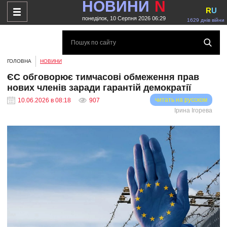
НОВИНИ
N
R
U
понеділок, 10 Серпня 2026 06:29
1629 днів війни
ГОЛОВНА
НОВИНИ
ЄС обговорює тимчасові обмеження прав
нових членів заради гарантій демократії
читать на русском
10.06.2026 в 08:18
907
Ірина Ігорева