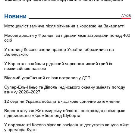
Новини
АРХІВ
Мотоцикліст загинув після зіткнення з коровою на Закарпатті
Масові арешти у Франції: за підпали лісів затримали понад 400
осіб
У столиці Косово зняли прапор України: образилися на
Зеленського
У Карпатах знайшли рідкісний червонокнижний гриб із
незвичайною назвою
Відомий український співак потрапив у ДТП
Супер-Ель-Ніньо та Діполь Індійського океану змінять погоду
взимку 2026–2027
12 серпня Україна побачить часткове сонячне затемнення
Ворог атакував Житомирську область: постраждало німецьке
підприємство «Кромберг енд Шуберт»
У парламенті Косово зірвали засідання: депутатка кинула яйця
у прем'єра Курті