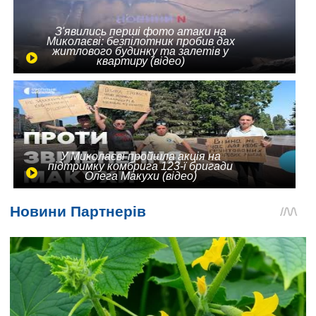
З'явились перші фото атаки на
Миколаєві: безпілотник пробив дах
житлового будинку та залетів у
квартиру (відео)
У Миколаєві пройшла акція на
підтримку комбрига 123-ї бригади
Олега Макухи (відео)