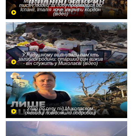
Міграційна криза в Європі: до 10
тисяч людей за добу прорвалися до
Іспанії, Італія хоче закрити кордон
(відео)
У Радушному вшанували пам'ять
загиблої родини: старший син вижив
- він служить у Миколаєві (відео)
Удар по селу під Миколаєвом:
очевидці повідомили подробиці