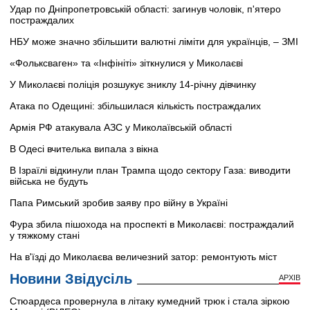
Удар по Дніпропетровській області: загинув чоловік, п'ятеро
постраждалих
НБУ може значно збільшити валютні ліміти для українців, – ЗМІ
«Фольксваген» та «Інфініті» зіткнулися у Миколаєві
У Миколаєві поліція розшукує зниклу 14-річну дівчинку
Атака по Одещині: збільшилася кількість постраждалих
Армія РФ атакувала АЗС у Миколаївській області
В Одесі вчителька випала з вікна
В Ізраїлі відкинули план Трампа щодо сектору Газа: виводити
війська не будуть
Папа Римський зробив заяву про війну в Україні
Фура збила пішохода на проспекті в Миколаєві: постраждалий
у тяжкому стані
На в'їзді до Миколаєва величезний затор: ремонтують міст
Новини Звідусіль
АРХІВ
Стюардеса провернула в літаку кумедний трюк і стала зіркою