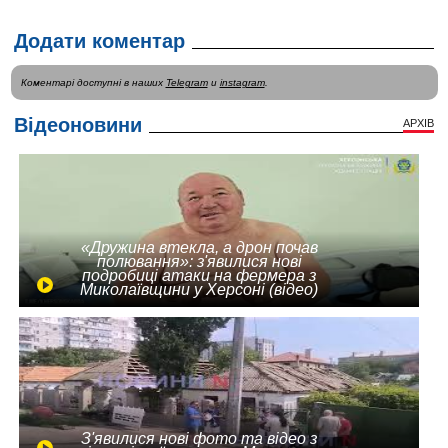
Додати коментар
Коментарі доступні в наших
Telegram
и
instagram
.
Відеоновини
АРХІВ
«Дружина втекла, а дрон почав
полювання»: з'явилися нові
подробиці атаки на фермера з
Миколаївщини у Херсоні (відео)
З'явилися нові фото та відео з