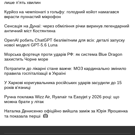
лише п'ять хвилин
Курйоз на чемпіонаті з гольфу: голодний койот намагався
вкрасти пухнастий мікрофон
Сенсація на Дунаї: через обміління річки виринув легендарний
античний міст Костянтина
OpenAI робить ChatGPT безлімітним для всіх: деталі запуску
нової моделі GPT-5.6 Luna
Морська фортеця проти ударів РФ: як система Blue Dragon
захистить Чорне море
Потрапити до лікарні стане важче: МОЗ кардинально змінило
правила госпіталізації в Україні
У Харкові коригувальника російських ударів засудили до 15
років в'язниці
Ручна поклажа Wizz Air, Ryanair та Easyjet у 2026 році: що
можна брати у літак
Наталка Денисенко офіційно вийшла заміж за Юрія Ярошенка
та показала перші