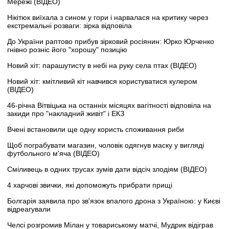
Мережі (ВІДЕО)
Нікітюк виїхала з сином у гори і нарвалася на критику через
екстремальні розваги: зірка відповіла
До України раптово прибув зірковий росіянин: Юрко Юрченко
гнівно розніс його "хорошу" позицію
Новий хіт: парашутисту в небі на руку села птах (ВІДЕО)
Новий хіт: кмітливий кіт навчився користуватися кулером
(ВІДЕО)
46-річна Вітвіцька на останніх місяцях вагітності відповіла на
закиди про "накладний живіт" і ЕКЗ
Вчені встановили ще одну користь споживання риби
Щоб пограбувати магазин, чоловік одягнув маску у вигляді
футбольного м'яча (ВІДЕО)
Сміливець в одних трусах зумів дати відсіч злодіям (ВІДЕО)
4 харчові звички, які допоможуть прибрати прищі
Болгарія заявила про зв'язок впалого дрона з Україною: у Києві
відреагували
Челсі розгромив Мілан у товариському матчі, Мудрик відіграв