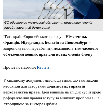
ЄС обговорює тимчасові обмеження прав нових членів
заради гарантій демократії
П'ять країн Європейського союзу –
Німеччина,
Франція, Нідерланди, Бельгія та Люксембург
–
запропонували передбачити можливість
тимчасового
обмеження деяких прав для нових членів блоку
.
Про це повідомляє
Reuters
.
У спільному документі наголошується, що такі заходи
необхідні для створення
додаткових гарантій
верховенства права
. Ідея виникла на тлі дискусій щодо
реформування правил вступу та минулих проблем ЄС з
Угорщиною за Віктора Орбана.