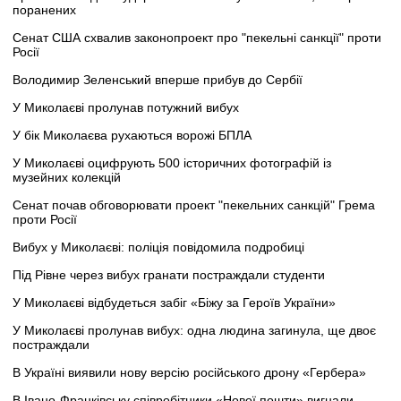
поранених
Сенат США схвалив законопроект про "пекельні санкції" проти
Росії
Володимир Зеленський вперше прибув до Сербії
У Миколаєві пролунав потужний вибух
У бік Миколаєва рухаються ворожі БПЛА
У Миколаєві оцифрують 500 історичних фотографій із
музейних колекцій
Сенат почав обговорювати проект "пекельних санкцій" Грема
проти Росії
Вибух у Миколаєві: поліція повідомила подробиці
Під Рівне через вибух гранати постраждали студенти
У Миколаєві відбудеться забіг «Біжу за Героїв України»
У Миколаєві пролунав вибух: одна людина загинула, ще двоє
постраждали
В Україні виявили нову версію російського дрону «Гербера»
В Івано-Франківську співробітники «Нової пошти» вигнали