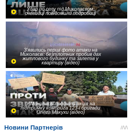
Удар по селу під Миколаєвом:
очевидці повідомили подробиці
З'явились перші фото атаки на
Миколаєві: безпілотник пробив дах
житлового будинку та залетів у
квартиру (відео)
У Миколаєві пройшла акція на
підтримку комбрига 123-ї бригади
Олега Макухи (відео)