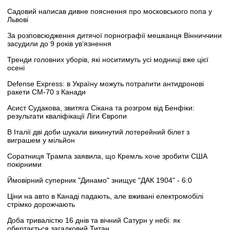
Садовий написав дивне пояснення про московського попа у
Львові
За розповсюдження дитячої порнографії мешканця Вінниччини
засудили до 9 років ув’язнення
Тренди головних уборів, які носитимуть усі модниці вже цієї
осені
Defense Express: в Україну можуть потрапити антидронові
ракети CM-70 з Канади
Асист Судакова, звитяга Сікана та розгром від Бенфіки:
результати кваліфікації Ліги Європи
В Італії дві доби шукали викинутий лотерейний білет з
виграшем у мільйон
Соратниця Трампа заявила, що Кремль хоче зробити США
покірними
Ймовірний суперник "Динамо" знищує "ДАК 1904" - 6:0
Ціни на авто в Канаді падають, але вживані електромобілі
стрімко дорожчають
Доба тривалістю 16 днів та вічний Сатурн у небі: як
обертається загадковий Титан