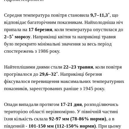
Середня температура повітря становила
9,7–11,3˚
, що
відповідає багаторічним показникам. Найхолодніша ніч
припала на
17 березня
, коли температура опустилася до
2–5˚ морозу
. Наприкінці квітня та наприкінці травня
було перекрито мінімальні значення за весь період
спостережень з 1986 року.
Найтеплішими днями стали
22–23 травня
, коли повітря
прогрівалося до
29,6–32˚
. Наприкінці березня
фіксувалося перевищення максимальних температурних
показників, зареєстрованих раніше з 1945 року.
Опади випадали протягом
17-21 дня
, розподіляючись
територією області нерівномірно. У північній частині
їхня кількість склала
92-97 мм (78-86% норми)
, а в
південній -
101-150 мм (112-150% норми)
. При цьому