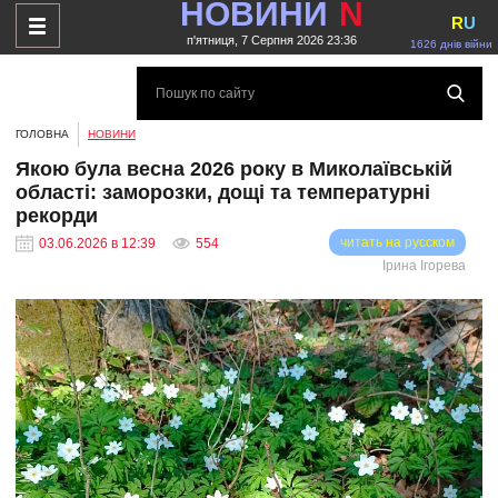
НОВИНИ
N
R
U
п'ятниця, 7 Серпня 2026 23:36
1626 днів війни
ГОЛОВНА
НОВИНИ
Якою була весна 2026 року в Миколаївській
області: заморозки, дощі та температурні
рекорди
читать на русском
03.06.2026 в 12:39
554
Ірина Ігорева