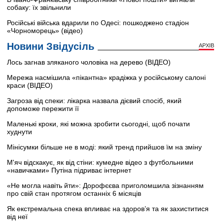
собаку: їх звільнили
Російські війська вдарили по Одесі: пошкоджено стадіон
«Чорноморець» (відео)
Новини Звідусіль
АРХІВ
Лось загнав зляканого чоловіка на дерево (ВІДЕО)
Мережа насмішила «пікантна» крадіжка у російському салоні
краси (ВІДЕО)
Загроза від спеки: лікарка назвала дієвий спосіб, який
допоможе пережити її
Маленькі кроки, які можна зробити сьогодні, щоб почати
худнути
Мінісумки більше не в моді: який тренд прийшов їм на зміну
М'яч відскакує, як від стіни: кумедне відео з футбольними
«навичками» Путіна підриває інтернет
«Не могла навіть йти»: Дорофєєва приголомшила зізнанням
про свій стан протягом останніх 6 місяців
Як екстремальна спека впливає на здоров’я та як захиститися
від неї