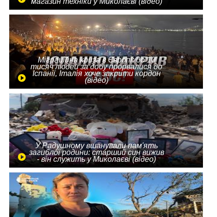
магазин техніки у Миколаєві (відео)
Міграційна криза в Європі: до 10
тисяч людей за добу прорвалися до
Іспанії, Італія хоче закрити кордон
(відео)
У Радушному вшанували пам'ять
загиблої родини: старший син вижив
- він служить у Миколаєві (відео)