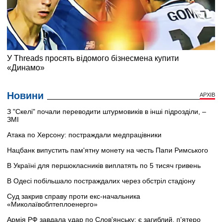
Новини
АРХІВ
З "Скелі" почали переводити штурмовиків в інші підрозділи, –
ЗМІ
Атака по Херсону: постраждали медпрацівники
Нацбанк випустить пам'ятну монету на честь Папи Римського
В Україні для першокласників виплатять по 5 тисяч гривень
В Одесі побільшало постраждалих через обстріл стадіону
Суд закрив справу проти екс-начальника
«Миколаївоблтеплоенерго»
Армія РФ завдала удар по Слов'янську: є загиблий, п'ятеро