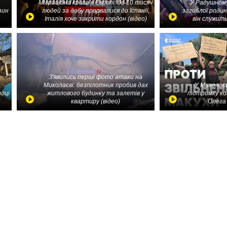
Міграційна криза в Європі: до 10 тисяч
У Радушному
зин
людей за добу прорвалися до Іспанії,
загиблої родин
Італія хоче закрити кордон (відео)
він служить
З'явились перші фото атаки на
Миколаєві: безпілотник пробив дах
У Миколаєв
идці
житлового будинку та залетів у
підтримку ко
квартиру (відео)
Олега 