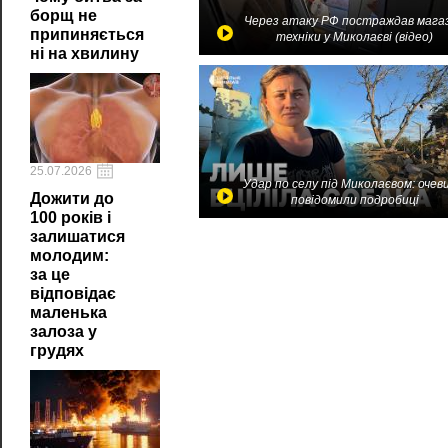
борщ не
Через атаку РФ постраждав мага
припиняється
техніки у Миколаєві (відео)
ні на хвилину
25.07.2026
Удар по селу під Миколаєвом: очев
Дожити до
повідомили подробиці
100 років і
залишатися
молодим:
за це
відповідає
маленька
залоза у
грудях