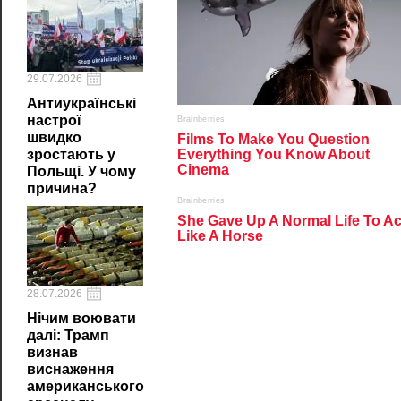
29.07.2026
Антиукраїнські
настрої
швидко
зростають у
Польщі. У чому
причина?
28.07.2026
Нічим воювати
далі: Трамп
визнав
виснаження
американського