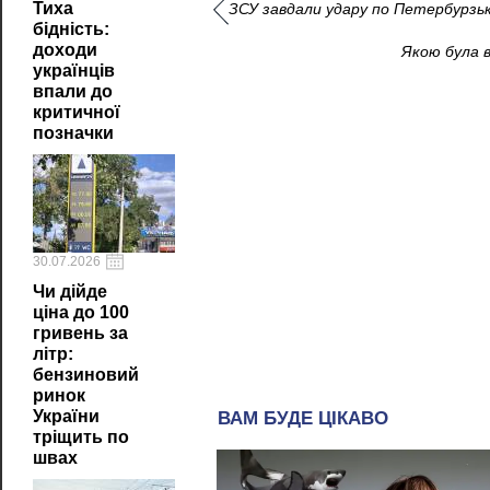
Тиха
ЗСУ завдали удару по Петербурзьк
бідність:
доходи
Якою була в
українців
впали до
критичної
позначки
30.07.2026
Чи дійде
ціна до 100
гривень за
літр:
бензиновий
ринок
України
тріщить по
швах