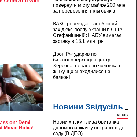
повернути місту майже 200 млн.
за перевезення пільговиків
ВАКС розглядає запобіжний
захід екс-послу України в США
Стефанішиній: НАБУ вимагає
заставу в 13,1 млн грн
Дрон РФ ударив по
багатоповерхівці в центрі
Херсона: поранено чоловіка і
жінку, що знаходилися на
балконі
Новини Звідусіль
АРХІВ
Новий хіт: кмітлива британка
допомогла їжачку потрапити до
саду (ВІДЕО)