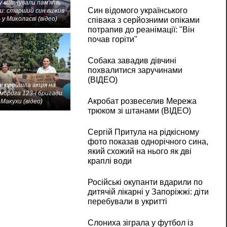
 вшанували пам'ять
Син відомого українського
и: старший син вижив -
 у Миколаєві (відео)
співака з серйозними опіками
потрапив до реанімації: "Він
почав горіти"
Собака завадив дівчині
похвалитися заручинами
(ВІДЕО)
і пройшла акція на
мбрига 123-ї бригади
Акробат розвеселив Мережа
Макухи (відео)
трюком зі штанами (ВІДЕО)
Сергій Притула на рідкісному
фото показав однорічного сина,
який схожий на нього як дві
краплі води
Російські окупанти вдарили по
дитячій лікарні у Запоріжжі: діти
перебували в укритті
Слониха зіграла у футбол із