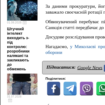
За даними прокуратури, йо
заважало своєчасній ротації п
Обвинувачений перебуває пі
01.08.2026
Санкція статті передбачає до
Штучний
інтелект
Досудове розслідування про
виходить з-
під
Нагадаємо,
у Миколаєві про
контролю:
розробники
оборони
налякані та
закликають
до
Підписатися:
Google News
обмежень
Поділитися:
31.07.2026