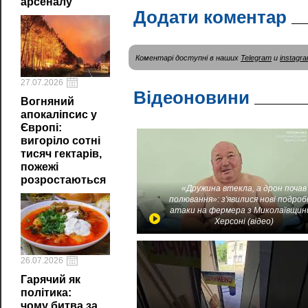
арсеналу
Додати коментар
Коментарі доступні в наших
Telegram
и
instagr
27.07.2026
Відеоновини
Вогняний
апокаліпсис у
Європі:
вигоріло сотні
тисяч гектарів,
пожежі
розростаються
«Дружина втекла, а дрон почав
полювання»: з'явилися нові подроб
атаки на фермера з Миколаївщин
Херсоні (відео)
26.07.2026
Гарячий як
політика:
чому битва за