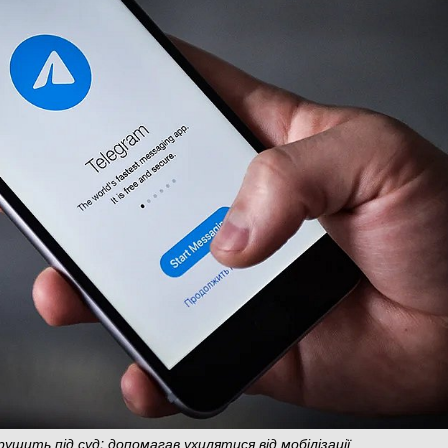
шить під суд: допомагав ухилятися від мобілізації