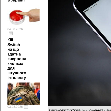
в Україні
04.08.2026
Кill
Switch –
на що
здатна
«червона
кнопка»
для
штучного
інтелекту
03.08.2026
Військовослужбовець-«Боженька» виру