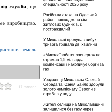
спеціальності 2026 року
 від служби
, що
Російська атака на Одеський
район: пошкоджено сім
ме виробництво.
житлових будинків, є
постраждалий
У Миколаєві пролунав вибух —
тривога тривала дві хвилини
ористання земель
«Миколаївоблтеплоенерго» не
отримав 1,5 мільярда
компенсації і накопичує борги за
газ
Уродженці Миколаєва Олексій
Середа та Ксенія Байло здобули
17 голосов
золото чемпіонату Європи зі
стрибків у воду
Жителі селища на Миколаївщині
залишилися без газу через