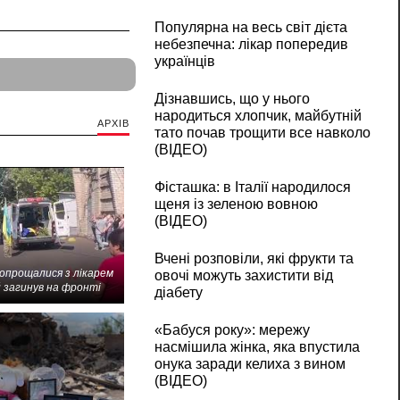
Популярна на весь світ дієта
небезпечна: лікар попередив
українців
Дізнавшись, що у нього
народиться хлопчик, майбутній
АРХІВ
тато почав трощити все навколо
(ВІДЕО)
Фісташка: в Італії народилося
щеня із зеленою вовною
(ВІДЕО)
Вчені розповіли, які фрукти та
попрощалися з лікарем
овочі можуть захистити від
 загинув на фронті
діабету
«Бабуся року»: мережу
насмішила жінка, яка впустила
онука заради келиха з вином
(ВІДЕО)