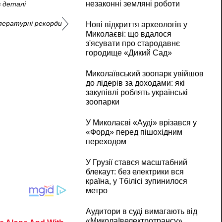
незаконні земляні роботи
в деталі
мпературні рекорди
Нові відкриття археологів у
Миколаєві: що вдалося
з'ясувати про стародавнє
городище «Дикий Сад»
Миколаївський зоопарк увійшов
до лідерів за доходами: які
закупівлі роблять українські
зоопарки
У Миколаєві «Ауді» врізався у
«Форд» перед пішохідним
переходом
У Грузії стався масштабний
блекаут: без електрики вся
країна, у Тбілісі зупинилося
метро
Аудитори в суді вимагають від
«Миколаївелектротрансу»