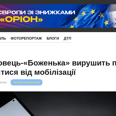
ІЛЬ
ФОТОРЕПОРТАЖ
БЛОГИ
ДТП
вець-«Боженька» вирушить пі
ися від мобілізації
орева
читать на русском