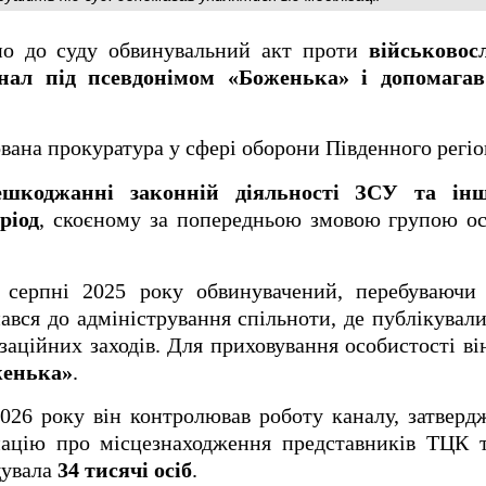
но до суду обвинувальний акт проти
військовос
анал під псевдонімом «Боженька» і допомагав
вана прокуратура у сфері оборони Південного регіо
ешкоджанні законній діяльності ЗСУ та ін
ріод
, скоєному за попередньою змовою групою осіб
 серпні 2025 року обвинувачений, перебуваючи
нався до адміністрування спільноти, де публікувал
заційних заходів. Для приховування особистості ві
женька»
.
026 року він контролював роботу каналу, затверд
мацію про місцезнаходження представників ТЦК т
щувала
34 тисячі осіб
.