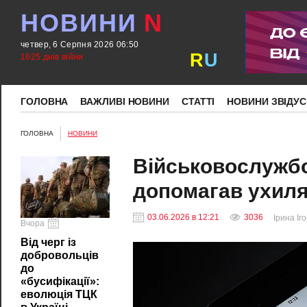
НОВИНИ
N
четвер, 6 Серпня 2026 06:50
R
U
1625 днів війни
ГОЛОВНА
ВАЖЛИВІ НОВИНИ
СТАТТІ
НОВИНИ ЗВІДУС
ГОЛОВНА
НОВИНИ
Військовослужбо
допомагав ухилят
03.06.2026 в 12:21
3036
Ірина Іг
Вчора
Від черг із
добровольців
до
«бусифікації»:
еволюція ТЦК