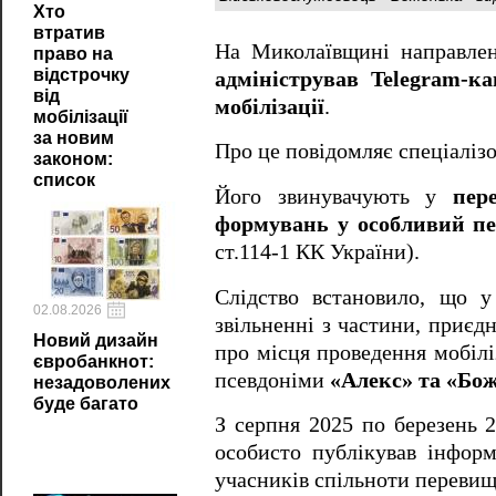
Хто
втратив
На Миколаївщині направле
право на
відстрочку
адміністрував Telegram-к
від
мобілізації
.
мобілізації
за новим
Про це повідомляє спеціалізо
законом:
список
Його звинувачують у
пер
формувань у особливий пе
ст.114-1 КК України).
Слідство встановило, що у
02.08.2026
звільненні з частини, приєд
Новий дизайн
про місця проведення мобілі
євробанкнот:
псевдоніми
«Алекс» та «Бо
незадоволених
буде багато
З серпня 2025 по березень 2
особисто публікував інфор
учасників спільноти переви