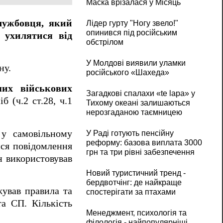
Маска врізалася у Місяць
лужбовця, який
Лідер гурту "Ногу звело!"
опинився під російським
 ухилятися від
обстрілом
У Молдові виявили уламки
ну.
російського «Шахеда»
ших військових
Загадкові спалахи «te lapa» у
 (ч.2 ст.28, ч.1
Тихому океані залишаються
нерозгаданою таємницею
 у самовільному
У Раді готують пенсійну
реформу: базова виплата 3000
ися повідомлення
грн та три рівні забезпечення
н використовував
Новий туристичний тренд -
бердвотчінг: де найкраще
жував правила та
спостерігати за птахами
а СП. Кількість
Менеджмент, психологія та
філологія - найпопулярніші