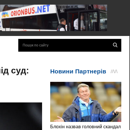
д суд: