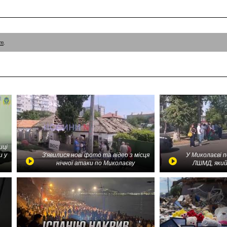
am
.
иці
и у
З'явилися нові фото та відео з місця
У Миколаєві 
нічної атаки по Миколаєву
ЛШМД, який