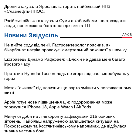
Дрони атакували Ярославль: горить найбільший НПЗ
«Славнефть-ЯНОС»
Російські війська атакували Суми авіабомбами: постраждали
люди, пошкоджено багатоповерхівки та ТЦ
Новини Звідусіль
АРХІВ
Не пийте соду від печії. Гастроентеролог пояснив, як
бікарбонат натрію провокує "смертельний рикошет" у шлунку
Ексгравець Динамо Раффаел: «Блохін не давав мені багато
ігрового часу»
Прототип Hyundai Tucson ледь не згорів під час випробувань у
горах
Мозок “оживає” від новизни: що варто змінити у повсякденному
житті
Apple готує нове підвищення цін: подорожчання може
торкнутися iPhone 18, Apple Watch і AirPods
Минулої доби на лінії фронту зафіксували 216 бойових
зіткнень. Найбільш напруженою залишається ситуація на
Покровському та Костянтинівському напрямках, де відбулася
значна частина боїв.