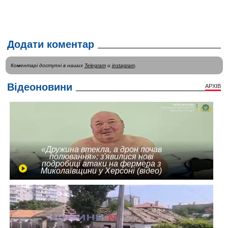
Додати коментар
Коментарі доступні в наших
Telegram
и
instagram
.
Відеоновини
АРХІВ
«Дружина втекла, а дрон почав
полювання»: з'явилися нові
подробиці атаки на фермера з
Миколаївщини у Херсоні (відео)