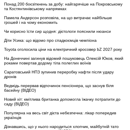
Понад 200 боєзіткнень за добу: найгарячіше на Покровському
та Костянтинівському напрямках
Памела Андерсон розповіла, на що витрачає найбільше
грошей і на чому економить
Чи корисно їсти сир щодня: дієтологи пояснили нюанси
Діти Усика: що відомо про спадкоємців чемпіона
Toyota оголосила ціни на електричний кросовер bZ 2027 року
На Донеччині загинув відомий пошуковець Олексій Юков, який
роками повертав додому тіла полеглих воїнів
Саратовський НПЗ зупинив переробку нафти після удару
дронів
Ведмідь перервав відпочинок пенсіонера, що заснув біля
басейну (ВІДЕО)
Новий хіт: кмітлива британка допомогла їжачку потрапити до
саду (ВІДЕО)
Популярна на весь світ дієта небезпечна: лікар попередив
українців
Дізнавшись, що у нього народиться хлопчик, майбутній тато