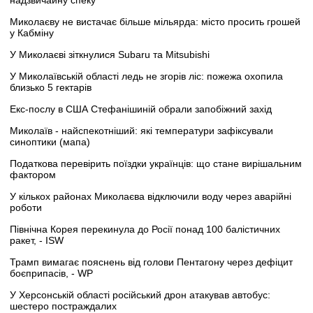
Миколаєву не вистачає більше мільярда: місто просить грошей
у Кабміну
У Миколаєві зіткнулися Subaru та Mitsubishi
У Миколаївській області ледь не згорів ліс: пожежа охопила
близько 5 гектарів
Екс-послу в США Стефанішиній обрали запобіжний захід
Миколаїв - найспекотніший: які температури зафіксували
синоптики (мапа)
Податкова перевірить поїздки українців: що стане вирішальним
фактором
У кількох районах Миколаєва відключили воду через аварійні
роботи
Північна Корея перекинула до Росії понад 100 балістичних
ракет, - ISW
Трамп вимагає пояснень від голови Пентагону через дефіцит
боєприпасів, - WP
У Херсонській області російський дрон атакував автобус:
шестеро постраждалих