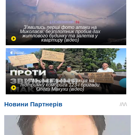
З'явились перші фото атаки на
Миколаєві: безпілотник пробив дах
житлового будинку та залетів у
квартиру (відео)
У Миколаєві пройшла акція на
підтримку комбрига 123-ї бригади
Олега Макухи (відео)