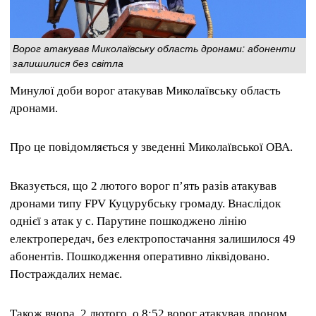
Ворог атакував Миколаївську область дронами: абоненти
залишилися без світла
Минулої доби ворог атакував Миколаївську область
дронами.
Про це повідомляється у зведенні Миколаївської ОВА.
Вказується, що 2 лютого
ворог пʼять разів атакував
дронами типу FPV Куцурубську громаду. Внаслідок
однієї з атак у с. Парутине пошкоджено лінію
електропередач, без електропостачання залишилося 49
абонентів. Пошкодження оперативно ліквідовано.
Постраждалих немає.
Також вчора, 2 лютого, о 8:52 ворог атакував дроном