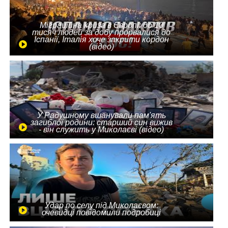
Міграційна криза в Європі: до 10
тисяч людей за добу прорвалися до
Іспанії, Італія хоче закрити кордон
(відео)
У Радушному вшанували пам'ять
загиблої родини: старший син вижив
- він служить у Миколаєві (відео)
Удар по селу під Миколаєвом:
очевидці повідомили подробиці