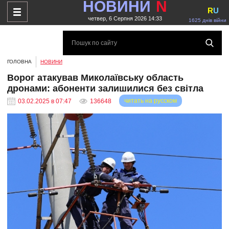
НОВИНИ
N
R
U
четвер, 6 Серпня 2026 14:33
1625 днів війни
ГОЛОВНА
НОВИНИ
Ворог атакував Миколаївську область
дронами: абоненти залишилися без світла
читать на русском
03.02.2025 в 07:47
136648