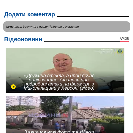
Додати коментар
Коментарі доступні в наших
Telegram
и
instagram
.
Відеоновини
АРХІВ
«Дружина втекла, а дрон почав
полювання»: з'явилися нові
подробиці атаки на фермера з
Миколаївщини у Херсоні (відео)
З'явилися нові фото та відео з