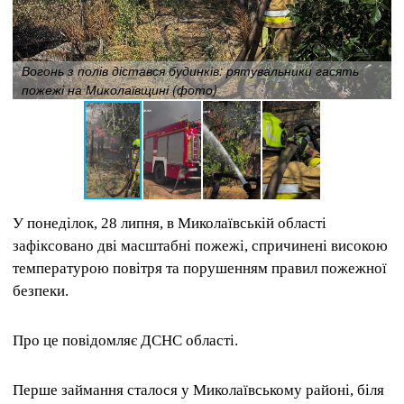
Вогонь з полів дістався будинків: рятувальники гасять
пожежі на Миколаївщині (фото)
У понеділок, 28 липня, в Миколаївській області
зафіксовано дві масштабні пожежі, спричинені високою
температурою повітря та порушенням правил пожежної
безпеки.
Про це повідомляє ДСНС області.
Перше займання сталося у Миколаївському районі, біля