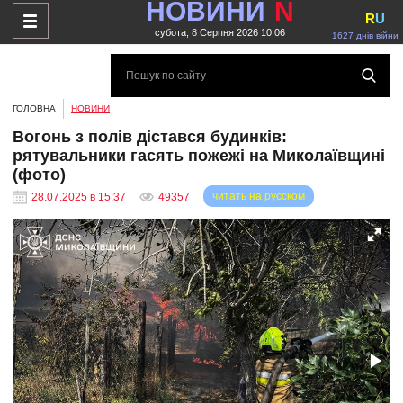
НОВИНИ
N
R
U
субота, 8 Серпня 2026 10:06
1627 днів війни
ГОЛОВНА
НОВИНИ
Вогонь з полів дістався будинків:
рятувальники гасять пожежі на Миколаївщині
(фото)
читать на русском
28.07.2025 в 15:37
49357