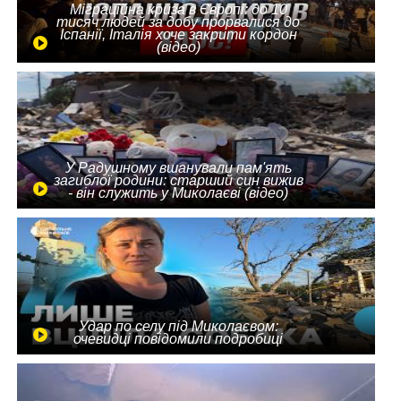
Міграційна криза в Європі: до 10
тисяч людей за добу прорвалися до
Іспанії, Італія хоче закрити кордон
(відео)
У Радушному вшанували пам'ять
загиблої родини: старший син вижив
- він служить у Миколаєві (відео)
Удар по селу під Миколаєвом:
очевидці повідомили подробиці