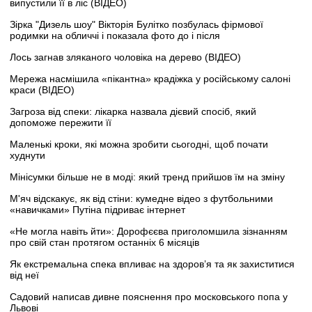
випустили її в ліс (ВІДЕО)
Зірка "Дизель шоу" Вікторія Булітко позбулась фірмової
родимки на обличчі і показала фото до і після
Лось загнав зляканого чоловіка на дерево (ВІДЕО)
Мережа насмішила «пікантна» крадіжка у російському салоні
краси (ВІДЕО)
Загроза від спеки: лікарка назвала дієвий спосіб, який
допоможе пережити її
Маленькі кроки, які можна зробити сьогодні, щоб почати
худнути
Мінісумки більше не в моді: який тренд прийшов їм на зміну
М'яч відскакує, як від стіни: кумедне відео з футбольними
«навичками» Путіна підриває інтернет
«Не могла навіть йти»: Дорофєєва приголомшила зізнанням
про свій стан протягом останніх 6 місяців
Як екстремальна спека впливає на здоров’я та як захиститися
від неї
Садовий написав дивне пояснення про московського попа у
Львові