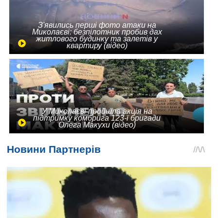
З'явились перші фото атаки на
Миколаєві: безпілотник пробив дах
житлового будинку та залетів у
квартиру (відео)
У Миколаєві пройшла акція на
підтримку комбрига 123-ї бригади
Олега Макухи (відео)