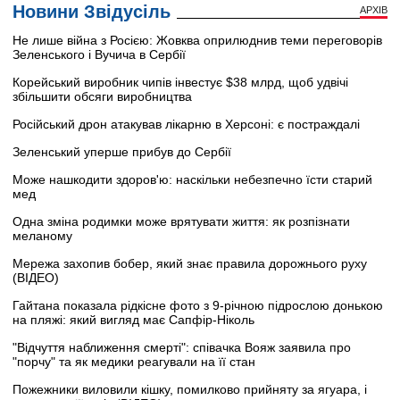
Новини Звідусіль
АРХІВ
Не лише війна з Росією: Жовква оприлюднив теми переговорів
Зеленського і Вучича в Сербії
Корейський виробник чипів інвестує $38 млрд, щоб удвічі
збільшити обсяги виробництва
Російський дрон атакував лікарню в Херсоні: є постраждалі
Зеленський уперше прибув до Сербії
Може нашкодити здоров'ю: наскільки небезпечно їсти старий
мед
Одна зміна родимки може врятувати життя: як розпізнати
меланому
Мережа захопив бобер, який знає правила дорожнього руху
(ВІДЕО)
Гайтана показала рідкісне фото з 9-річною підрослою донькою
на пляжі: який вигляд має Сапфір-Ніколь
"Відчуття наближення смерті": співачка Вояж заявила про
"порчу" та як медики реагували на її стан
Пожежники виловили кішку, помилково прийняту за ягуара, і