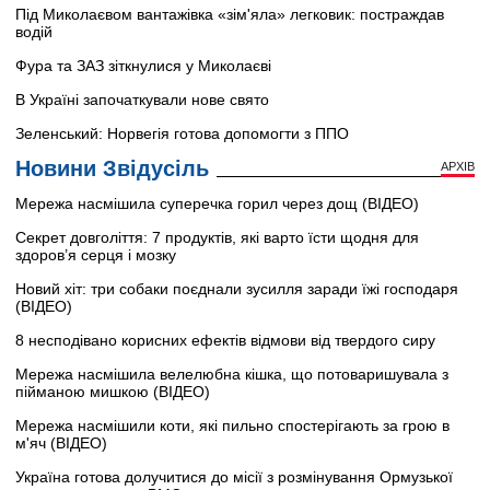
Під Миколаєвом вантажівка «зім'яла» легковик: постраждав
водій
Фура та ЗАЗ зіткнулися у Миколаєві
В Україні започаткували нове свято
Зеленський: Норвегія готова допомогти з ППО
Новини Звідусіль
АРХІВ
Мережа насмішила суперечка горил через дощ (ВІДЕО)
Секрет довголіття: 7 продуктів, які варто їсти щодня для
здоров’я серця і мозку
Новий хіт: три собаки поєднали зусилля заради їжі господаря
(ВІДЕО)
8 несподівано корисних ефектів відмови від твердого сиру
Мережа насмішила велелюбна кішка, що потоваришувала з
пійманою мишкою (ВІДЕО)
Мережа насмішили коти, які пильно спостерігають за грою в
м'яч (ВІДЕО)
Україна готова долучитися до місії з розмінування Ормузької