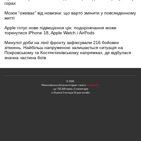
горах
Мозок “оживає” від новизни: що варто змінити у повсякденному
житті
Apple готує нове підвищення цін: подорожчання може
торкнутися iPhone 18, Apple Watch і AirPods
Минулої доби на лінії фронту зафіксували 216 бойових
зіткнень. Найбільш напруженою залишається ситуація на
Покровському та Костянтинівському напрямках, де відбулася
значна частина боїв.
© 2026.
Миколаївська обласна інтернет-газета
«Новини N»
це: 705,349 новин, 0 коментарів
и 19 років 5 місяців 24 дня онлайн.