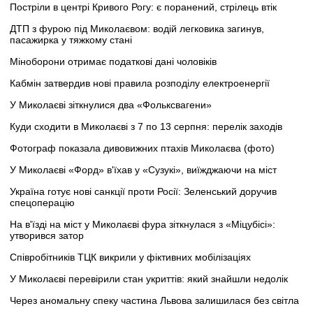
Постріли в центрі Кривого Рогу: є поранений, стрілець втік
ДТП з фурою під Миколаєвом: водій легковика загинув,
пасажирка у тяжкому стані
Міноборони отримає податкові дані чоловіків
Кабмін затвердив нові правила розподілу електроенергії
У Миколаєві зіткнулися два «Фольксвагени»
Куди сходити в Миколаєві з 7 по 13 серпня: перелік заходів
Фотограф показала дивовижних птахів Миколаєва (фото)
У Миколаєві «Форд» в'їхав у «Сузукі», виїжджаючи на міст
Україна готує нові санкції проти Росії: Зеленський доручив
спецоперацію
На в'їзді на міст у Миколаєві фура зіткнулася з «Міцубісі»:
утворився затор
Співробітників ТЦК викрили у фіктивних мобілізаціях
У Миколаєві перевірили стан укриттів: який знайшли недолік
Через аномальну спеку частина Львова залишилася без світла