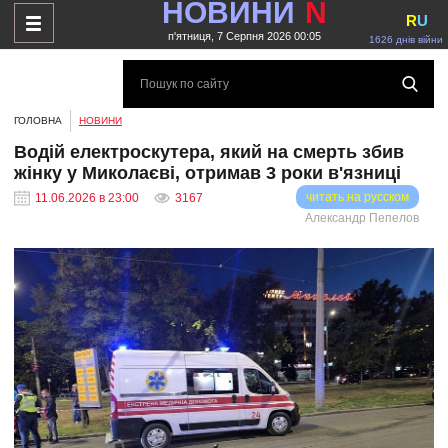
НОВИНИ
N
R
U
п'ятниця, 7 Серпня 2026 00:05
1626 днів війни
ГОЛОВНА
НОВИНИ
Водій електроскутера, який на смерть збив
жінку у Миколаєві, отримав 3 роки в'язниці
читать на русском
11.06.2026 в 23:00
3167
Александр Пепелов