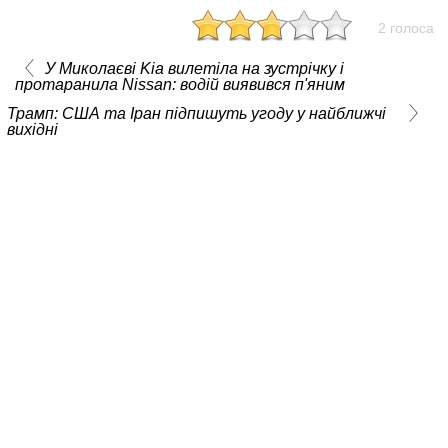
2 голоса
У Миколаєві Kia вилетіла на зустрічку і
протаранила Nissan: водій виявився п'яним
Трамп: США та Іран підпишуть угоду у найближчі
вихідні