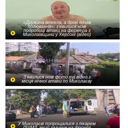
«Дружина втекла, а дрон почав
полювання»: з'явилися нові
подробиці атаки на фермера з
Миколаївщини у Херсоні (відео)
З'явилися нові фото та відео з
місця нічної атаки по Миколаєву
У Миколаєві попрощалися з лікарем
ЛШМД, який загинув на фронті