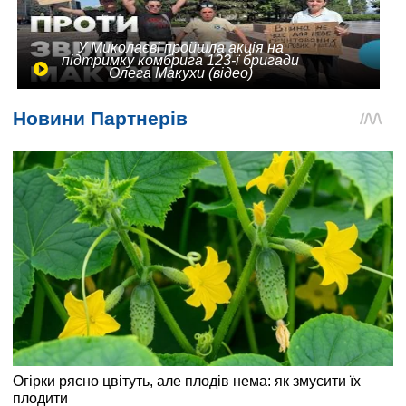
У Миколаєві пройшла акція на
підтримку комбрига 123-ї бригади
Олега Макухи (відео)