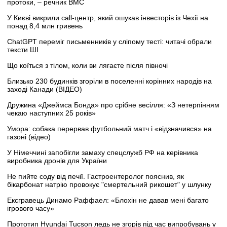
протоки, – речник ВМС
У Києві викрили call-центр, який ошукав інвесторів із Чехії на
понад 8,4 млн гривень
ChatGPT переміг письменників у сліпому тесті: читачі обрали
тексти ШІ
Що коїться з тілом, коли ви лягаєте після півночі
Близько 230 будинків згоріли в поселенні корінних народів на
заході Канади (ВІДЕО)
Дружина «Джеймса Бонда» про срібне весілля: «З нетерпінням
чекаю наступних 25 років»
Умора: собака перервав футбольний матч і «відзначився» на
газоні (відео)
У Німеччині запобігли замаху спецслужб РФ на керівника
виробника дронів для України
Не пийте соду від печії. Гастроентеролог пояснив, як
бікарбонат натрію провокує "смертельний рикошет" у шлунку
Ексгравець Динамо Раффаел: «Блохін не давав мені багато
ігрового часу»
Прототип Hyundai Tucson ледь не згорів під час випробувань у