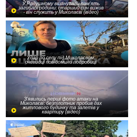
У Радушному вшанували пам'ять
загиблої родини: старший син вижив
- він служить у Миколаєві (відео)
Удар по селу під Миколаєвом:
очевидці повідомили подробиці
З'явились перші фото атаки на
Миколаєві: безпілотник пробив дах
житлового будинку та залетів у
квартиру (відео)