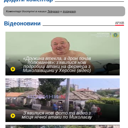
Коментарі доступні в наших
Telegram
и
instagram
.
Відеоновини
АРХІВ
«Дружина втекла, а дрон почав
полювання»: з'явилися нові
подробиці атаки на фермера з
Миколаївщини у Херсоні (відео)
З'явилися нові фото та відео з
місця нічної атаки по Миколаєву