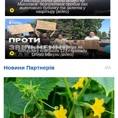
З'явились перші фото атаки на
Миколаєві: безпілотник пробив дах
житлового будинку та залетів у
квартиру (відео)
У Миколаєві пройшла акція на
підтримку комбрига 123-ї бригади
Олега Макухи (відео)