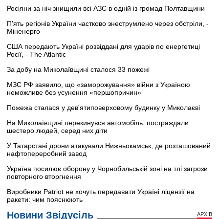
Росіяни за ніч знищили всі АЗС в одній із громад Полтавщини
П'ять регіонів України частково знеструмлено через обстріли, -
Міненерго
США передають Україні розвіддані для ударів по енергетиці
Росії, - The Atlantic
За добу на Миколаївщині сталося 33 пожежі
МЗС РФ заявило, що «заморожування» війни з Україною
неможливе без усунення «першопричин»
Пожежа сталася у дев'ятиповерховому будинку у Миколаєві
На Миколаївщині перекинувся автомобіль: постраждали
шестеро людей, серед них діти
У Татарстані дрони атакували Нижньокамськ, де розташований
нафтопереробний завод
Україна посилює оборону у Чорнобильській зоні на тлі загрози
повторного вторгнення
Виробники Patriot не хочуть передавати Україні ліцензії на
ракети: чим пояснюють
Новини Звідусіль
АРХІВ