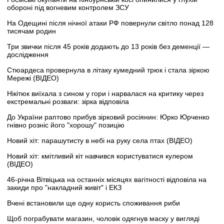
обороні під вогневим контролем ЗСУ
На Одещині після нічної атаки РФ повернули світло понад 128
тисячам родин
Три звички після 45 років додають до 13 років без деменції —
дослідження
Стюардеса провернула в літаку кумедний трюк і стала зіркою
Мережі (ВІДЕО)
Нікітюк виїхала з сином у гори і нарвалася на критику через
екстремальні розваги: зірка відповіла
До України раптово прибув зірковий росіянин: Юрко Юрченко
гнівно розніс його "хорошу" позицію
Новий хіт: парашутисту в небі на руку села птах (ВІДЕО)
Новий хіт: кмітливий кіт навчився користуватися кулером
(ВІДЕО)
46-річна Вітвіцька на останніх місяцях вагітності відповіла на
закиди про "накладний живіт" і ЕКЗ
Вчені встановили ще одну користь споживання риби
Щоб пограбувати магазин, чоловік одягнув маску у вигляді