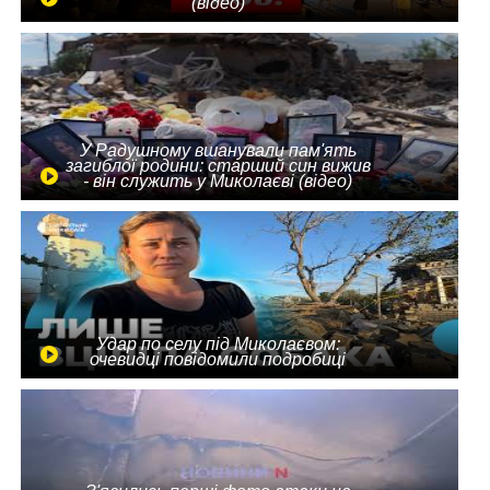
(відео)
У Радушному вшанували пам'ять
загиблої родини: старший син вижив
- він служить у Миколаєві (відео)
Удар по селу під Миколаєвом:
очевидці повідомили подробиці