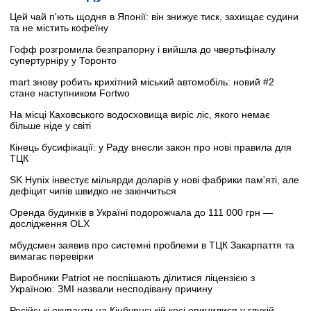
Цей чай п'ють щодня в Японії: він знижує тиск, захищає судини
та не містить кофеїну
Гофф розгромила безпрапорну і вийшла до чвертьфіналу
супертурніру у Торонто
mart знову робить крихітний міський автомобіль: новий #2
стане наступником Fortwo
На місці Каховського водосховища виріс ліс, якого немає
більше ніде у світі
Кінець бусифікації: у Раду внесли закон про нові правила для
ТЦК
SK Hynix інвестує мільярди доларів у нові фабрики пам'яті, але
дефіцит чипів швидко не закінчиться
Оренда будинків в Україні подорожчала до 111 000 грн —
дослідження OLX
мбудсмен заявив про системні проблеми в ТЦК Закарпаття та
вимагає перевірки
Виробники Patriot не поспішають ділитися ліцензією з
Україною: ЗМІ назвали несподівану причину
Російські окупанти на Кінбурнській косі опинилися у глухій