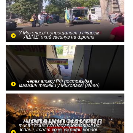
У Миколаєві попрощалися з лікарем
ЛШМД, який загинув на фронті
Через атаку РФ постраждав
магазин техніки у Миколаєві (відео)
Міграційна криза в Європі: до 10
тисяч людей за добу прорвалися до
Іспанії, Італія хоче закрити кордон