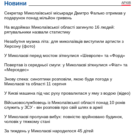
Новини
АРХІВ
Секретар Миколаївської міськради Дмитро Фалько отримав у
подарунок понад мільйон гривень
На водоймах Миколаївської області загинуло 16 людей:
рятувальники назвали статистику
Незабутня музика літа: для миколаївців виступили артисти з
Херсону (фото)
У Миколаєві перед мостом зіткнулися «Шевроле» та «Форд»
Повертав із середньої смуги: у Миколаєві зіткнулися «Фіат» та
«Мерседес»
Знову спека: синоптики розповіли, якою буде погода у
Миколаєві та області 11 серпня
У Києві машина під час руху провалилася у яму з водою (відео)
Військовослужбовець із Миколаївської області понад 10 років
служить у ЗСУ - він розповів про свій шлях в армії
У Миколаєві пролунав вибух: повністю зруйновано будинок,
чоловік у тяжкому стані
За тиждень у Миколаєві народилося 45 дітей